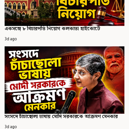
একসঙ্গে ৮ বিচারপতি নিয়োগ কলকাতা হাইকোর্টে
3d ago
সংসদে চাঁচাছোলা ভাষায় মোদি সরকারকে আক্রমণ মেনকার
3d ago