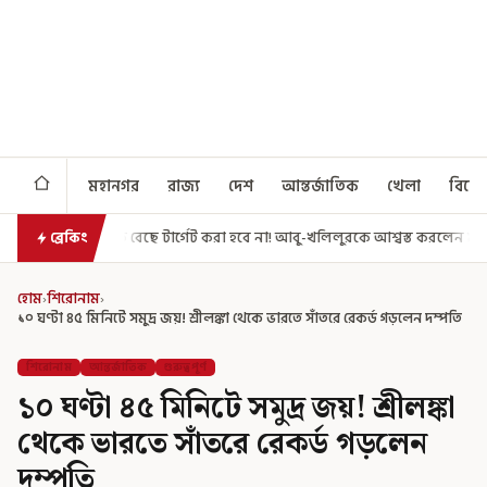
মহানগর
রাজ্য
দেশ
আন্তর্জাতিক
খেলা
বিনো
 টার্গেট করা হবে না! আবু-খলিলুরকে আশ্বস্ত করলেন মুখ্যমন্ত্রী
এগিয়ে গেল আর
ব্রেকিং
হোম
›
শিরোনাম
›
১০ ঘণ্টা ৪৫ মিনিটে সমুদ্র জয়! শ্রীলঙ্কা থেকে ভারতে সাঁতরে রেকর্ড গড়লেন দম্পতি
শিরোনাম
আন্তর্জাতিক
গুরুত্বপূর্ণ
১০ ঘণ্টা ৪৫ মিনিটে সমুদ্র জয়! শ্রীলঙ্কা
থেকে ভারতে সাঁতরে রেকর্ড গড়লেন
দম্পতি