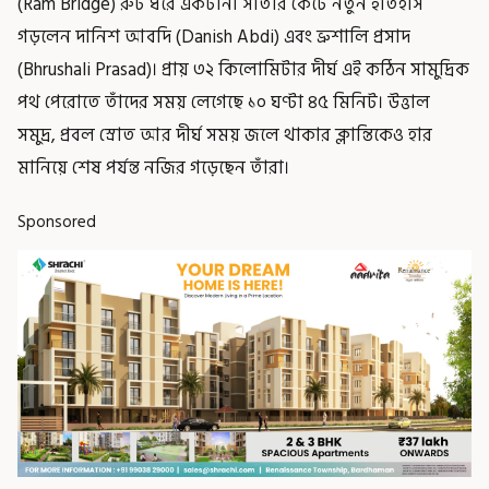
(Ram Bridge) রুট ধরে একটানা সাঁতার কেটে নতুন ইতিহাস
গড়লেন দানিশ আবদি (Danish Abdi) এবং ভ্রুশালি প্রসাদ
(Bhrushali Prasad)। প্রায় ৩২ কিলোমিটার দীর্ঘ এই কঠিন সামুদ্রিক
পথ পেরোতে তাঁদের সময় লেগেছে ১০ ঘণ্টা ৪৫ মিনিট। উত্তাল
সমুদ্র, প্রবল স্রোত আর দীর্ঘ সময় জলে থাকার ক্লান্তিকেও হার
মানিয়ে শেষ পর্যন্ত নজির গড়েছেন তাঁরা।
Sponsored