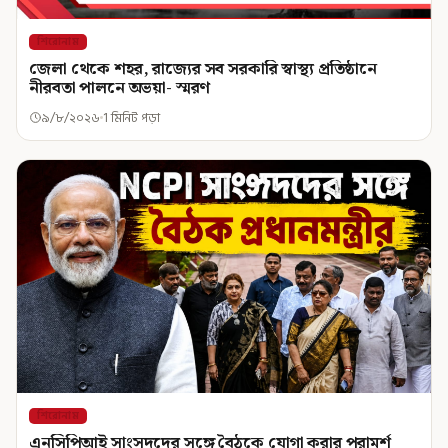
শিরোনাম
জেলা থেকে শহর, রাজ্যের সব সরকারি স্বাস্থ্য প্রতিষ্ঠানে
নীরবতা পালনে অভয়া- স্মরণ
৯/৮/২০২৬
1 মিনিট পড়া
শিরোনাম
এনসিপিআই সাংসদদের সঙ্গে বৈঠকে যোগা করার পরামর্শ