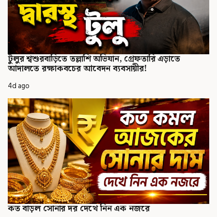
টুলুর শ্বশুরবাড়িতে তল্লাশি অভিযান, গ্রেফতারি এড়াতে
আদালতে রক্ষাকবচের আবেদন ব্যবসায়ীর!
4d ago
কত বাড়ল সোনার দর দেখে নিন এক নজরে