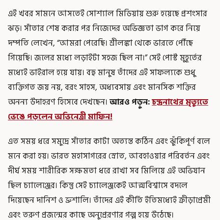
এই খবর সামনে আসতেই সোশ্যাল মিডিয়ায় শুরু হয়েছে প্রশংসার
ঝড়। সাঁতার শেষ করার পর নিজেদের অভিজ্ঞতা ভাগ করে নিয়ে
দম্পতি লেখেন, “আমরা পেরেছি। শ্রীলঙ্কা থেকে ভারতে পৌঁছে
গিয়েছি। জলের মধ্যে লড়াইটা সহজ ছিল না।” সেই পোস্ট মুহূর্তের
মধ্যেই ভাইরাল হয়ে যায়। বহু মানুষ তাঁদের এই সাফল্যকে শুধু
ব্যক্তিগত জয় নয়, বরং সাহস, অধ্যবসায় এবং মানসিক শক্তির
অনন্য উদাহরণ হিসেবে দেখছেন।
আরও পড়ুন:
চন্দ্রনাথের মৃত্যুতে
ভেঙে পড়লেন অভিনেত্রী মাফিন!
এত সময় ধরে সমুদ্রে সাঁতার কাটা অত্যন্ত কঠিন এবং ঝুঁকিপূর্ণ বলে
মনে করা হয়। ভারত মহাসাগরের স্রোত, আবহাওয়ার পরিবর্তন এবং
দীর্ঘ সময় শারীরিক সক্ষমতা ধরে রাখা সব মিলিয়ে এই অভিযান
ছিল চ্যালেঞ্জের। কিন্তু সেই চ্যালেঞ্জকেই আত্মবিশ্বাসে বদলে
দিয়েছেন দানিশ ও ভ্রুশালি। তাঁদের এই কীর্তি ইতিমধ্যেই ক্রীড়াপ্রেমী
এবং তরুণ প্রজন্মের কাছে অনুপ্রেরণার গল্প হয়ে উঠেছে।