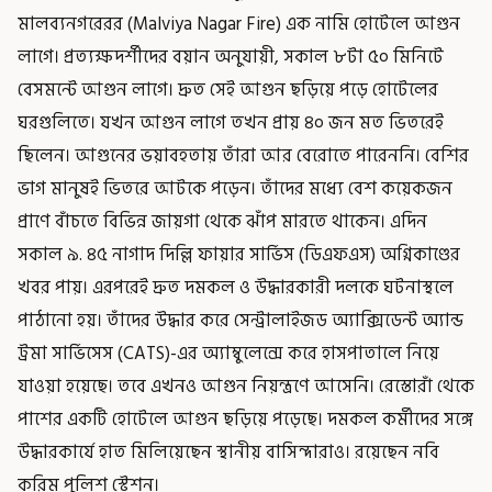
মালব্যনগরেরর (Malviya Nagar Fire) এক নামি হোটেলে আগুন
লাগে। প্রত্যক্ষদর্শীদের বয়ান অনুযায়ী, সকাল ৮টা ৫০ মিনিটে
বেসমন্টে আগুন লাগে। দ্রুত সেই আগুন ছড়িয়ে পড়ে হোটেলের
ঘরগুলিতে। যখন আগুন লাগে তখন প্রায় ৪০ জন মত ভিতরেই
ছিলেন। আগুনের ভয়াবহতায় তাঁরা আর বেরোতে পারেননি। বেশির
ভাগ মানুষই ভিতরে আটকে পড়েন। তাঁদের মধ্যে বেশ কয়েকজন
প্রাণে বাঁচতে বিভিন্ন জায়গা থেকে ঝাঁপ মারতে থাকেন। এদিন
সকাল ৯. ৪৫ নাগাদ দিল্লি ফায়ার সার্ভিস (ডিএফএস) অগ্নিকাণ্ডের
খবর পায়। এরপরেই দ্রুত দমকল ও উদ্ধারকারী দলকে ঘটনাস্থলে
পাঠানো হয়। তাঁদের উদ্ধার করে সেন্ট্রালাইজড অ্যাক্সিডেন্ট অ্যান্ড
ট্রমা সার্ভিসেস (CATS)-এর অ্যাম্বুলেন্সে করে হাসপাতালে নিয়ে
যাওয়া হয়েছে। তবে এখনও আগুন নিয়ন্ত্রণে আসেনি। রেস্তোরাঁ থেকে
পাশের একটি হোটেলে আগুন ছড়িয়ে পড়েছে। দমকল কর্মীদের সঙ্গে
উদ্ধারকার্যে হাত মিলিয়েছেন স্থানীয় বাসিন্দারাও। রয়েছেন নবি
করিম পুলিশ স্টেশন।