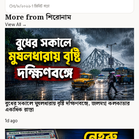
৫/৮/২০২৬
1 মিনিট পড়া
More from শিরোনাম
View All →
বুধের সকালে মুষলধারায় বৃষ্টি দক্ষিণবঙ্গে, জলমগ্ন কলকাতার
একাধিক রাস্তা
1d ago