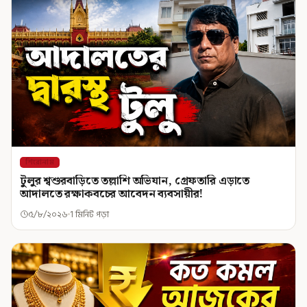
শিরোনাম
টুলুর শ্বশুরবাড়িতে তল্লাশি অভিযান, গ্রেফতারি এড়াতে
আদালতে রক্ষাকবচের আবেদন ব্যবসায়ীর!
৫/৮/২০২৬
1 মিনিট পড়া