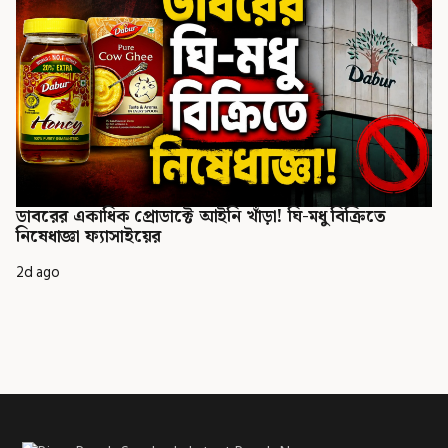
ডাবরের একাধিক প্রোডাক্টে আইনি খাঁড়া! ঘি-মধু বিক্রিতে
নিষেধাজ্ঞা ফ্যাসাইয়ের
2d ago