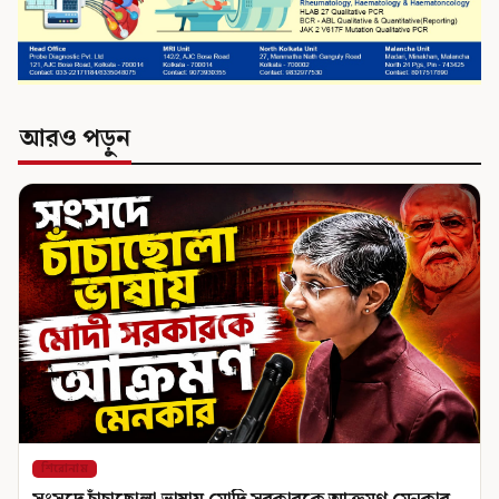
আরও পড়ুন
শিরোনাম
সংসদে চাঁচাছোলা ভাষায় মোদি সরকারকে আক্রমণ মেনকার