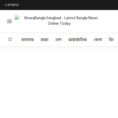
কলকাতা
মহানগর
রাজ্য
দেশ
আন্তর্জাতিক
খেলা
বিনো