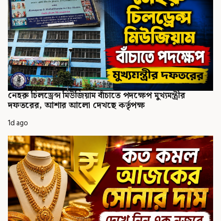
নেহরু চিলড্রেন্স মিউজিয়াম বাঁচাতে পদক্ষেপ মুখ্যমন্ত্রীর
দফতরের, আশার আলো দেখছে কর্তৃপক্ষ
1d ago