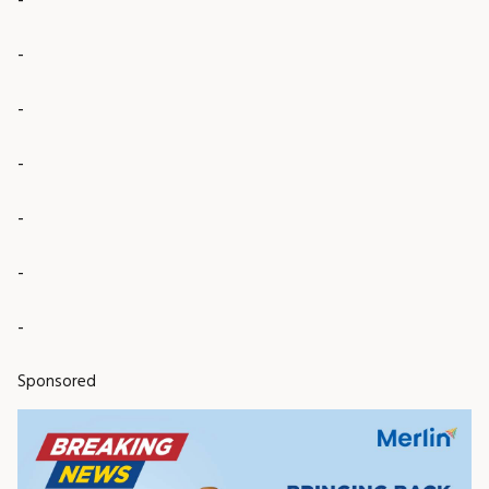
-
-
-
-
-
-
Sponsored