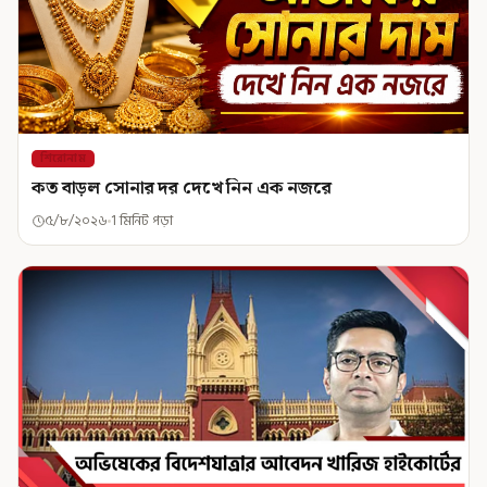
শিরোনাম
কত বাড়ল সোনার দর দেখে নিন এক নজরে
৫/৮/২০২৬
1 মিনিট পড়া