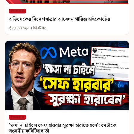
শিরোনাম
অভিষেকের বিদেশযাত্রার আবেদন খারিজ হাইকোর্টের
৫/৮/২০২৬
1 মিনিট পড়া
শিরোনাম
'ক্ষমা না চাইলে সেফ হারবার সুরক্ষা হারাতে হবে': মেটাকে
সংসদীয় কমিটির বার্তা