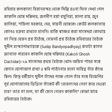
রবিবার কলকাতা বিমানবন্দর থেকে দিল্লি রওনা দিতে দেখা গেল
কাকলি ঘোষ দস্তিদার, জগদীশ বর্মা বসুনিয়া, মালা রায়, জুন
মালিয়া, শর্মিলা সরকার, দেব, সায়নী ঘোষকে। কেউই কলকাতায়
কোনও বক্তব্য রাখতে চাননি। বাকি স্বাক্ষর করা সাংসদরা কোথায়
তা নিয়ে যেমন প্রশ্ন উঠেছে, তেমনই প্রশ্ন উঠেছে রবিবারের বৈঠকে
সুদীপ বন্দ্যোপাধ্যায়কে (Sudip Bandyopadhyay) কতটা স্বাগত
জানাতে পারবেন কাকলি ঘোষ দস্তিদার (Kakoli Ghosh
Dastidar)। ১৯ সাংসদের প্রথম বৈঠকে খোদ অমিত শাহর সঙ্গে
ফোনে যোগাযোগ রাখা ও ছবি পাঠানোর মতো দায়িত্ব তাঁর কাঁধে
ছিল। কিন্তু বর্ষীয়ান সুদীপ তাঁদের পক্ষে গেলে তাঁর সঙ্গে বিজেপির
পূর্ব যোগাযোগের ভিত্তিতে তাঁকেই কী 'রেবেল'দের নেতা করে দেওয়া
হবে? আর তা হলে, তা কী মেনে নেবেন কাকলি? বোঝা যাবে
রবিবারের বৈঠকে।
-