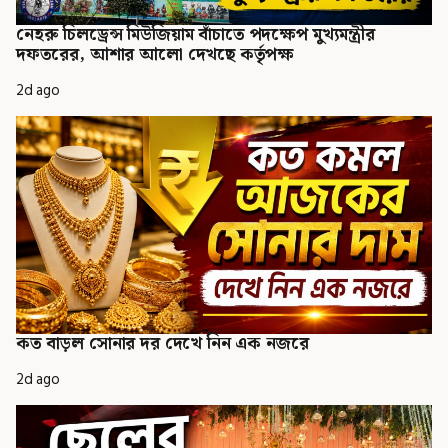
নেহরু চিলড্রেন্স মিউজিয়াম বাঁচাতে পদক্ষেপ মুখ্যমন্ত্রীর
দফতরের, আশার আলো দেখছে কর্তৃপক্ষ
2d ago
কত বাড়ল সোনার দর দেখে নিন এক নজরে
2d ago