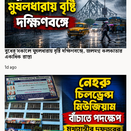
বুধের সকালে মুষলধারায় বৃষ্টি দক্ষিণবঙ্গে, জলমগ্ন কলকাতার
একাধিক রাস্তা
1d ago