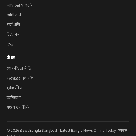
আমাদের সম্পর্কে
যোগাযোগ
কর্মখালি
বিজ্ঞাপন
ফিড
নীতি
গোপনীয়তা নীতি
ব্যবহারের শর্তাবলি
কুকি নীতি
অভিযোগ
সংশোধন নীতি
© 2026 BiswaBangla Sangbad - Latest Bangla News Online Today। সর্বস্বত্ব
সংরক্ষিত।