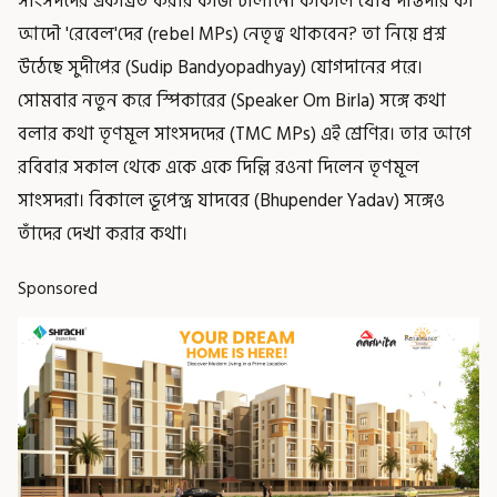
সাংসদদের একত্রিত করার কাজ চালানো কাকলি ঘোষ দস্তিদার কী
আদৌ 'রেবেল'দের (rebel MPs) নেতৃত্ব থাকবেন? তা নিয়ে প্রশ্ন
উঠেছে সুদীপের (Sudip Bandyopadhyay) যোগদানের পরে।
সোমবার নতুন করে স্পিকারের (Speaker Om Birla) সঙ্গে কথা
বলার কথা তৃণমূল সাংসদদের (TMC MPs) এই শ্রেণির। তার আগে
রবিবার সকাল থেকে একে একে দিল্লি রওনা দিলেন তৃণমূল
সাংসদরা। বিকালে ভূপেন্দ্র যাদবের (Bhupender Yadav) সঙ্গেও
তাঁদের দেখা করার কথা।
Sponsored