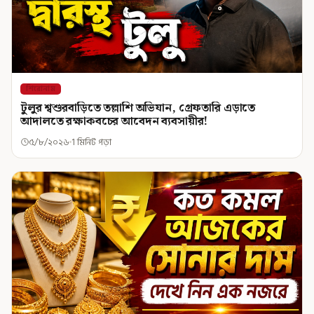
শিরোনাম
টুলুর শ্বশুরবাড়িতে তল্লাশি অভিযান, গ্রেফতারি এড়াতে
আদালতে রক্ষাকবচের আবেদন ব্যবসায়ীর!
৫/৮/২০২৬
1 মিনিট পড়া