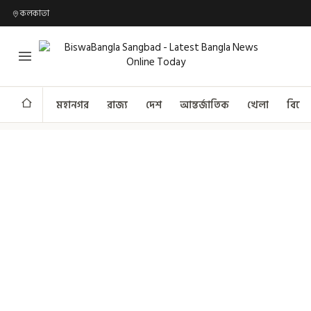
কলকাতা
মহানগর
রাজ্য
দেশ
আন্তর্জাতিক
খেলা
বিনো