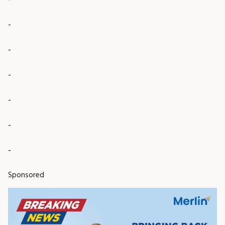
-
-
-
-
-
-
Sponsored