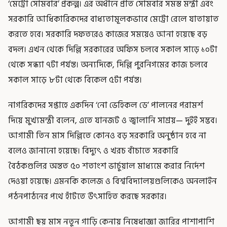
‘মেট্রো সোমবার’ প্রকল্প। এর অধীনে প্রতি সোমবার সমস্ত মন্ত্রী এবং
সরকারি আধিকারিকদের বাধ্যতামূলকভাবে মেট্রো রেলে যাতায়াত
করতে হবে। সরকারি দফতরেও কাজের সময়েও আনা হয়েছে বড়
বদল। এখন থেকে দিল্লি সরকারের অফিস চলবে সকাল সাড়ে ১০টা
থেকে সন্ধ্যা ৭টা পর্যন্ত। অন্যদিকে, দিল্লি পুরনিগমের কাজ চলবে
সকাল সাড়ে ৮টা থেকে বিকেল ৫টা পর্যন্ত।
নাগরিকদের সপ্তাহে একদিন ‘নো ভেহিকল ডে’ পালনের পরামর্শ
দিয়ে মুখ্যমন্ত্রী বলেন, এতে যানজট ও জ্বালানি সাশ্রয়— দুইই সম্ভব।
আগামী তিন মাস দিল্লিতে কোনও বড় সরকারি অনুষ্ঠান হবে না
বলেও জানানো হয়েছে। বিদ্যুৎ ও খরচ বাঁচাতে সরকারি
বৈঠকগুলির অন্তত ৫০ শতাংশ ভার্চুয়াল মাধ্যমে করার নির্দেশ
দেওয়া হয়েছে। এমনকি কলেজ ও বিশ্ববিদ্যালয়গুলিকেও অনলাইন
পঠনপাঠনের পথে হাঁটতে উৎসাহিত করছে সরকার।
আগামী ছয় মাস নতুন গাড়ি কেনায় নিষেধাজ্ঞা জারির পাশাপাশি