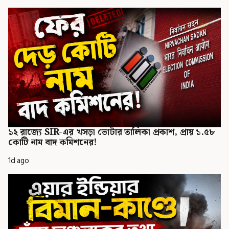
১২ রাজ্যে SIR-এর খসড়া ভোটার তালিকা প্রকাশ, প্রায় ১.৫৮
কোটি নাম বাদ কমিশনের!
1d ago