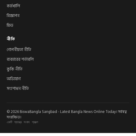
কর্মখালি
বিজ্ঞাপন
ফিড
নীতি
গোপনীয়তা নীতি
ব্যবহারের শর্তাবলি
কুকি নীতি
অভিযোগ
সংশোধন নীতি
© 2026 BiswaBangla Sangbad - Latest Bangla News Online Today। সর্বস্বত্ব
সংরক্ষিত।
একটি স্বতন্ত্র সংবাদ প্রকল্প