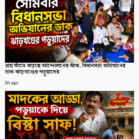
প্রশ্ন ফাঁসে বাড়ছে আন্দোলনের ঝাঁঝ, বিধানসভা অভিযানের
ডাক ঝাড়খণ্ডের পড়ুয়াদের
6h ago