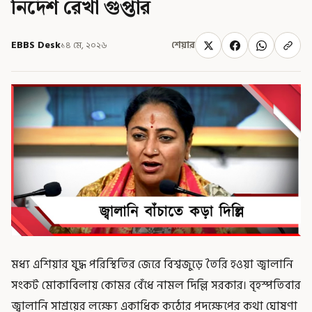
নির্দেশ রেখা গুপ্তার
EBBS Desk
১৪ মে, ২০২৬
শেয়ার
মধ্য এশিয়ার যুদ্ধ পরিস্থিতির জেরে বিশ্বজুড়ে তৈরি হওয়া জ্বালানি
সংকট মোকাবিলায় কোমর বেঁধে নামল দিল্লি সরকার। বৃহস্পতিবার
জ্বালানি সাশ্রয়ের লক্ষ্যে একাধিক কঠোর পদক্ষেপের কথা ঘোষণা