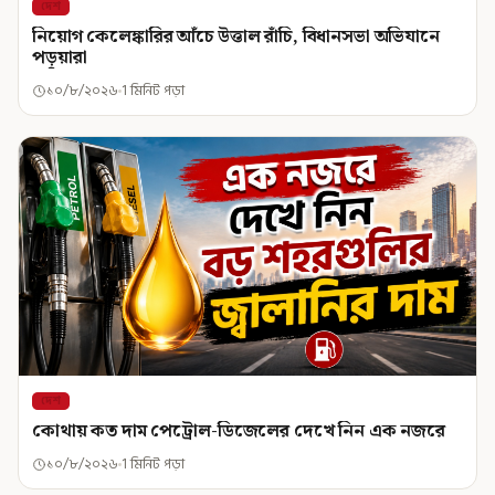
দেশ
নিয়োগ কেলেঙ্কারির আঁচে উত্তাল রাঁচি, বিধানসভা অভিযানে
পড়ুয়ারা
১০/৮/২০২৬
1 মিনিট পড়া
দেশ
কোথায় কত দাম পেট্রোল-ডিজেলের দেখে নিন এক নজরে
১০/৮/২০২৬
1 মিনিট পড়া