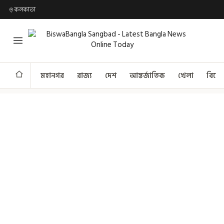
কলকাতা
মহানগর
রাজ্য
দেশ
আন্তর্জাতিক
খেলা
বিনো