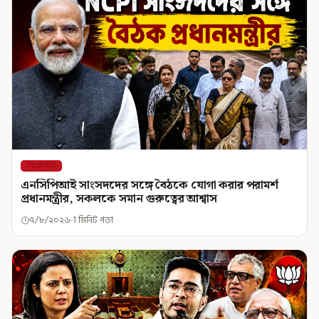
শিরোনাম
এনসিপিআই সাংসদদের সঙ্গে বৈঠকে যোগা করার পরামর্শ
প্রধানমন্ত্রীর, সকলকে সমান গুরুত্বের আশ্বাস
৭/৮/২০২৬
1 মিনিট পড়া