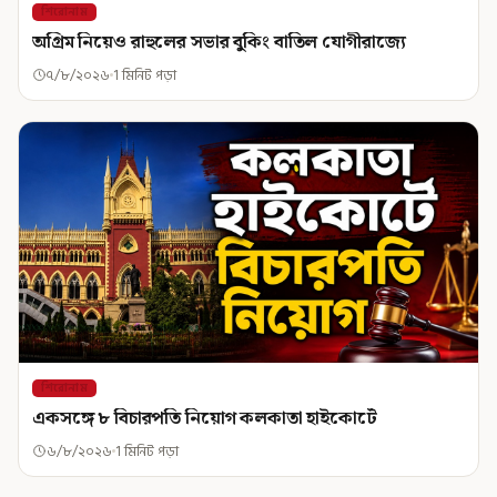
শিরোনাম
অগ্রিম নিয়েও রাহুলের সভার বুকিং বাতিল যোগীরাজ্যে
৭/৮/২০২৬
1 মিনিট পড়া
শিরোনাম
একসঙ্গে ৮ বিচারপতি নিয়োগ কলকাতা হাইকোর্টে
৬/৮/২০২৬
1 মিনিট পড়া