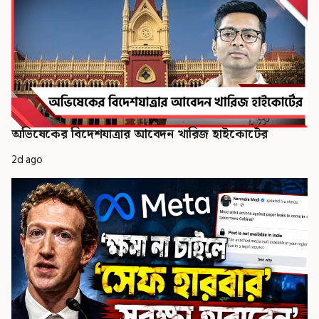
অভিষেকের বিদেশযাত্রার আবেদন খারিজ হাইকোর্টের
2d ago