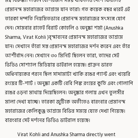
মগ্ন বিরুষ্কা। লন্ডনে বেশিরভাগ সময় থাকলেও দেশে ফিরলেই
প্রেমানন্দ মহারাজের আশ্রমে যান তারা। গত কয়েক বছর ধরেই এই
তারকা দম্পতি নিয়মিতভাবে প্রেমানন্দ মহারাজের সৎসঙ্গে যোগ
দেন। সোমবার রাতেই বিরাট কোহলি ও অনুষ্কা শর্মা (Anushka
Sharma, Virat Kohli )বৃন্দাবনের প্রেমানন্দ মহারাজের আশ্রমে
যান। সেখানে তাঁরা সন্ত প্রেমানন্দ মহারাজের দর্শন করেন এবং তাঁর
আশীর্বাদ নেন। সেখানে ৩০ মিনিট ছিলেন তারা, তাদের সেই
ভিডিও সোশ্যাল মিডিয়ায় ভাইরাল হয়েছে। প্রাক্তন ভারত
অধিনায়কের পরনে ছিল সাদামাটা খাকি রঙের প্যান্ট এবং খয়েরি
রংয়ের টি-শার্ট । অনুষ্কা একটি বেবি পিঙ্ক রংয়ের কুর্তি এবং গোলাপি
রঙের ওড়না মাথায় দিয়েছিলেন। অনুষ্কার গলায় এখন তুলসীর
মালা দেখা যাচ্ছে। তারকা জুটিকে অতীতেও বারংবার প্রেমানন্দ
মহারাজের কেলিকুঞ্জ আশ্রমে বিভিন্ন সময়ে যেতে দেখা গিয়েছে।
বারংবার সেই দর্শনের ভিডিও ভাইরাল হয়েছে।
Virat Kohli and Anushka Sharma directly went