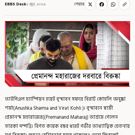
EBBS Desk
২ জুন, ২০২৬
শেয়ার
আইপিএল চ্যাম্পিয়ন হয়েই বৃন্দাবন সফরে বিরাট কোহলি অনুষ্কা
শর্মা(Anushka Sharma and Virat Kohli )। বৃন্দাবনে স্বামী
প্রেমানন্দ মহারাজের((Premanand Maharaj) আশ্রমে গেলেন
তারকা দম্পত্তি। বিগত কয়েক বছর ধরেই গভীর আধ্যাত্বিক চেতনায়