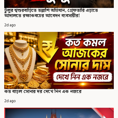
টুলুর শ্বশুরবাড়িতে তল্লাশি অভিযান, গ্রেফতারি এড়াতে
আদালতে রক্ষাকবচের আবেদন ব্যবসায়ীর!
2d ago
কত বাড়ল সোনার দর দেখে নিন এক নজরে
2d ago