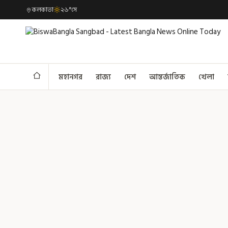
কলকাতা
২৬°সে
মহানগর
রাজ্য
দেশ
আন্তর্জাতিক
খেলা