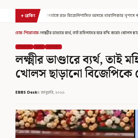
গোপনাঙ্গে রড! বিজেপিশাসিত অসমে নাবালিকার নৃশংস পরিণতি
ব্রড পর্ব
ব্রেকিং
হোম
›
শিরোনাম
›
লক্ষ্মীর ভাণ্ডারে ব্যর্থ, তাই মহিলাদের ঘরে বন্দি করো! খোল
শিরোনাম
রাজ্য
গুরুত্বপূর্ণ
লক্ষ্মীর ভাণ্ডারে ব্যর্থ, তা
খোলস ছাড়ানো বিজেপিকে
EBBS Desk
৪ জানুয়ারি, ২০২৬