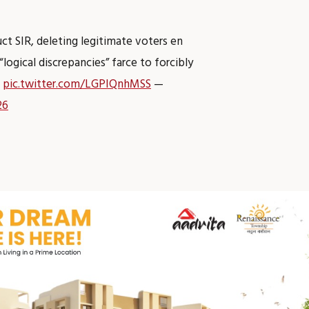
ct SIR, deleting legitimate voters en
logical discrepancies” farce to forcibly
…
pic.twitter.com/LGPIQnhMSS
—
26