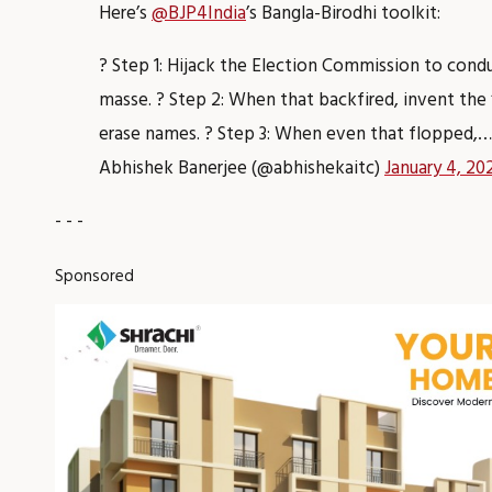
Here’s
@BJP4India
’s Bangla-Birodhi toolkit:
? Step 1: Hijack the Election Commission to condu
masse. ? Step 2: When that backfired, invent the “
erase names. ? Step 3: When even that flopped,
Abhishek Banerjee (@abhishekaitc)
January 4, 20
- - -
Sponsored