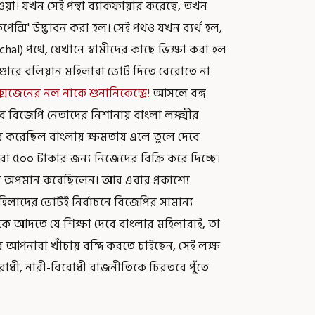
ওয়া। যখন সেই পন্থা ব্যাকফায়ার করেছে, তখন
্সি' উদ্ভাবন করা হল। সেই পথও যখন ব্যর্থ হল,
iarchal) পথে, যেখানে স্বামীদের কাছে ভিক্ষা করা হল
র ভাণ্ডারে বলিয়ান মহিলারা ভোট দিতে বেরোতে না
্সিজেনের নল নাকে শুনানিকেন্দ্রে!
আসলে বঙ্গ
বে বিজেপি নেতাদের নিশানায় বাংলা লক্ষ্মীর
বি করেছিল বাংলায় ক্ষমতায় এলে তুলে দেবে
লারা ৫০০ টাকার জন্য নিজেদের বিক্রি করে দিচ্ছে।
ে অপমান করেছিলেন। আর এবার প্রকাশ্যে
মহিলাদের ভোটই নির্বাচনে বিজেপির সামান্য
ে আদতে যে শিক্ষা দেবে বাংলার মহিলারাই, তা
র আপনারা খাঁচায় বন্দি করতে চাইছেন, সেই লক্ষ
রোধী, নারী-বিরোধী রাজনীতিকে চিরতরে পুঁতে