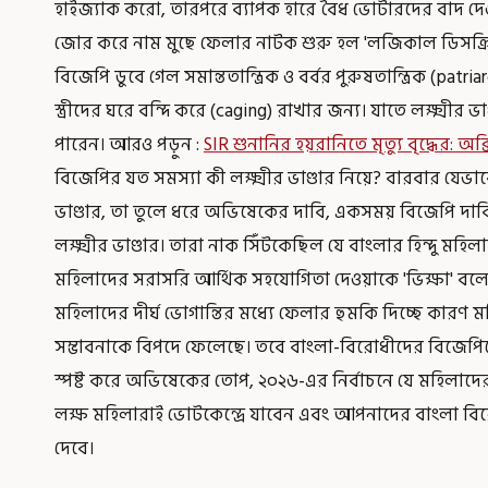
হাইজ্যাক করো, তারপরে ব্যাপক হারে বৈধ ভোটারদের বাদ দে
জোর করে নাম মুছে ফেলার নাটক শুরু হল 'লজিকাল ডিসক্রিপেন
বিজেপি ডুবে গেল সমান্ততান্ত্রিক ও বর্বর পুরুষতান্ত্রিক (patr
স্ত্রীদের ঘরে বন্দি করে (caging) রাখার জন্য। যাতে লক্ষ্মী
পারেন। আরও পড়ুন :
SIR শুনানির হয়রানিতে মৃত্যু বৃদ্ধের: অক
বিজেপির যত সমস্যা কী লক্ষ্মীর ভাণ্ডার নিয়ে? বারবার যেভা
ভাণ্ডার, তা তুলে ধরে অভিষেকের দাবি, একসময় বিজেপি দা
লক্ষ্মীর ভাণ্ডার। তারা নাক সিঁটকেছিল যে বাংলার হিন্দু মহি
মহিলাদের সরাসরি আর্থিক সহযোগিতা দেওয়াকে 'ভিক্ষা' বল
মহিলাদের দীর্ঘ ভোগান্তির মধ্যে ফেলার হুমকি দিচ্ছে কারণ 
সম্ভাবনাকে বিপদে ফেলেছে। তবে বাংলা-বিরোধীদের বিজেপিক
স্পষ্ট করে অভিষেকের তোপ, ২০২৬-এর নির্বাচনে যে মহিলাদে
লক্ষ মহিলারাই ভোটকেন্দ্রে যাবেন এবং আপনাদের বাংলা বি
দেবে।