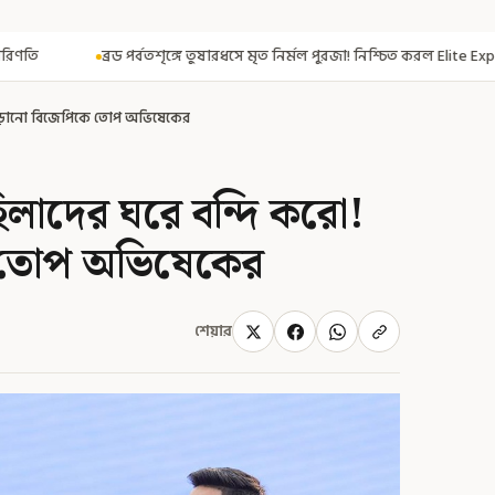
তশৃঙ্গে তুষারধসে মৃত নির্মল পুরজা! নিশ্চিত করল Elite Exped
নাগরিকত্ব দি
স ছাড়ানো বিজেপিকে তোপ অভিষেকের
ই মহিলাদের ঘরে বন্দি করো!
 তোপ অভিষেকের
শেয়ার