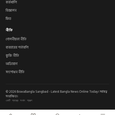
কর্মখালি
বিজ্ঞাপন
ফিড
নীতি
গোপনীয়তা নীতি
ব্যবহারের শর্তাবলি
কুকি নীতি
অভিযোগ
সংশোধন নীতি
© 2026 BiswaBangla Sangbad - Latest Bangla News Online Today। সর্বস্বত্ব
সংরক্ষিত।
একটি স্বতন্ত্র সংবাদ প্রকল্প