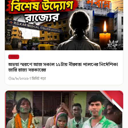
রাজ্য
অভয়া স্মরণে আজ সকাল ১১টায় নীরবতা পালনের নির্দেশিকা
জারি রাজ্য সরকারের
৯/৮/২০২৬
1 মিনিট পড়া