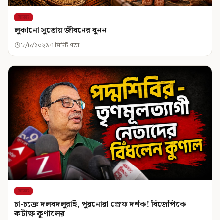
রাজ্য
লুকানো সুতোয় জীবনের বুনন
৮/৮/২০২৬
1 মিনিট পড়া
রাজ্য
চা-চক্রে দলবদলুরাই, পুরনোরা স্রেফ দর্শক! বিজেপিকে
কটাক্ষ কুণালের