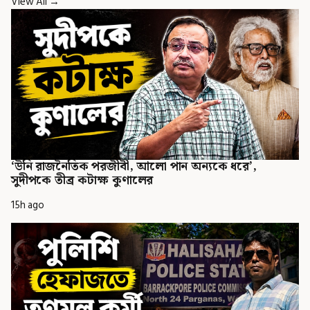
View All →
‘উনি রাজনৈতিক পরজীবী, আলো পান অন্যকে ধরে’,
সুদীপকে তীব্র কটাক্ষ কুণালের
15h ago