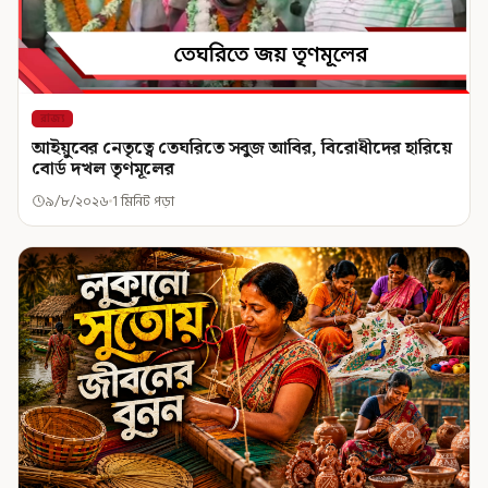
রাজ্য
আইয়ুবের নেতৃত্বে তেঘরিতে সবুজ আবির, বিরোধীদের হারিয়ে
বোর্ড দখল তৃণমূলের
৯/৮/২০২৬
1 মিনিট পড়া