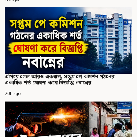
এগিয়ে গেল আরও একধাপ, সপ্তম পে কমিশন গঠনের
একাধিক শর্ত ঘোষণা করে বিজ্ঞপ্তি নবান্নের
20h ago