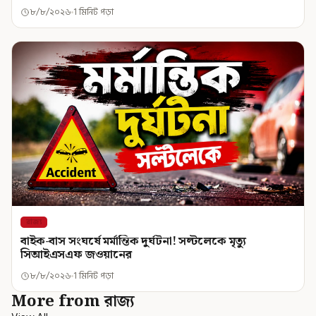
৮/৮/২০২৬
1 মিনিট পড়া
রাজ্য
বাইক-বাস সংঘর্ষে মর্মান্তিক দুর্ঘটনা! সল্টলেকে মৃত্যু
সিআইএসএফ জওয়ানের
৮/৮/২০২৬
1 মিনিট পড়া
More from রাজ্য