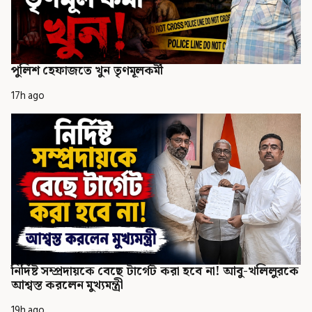
পুলিশ হেফাজতে খুন তৃণমূলকর্মী
17h ago
নির্দিষ্ট সম্প্রদায়কে বেছে টার্গেট করা হবে না! আবু-খলিলুরকে
আশ্বস্ত করলেন মুখ্যমন্ত্রী
19h ago