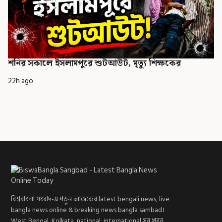
শনির সকালে ইসলামপুরে শুটআউট, মৃত্যু শিক্ষকের
22h ago
বিশ্ববাংলা সংবাদ-এ পড়ুন আজকের latest bengali news, live
bangla news online & breaking news bangla sambad।
West Bengal, Kolkata, national, international সব খবর