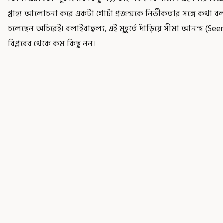
গ্রাহ্য আলোচনা করে একটা গোটা প্রজন্মকে নির্ভীকতার সঙ্গে কথা ব
চলেছেন অচিরেই। বলাইবাহুল্য, এই মুহূর্তে দাঁড়িয়ে সীমা আনন্দ (S
বিপ্লবের থেকে কম কিছু নন।