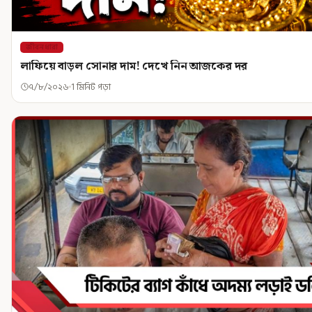
জীবনধারা
লাফিয়ে বাড়ল সোনার দাম! দেখে নিন আজকের দর
৭/৮/২০২৬
1 মিনিট পড়া