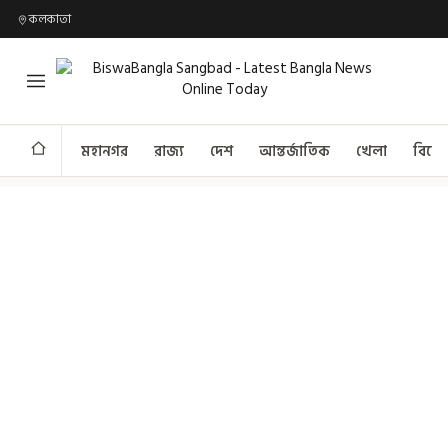
কলকাতা
মহানগর
রাজ্য
দেশ
আন্তর্জাতিক
খেলা
বিনো