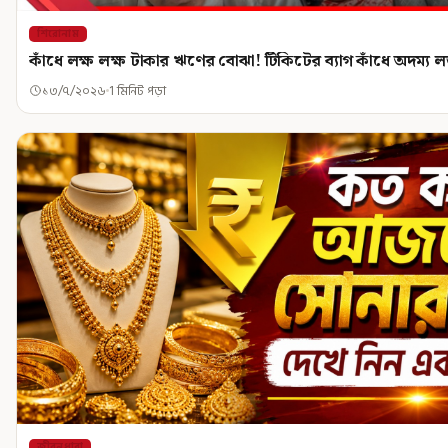
শিরোনাম
কাঁধে লক্ষ লক্ষ টাকার ঋণের বোঝা! টিকিটের ব্যাগ কাঁধে অদম্য ল
১৩/৭/২০২৬
1 মিনিট পড়া
জীবনধারা