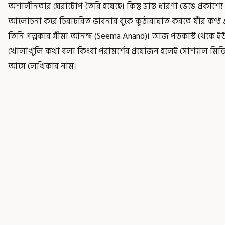
অশালীনতার ঘেরাটোপ তৈরি হয়েছে। কিন্তু ভ্রান্ত ধারণা ভেঙে প্রকাশ্য
আলোচনা করে চিরাচরিত ভাবনার বুকে কুঠারাঘাত করতে যাঁর কণ্ঠ এ
তিনি গল্পকার সীমা আনন্দ (Seema Anand)। আজ পডকাস্ট থেকে ইউটি
খোলাখুলি কথা বলা কিংবা পরামর্শের প্রয়োজন হলেই সোশ্যাল মিড
আসে লেখিকার নাম।