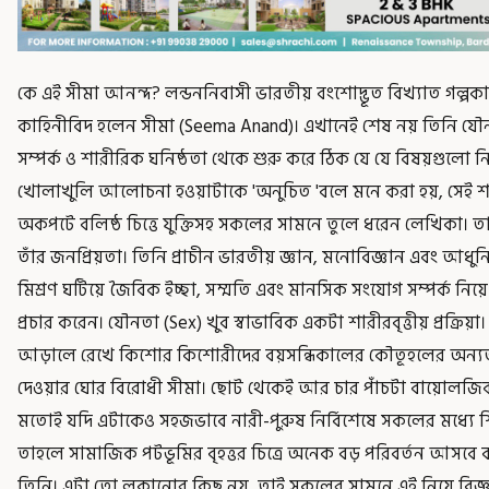
কে এই সীমা আনন্দ? লন্ডননিবাসী ভারতীয় বংশোদ্ভূত বিখ্যাত গল্প
কাহিনীবিদ হলেন সীমা (Seema Anand)। এখানেই শেষ নয় তিনি যৌন
সম্পর্ক ও শারীরিক ঘনিষ্ঠতা থেকে শুরু করে ঠিক যে যে বিষয়গুলো ন
খোলাখুলি আলোচনা হওয়াটাকে 'অনুচিত 'বলে মনে করা হয়, সেই 
অকপটে বলিষ্ঠ চিত্তে যুক্তিসহ সকলের সামনে তুলে ধরেন লেখিকা। তা
তাঁর জনপ্রিয়তা। তিনি প্রাচীন ভারতীয় জ্ঞান, মনোবিজ্ঞান এবং আধ
মিশ্রণ ঘটিয়ে জৈবিক ইচ্ছা, সম্মতি এবং মানসিক সংযোগ সম্পর্ক নিয
প্রচার করেন। যৌনতা (Sex) খুব স্বাভাবিক একটা শারীরবৃত্তীয় প্রক্রিয়
আড়ালে রেখে কিশোর কিশোরীদের বয়সন্ধিকালের কৌতূহলের অন্যতম
দেওয়ার ঘোর বিরোধী সীমা। ছোট থেকেই আর চার পাঁচটা বায়োলজিক
মতোই যদি এটাকেও সহজভাবে নারী-পুরুষ নির্বিশেষে সকলের মধ্যে শিক
তাহলে সামাজিক পটভূমির বৃহত্তর চিত্রে অনেক বড় পরিবর্তন আসবে
তিনি। এটা তো লুকানোর কিছু নয়, তাই সকলের সামনে এই নিয়ে বিজ্ঞা