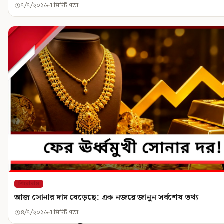
৭/৭/২০২৬
1 মিনিট পড়া
শিরোনাম
আজ সোনার দাম বেড়েছে: এক নজরে জানুন সর্বশেষ তথ্য
৪/৭/২০২৬
1 মিনিট পড়া