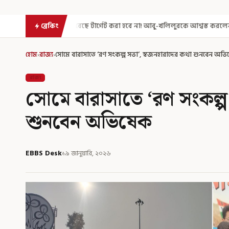
েছে টার্গেট করা হবে না! আবু-খলিলুরকে আশ্বস্ত করলেন মুখ্যমন্ত্রী
এগিয়ে গেল
ব্রেকিং
হোম
›
রাজ্য
›
সোমে বারাসাতে ‘রণ সংকল্প সভা’, স্বজনহারাদের কথা শুনবেন অভ
রাজ্য
সোমে বারাসাতে ‘রণ সংকল্প
শুনবেন অভিষেক
EBBS Desk
১৯ জানুয়ারি, ২০২৬