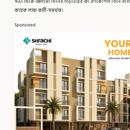
সভা থেকে আগামী দিনের লড়াইয়ের কী রণকৌশল তিনি বাতলে
কয়েক লক্ষ কর্মী-সমর্থক।
Sponsored