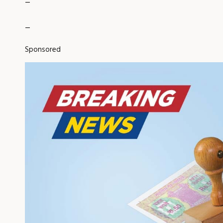
_
Sponsored