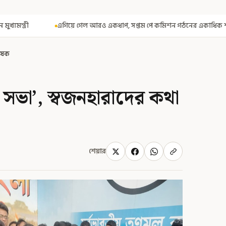
 আরও একধাপ, সপ্তম পে কমিশন গঠনের একাধিক শর্ত ঘোষণা করে বিজ্ঞপ্তি নবান্নের
িষেক
 সভা’, স্বজনহারাদের কথা
শেয়ার