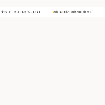
মাঝআকাশে আচমকা প্রবল ঝাঁকুনি! এয়ার ইন্ডিয়ার উড়ানে আতঙ্ক