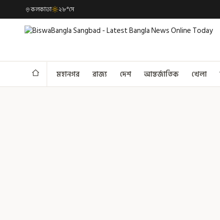
কলকাতা
২৮°সে
মহানগর
রাজ্য
দেশ
আন্তর্জাতিক
খেলা