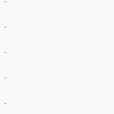
_
_
_
_