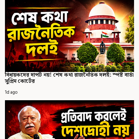
বিধায়কদের দাপট নয়! শেষ কথা রাজনৈতিক দলই: স্পষ্ট বার্তা
সুপ্রিম কোর্টের
1d ago