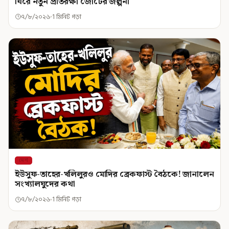
ঘিরে নতুন প্রতিরক্ষা জোটের জল্পনা
৭/৮/২০২৬
1 মিনিট পড়া
দেশ
ইউসুফ-তাহের-খলিলুরও মোদির ব্রেকফাস্ট বৈঠকে! জানালেন
সংখ্যালঘুদের কথা
৭/৮/২০২৬
1 মিনিট পড়া