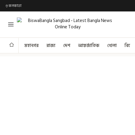
কলকাতা
মহানগর
রাজ্য
দেশ
আন্তর্জাতিক
খেলা
বিনো