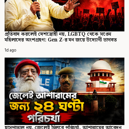
প্রতিবাদ করলেই দেশদ্রোহী নয়, LGBTQ থেকে সঙ্ঘে
মহিলাদের অংশগ্রহণ: Gen Z-র মন জয়ে উদ্যোগী ভাগবত
1d ago
হাসপাতাল নয়, জেলেই মিলবে পরিচর্যা, আশারামের আবেদন