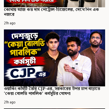
কোথায় আজ কত দাম পেট্রোল-ডিজেলের, দেখে নিন এক
নজরে
21h ago
ওয়ার্কিং কমিটি তৈরি CJP-এর, সরকারের উপর চাপ বাড়াতে
'কেয়া বোলতি পাবলিক' কর্মসূচির ঘোষণা
21h ago