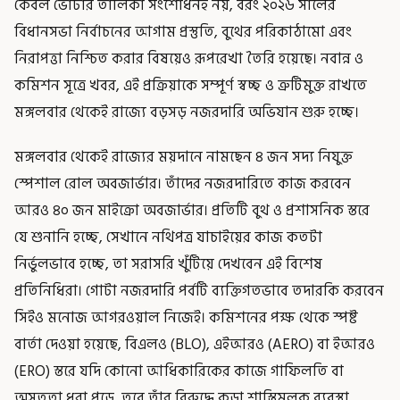
কেবল ভোটার তালিকা সংশোধনই নয়, বরং ২০২৬ সালের
বিধানসভা নির্বাচনের আগাম প্রস্তুতি, বুথের পরিকাঠামো এবং
নিরাপত্তা নিশ্চিত করার বিষয়েও রূপরেখা তৈরি হয়েছে। নবান্ন ও
কমিশন সূত্রে খবর, এই প্রক্রিয়াকে সম্পূর্ণ স্বচ্ছ ও ত্রুটিমুক্ত রাখতে
মঙ্গলবার থেকেই রাজ্যে বড়সড় নজরদারি অভিযান শুরু হচ্ছে।
মঙ্গলবার থেকেই রাজ্যের ময়দানে নামছেন ৪ জন সদ্য নিযুক্ত
স্পেশাল রোল অবজার্ভার। তাঁদের নজরদারিতে কাজ করবেন
আরও ৪০ জন মাইক্রো অবজার্ভার। প্রতিটি বুথ ও প্রশাসনিক স্তরে
যে শুনানি হচ্ছে, সেখানে নথিপত্র যাচাইয়ের কাজ কতটা
নির্ভুলভাবে হচ্ছে, তা সরাসরি খুঁটিয়ে দেখবেন এই বিশেষ
প্রতিনিধিরা। গোটা নজরদারি পর্বটি ব্যক্তিগতভাবে তদারকি করবেন
সিইও মনোজ আগরওয়াল নিজেই। কমিশনের পক্ষ থেকে স্পষ্ট
বার্তা দেওয়া হয়েছে, বিএলও (BLO), এইআরও (AERO) বা ইআরও
(ERO) স্তরে যদি কোনো আধিকারিকের কাজে গাফিলতি বা
অসততা ধরা পড়ে, তবে তাঁর বিরুদ্ধে কড়া শাস্তিমূলক ব্যবস্থা