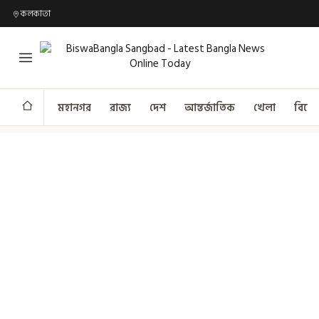
কলকাতা
মহানগর
রাজ্য
দেশ
আন্তর্জাতিক
খেলা
বিনো