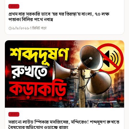
রাজ্য
প্রথম বার সরকারি ভাবে ‘হর ঘর তিরঙ্গা’য় বাংলা, ৭০ লক্ষ
পতাকা বিলির পথে নবান্ন
৬/৮/২০২৬
1 মিনিট পড়া
রাজ্য
সরানো লাউড স্পিকার মসজিদের, মন্দিরেও! শব্দদূষণ রুখতে
বৈষম্যের অভিযোগ ওড়াচ্ছে রাজ্য