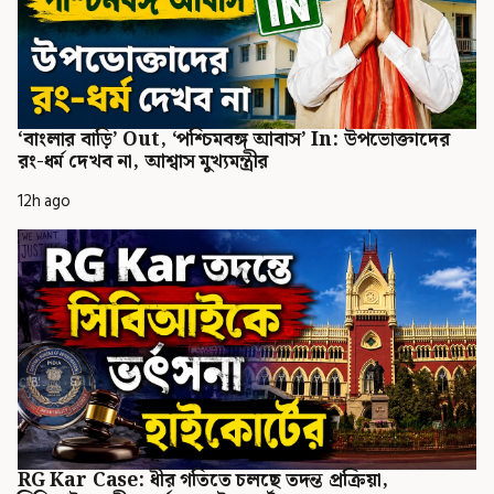
‘বাংলার বাড়ি’ Out, ‘পশ্চিমবঙ্গ আবাস’ In: উপভোক্তাদের
রং-ধর্ম দেখব না, আশ্বাস মুখ্যমন্ত্রীর
12h ago
RG Kar Case: ধীর গতিতে চলছে তদন্ত প্রক্রিয়া,