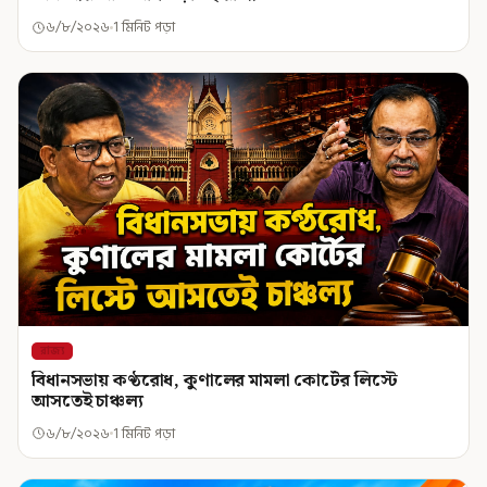
৬/৮/২০২৬
1 মিনিট পড়া
রাজ্য
বিধানসভায় কণ্ঠরোধ, কুণালের মামলা কোর্টের লিস্টে
আসতেই চাঞ্চল্য
৬/৮/২০২৬
1 মিনিট পড়া