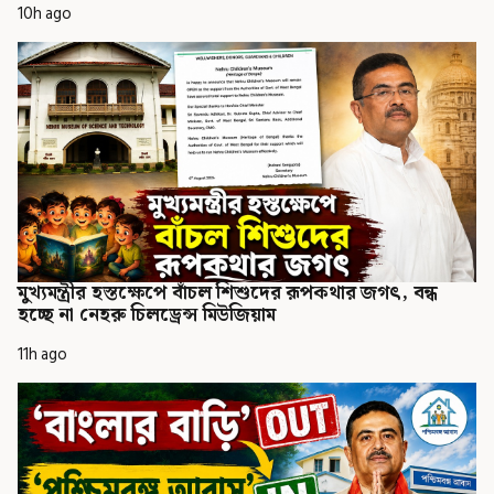
10h ago
মুখ্যমন্ত্রীর হস্তক্ষেপে বাঁচল শিশুদের রূপকথার জগৎ, বন্ধ
হচ্ছে না নেহরু চিলড্রেন্স মিউজিয়াম
11h ago