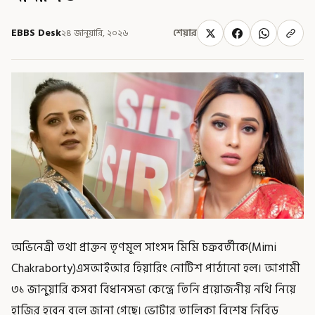
EBBS Desk
২৪ জানুয়ারি, ২০২৬
শেয়ার
অভিনেত্রী তথা প্রাক্তন তৃণমূল সাংসদ মিমি চক্রবর্তীকে(Mimi
Chakraborty)এসআইআর হিয়ারিং নোটিশ পাঠানো হল। আগামী
৩১ জানুয়ারি কসবা বিধানসভা কেন্দ্রে তিনি প্রয়োজনীয় নথি নিয়ে
হাজির হবেন বলে জানা গেছে। ভোটার তালিকা বিশেষ নিবিড়