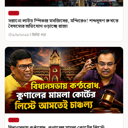
রাজ্য
সরানো লাউড স্পিকার মসজিদের, মন্দিরেও! শব্দদূষণ রুখতে
বৈষম্যের অভিযোগ ওড়াচ্ছে রাজ্য
৬/৮/২০২৬
1 মিনিট পড়া
রাজ্য
বিধানসভায় কণ্ঠরোধ, কুণালের মামলা কোর্টের লিস্টে