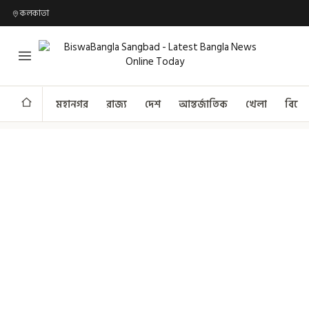
কলকাতা
মহানগর
রাজ্য
দেশ
আন্তর্জাতিক
খেলা
বিনো