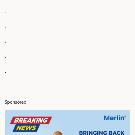
-
-
-
-
-
Sponsored