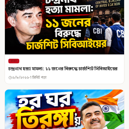
রাজ্য
চন্দ্রনাথ হত্যা মামলা: ১১ জনের বিরুদ্ধে চার্জশিট সিবিআইয়ের
৬/৮/২০২৬
1 মিনিট পড়া