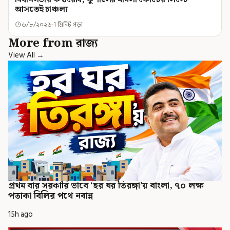
আসতেই চাঞ্চল্য
৬/৮/২০২৬
1 মিনিট পড়া
More from রাজ্য
View All →
প্রথম বার সরকারি ভাবে ‘হর ঘর তিরঙ্গা’য় বাংলা, ৭০ লক্ষ
পতাকা বিলির পথে নবান্ন
15h ago