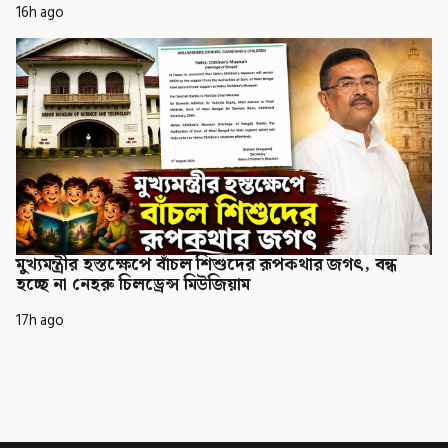
16h ago
মুখ্যমন্ত্রীর হস্তক্ষেপে বাঁচল শিশুদের রূপকথার জগৎ, বন্ধ
হচ্ছে না নেহরু চিলড্রেন্স মিউজিয়াম
17h ago