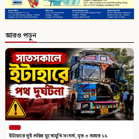
আরও পড়ুন
রাজ্য
ইটাহারে দুই লরির মুখোমুখি সংঘর্ষ, মৃত ৩ আহত ১২