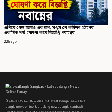
এগিয়ে গেল আরও একধাপ, সপ্তম পে কমিশন গঠনের
একাধিক শর্ত ঘোষণা করে বিজ্ঞপ্তি নবান্নের
22h ago
বিশ্ববাংলা সংবাদ-এ পড়ুন আজকের latest bengali news, live
bangla news online & breaking news bangla sambad।