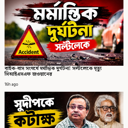
বাইক-বাস সংঘর্ষে মর্মান্তিক দুর্ঘটনা! সল্টলেকে মৃত্যু
সিআইএসএফ জওয়ানের
16h ago