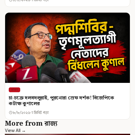
রাজ্য
চা-চক্রে দলবদলুরাই, পুরনোরা স্রেফ দর্শক! বিজেপিকে
কটাক্ষ কুণালের
৮/৮/২০২৬
1 মিনিট পড়া
More from রাজ্য
View All →