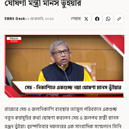
ঘোষণা মন্ত্রী মানস ভুঁইয়ার
EBBS Desk
১২ ফেব্রুয়ারি, ২০২৬
শেয়ার
রাজ্যের সেচ ও জলনিকাশি ব্যবস্থার আমূল পরিবর্তনে একগুচ্ছ
নতুন কর্মসূচির কথা ঘোষণা করলেন সেচ ও জলপথ মন্ত্রী মানস
রঞ্জন ভুঁইয়া। বৃহস্পতিবার দফতরের এক সাংবাদিক সম্মেলনে তিনি