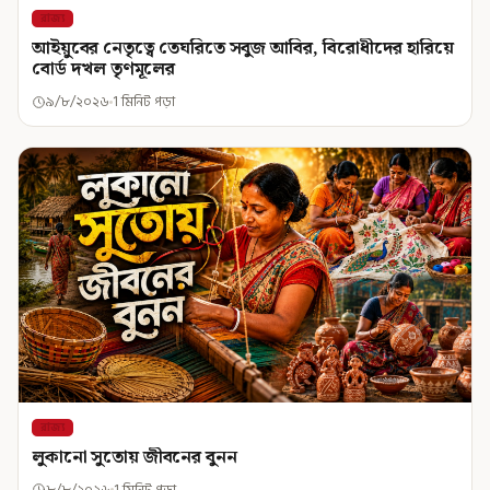
রাজ্য
আইয়ুবের নেতৃত্বে তেঘরিতে সবুজ আবির, বিরোধীদের হারিয়ে
বোর্ড দখল তৃণমূলের
৯/৮/২০২৬
1 মিনিট পড়া
রাজ্য
লুকানো সুতোয় জীবনের বুনন
৮/৮/২০২৬
1 মিনিট পড়া