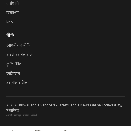
কর্মখালি
বিজ্ঞাপন
ফিড
নীতি
গোপনীয়তা নীতি
ব্যবহারের শর্তাবলি
কুকি নীতি
অভিযোগ
সংশোধন নীতি
© 2026 BiswaBangla Sangbad - Latest Bangla News Online Today। সর্বস্বত্ব
সংরক্ষিত।
একটি স্বতন্ত্র সংবাদ প্রকল্প