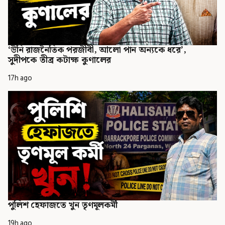
‘উনি রাজনৈতিক পরজীবী, আলো পান অন্যকে ধরে’,
সুদীপকে তীব্র কটাক্ষ কুণালের
17h ago
পুলিশ হেফাজতে খুন তৃণমূলকর্মী
19h ago