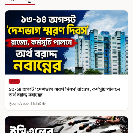
রাজ্য
১৩-১৪ অগস্ট ‘দেশভাগ স্মরণ দিবস’ রাজ্যে, কর্মসূচি পালনে
অর্থ বরাদ্দ নবান্নের
৯/৮/২০২৬
1 মিনিট পড়া