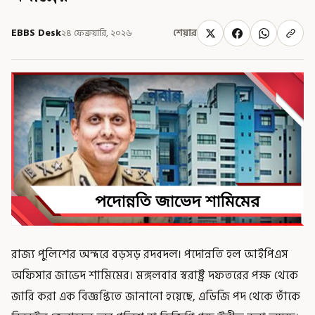
EBBS Desk
২৪ ফেব্রুয়ারি, ২০২৬
শেয়ার
রাজ্য পুলিশের অন্দরে বড়সড় রদবদল। পদোন্নতি হল আইপিএস
অফিসার জাভেদ শামিমের। মঙ্গলবার স্বরাষ্ট্র দফতরের পক্ষ থেকে
জারি করা এক বিজ্ঞপ্তিতে জানানো হয়েছে, এডিজি পদ থেকে তাঁকে