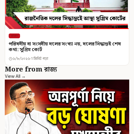
রাজ্য
পরিষদীয় বা সংসদীয় দলের সংখ্যা নয়, দলের সিদ্ধান্তই শেষ
কথা: সুপ্রিম কোর্ট
৬/৮/২০২৬
1 মিনিট পড়া
More from রাজ্য
View All →