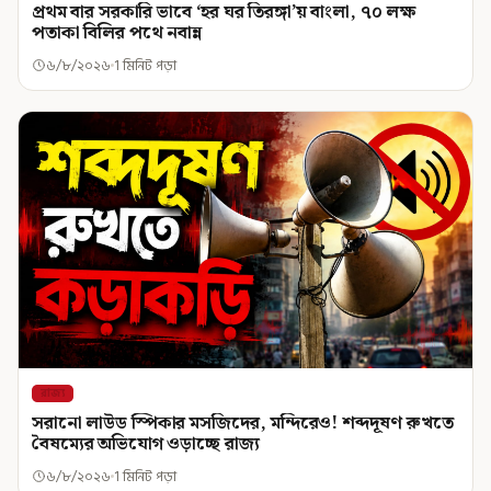
প্রথম বার সরকারি ভাবে ‘হর ঘর তিরঙ্গা’য় বাংলা, ৭০ লক্ষ
পতাকা বিলির পথে নবান্ন
৬/৮/২০২৬
1 মিনিট পড়া
রাজ্য
সরানো লাউড স্পিকার মসজিদের, মন্দিরেও! শব্দদূষণ রুখতে
বৈষম্যের অভিযোগ ওড়াচ্ছে রাজ্য
৬/৮/২০২৬
1 মিনিট পড়া