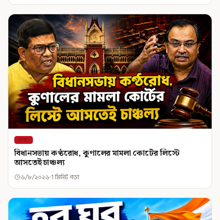
রাজ্য
বিধানসভায় কণ্ঠরোধ, কুণালের মামলা কোর্টের লিস্টে
আসতেই চাঞ্চল্য
৬/৮/২০২৬
1 মিনিট পড়া