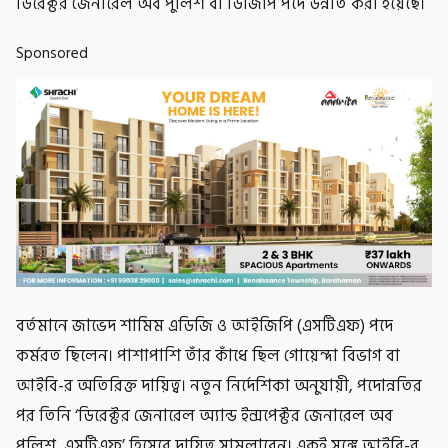
ডিরেক্টর জেনারেল অব পুলিশ বা ডিজিপি পদে উন্নীত করা হয়েছে।
Sponsored
বর্তমানে জাভেদ শামিম এডিজি ও আইজিপি (এসটিএফ) পদে
কর্মরত ছিলেন। পাশাপাশি তাঁর কাঁধে ছিল গোয়েন্দা বিভাগ বা
আইবি-র অতিরিক্ত দায়িত্ব। নতুন নির্দেশিকা অনুযায়ী, পদোন্নতির
পর তিনি ‘ডিরেক্টর জেনারেল অ্যান্ড ইন্সপেক্টর জেনারেল অব
পুলিশ, এসটিএফ’ হিসেবে দায়িত্ব সামলাবেন। একই সঙ্গে আইবি-র