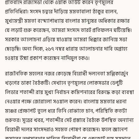
প্রতিবাদে রাজ্যসভা থেকে ওয়াক আউট করেন তৃণমূলের
প্রতিনিধিরা। সংসদ চত্বরে দাঁড়িয়ে মমতাবালা ঠাকুর বলেন,
মুখ্যমন্ত্রী মমতা বন্দ্যোপাধ্যায় বাংলার মানুষের অধিকার রক্ষার
যে লড়াই শুরু করেছেন, আমরা সংসদে তারই প্রতিফলন ঘটিয়েছি।
সরকার আলোচনা এড়িয়ে যাওয়ায় আমরা ধিক্কার জানিয়ে সভা
ছেড়েছি। অন্য দিকে, ২৬৭ নম্বর ধারায় আলোচনার দাবি অগ্রাহ্য
হওয়ায় উষ্মা প্রকাশ করেছেন নাদিমুল হকও।
রাজনৈতিক মহলের নজর কেড়েছে বিরোধী দলনেতা মল্লিকার্জুন
খড়গের ডাকা বৈঠকটি। সেখানে তৃণমূলের লোকসভার ডেপুটি
লিডার শতাব্দী রায় মুখ্য নির্বাচন কমিশনারের বিরুদ্ধে কড়া ব্যবস্থা
নেওয়ার পক্ষে জোরালো সওয়াল করেন। বাংলায় মমতার ধরনা
মঞ্চের প্রেক্ষাপট তুলে ধরে তিনি বোঝাতে চান, পরিস্থিতি কতটা
গুরুতর। সূত্রের খবর, শতাব্দীর সেই প্রস্তাবে বৈঠকে উপস্থিত অন্যান্য
বিরোধী দলের সাংসদরাও সহমত পোষণ করেছেন। ফলে জ্ঞানেশ
কুমারের অপসারণের দাবিতে বিরোধীরা যে একজোট হয়ে ময়দানে