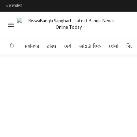
কলকাতা
মহানগর
রাজ্য
দেশ
আন্তর্জাতিক
খেলা
বিনো