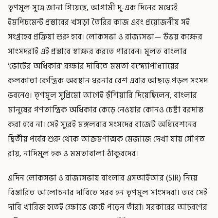
তৃণমূল সূত্রে জানা গিয়েছে, আগামী দু-এক দিনের মধ্যেই
ইমপিচমেন্ট প্রস্তাবের খসড়া তৈরির কাজ এবং প্রয়োজনীয় সই
সংগ্রহের প্রক্রিয়া শুরু হবে। লোকসভা ও রাজ্যসভা— উভয় কক্ষের
সাংসদরাই এই প্রস্তাবে স্বাক্ষর করতে পারবেন। মূলত বাংলার
‘ভোটের অধিকার’ রক্ষার দাবিতে মমতা বন্দ্যোপাধ্যায়ের
কলকাতা কেন্দ্রিক অবস্থান ধরনার রেশ এবার আছড়ে পড়ল সংসদ
ভবনেও। তৃণমূল সুপ্রিমো আগেই হুঁশিয়ারি দিয়েছিলেন, বাংলার
মানুষের গণতান্ত্রিক অধিকার কেড়ে নেওয়ার কোনও চেষ্টা বরদাস্ত
করা হবে না। সেই সুরেই মঙ্গলবার সংসদের বাজেট অধিবেশনের
দ্বিতীয় পর্বের শুরু থেকে আক্রমণাত্মক মেজাজে দেখা যায় সৌগত
রায়, নাদিমুল হক ও মমতাবালা ঠাকুরদের।
এদিন লোকসভা ও রাজ্যসভায় বাংলার এসআইআর (SIR) নিয়ে
বিস্তারিত আলোচনার দাবিতে সরব হন তৃণমূল সাংসদরা। তবে সেই
দাবি খারিজ হতেই ক্ষোভে ফেটে পড়েন তাঁরা। সরকারের আচরণের