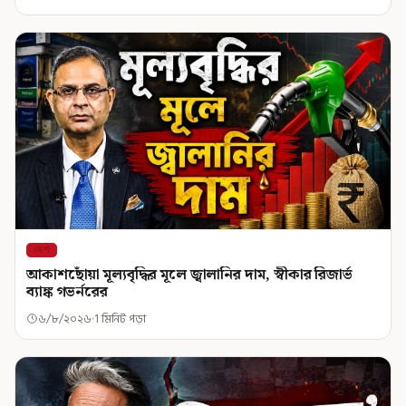
দেশ
আকাশছোঁয়া মূল্যবৃদ্ধির মূলে জ্বালানির দাম, স্বীকার রিজার্ভ
ব্যাঙ্ক গভর্নরের
৬/৮/২০২৬
1 মিনিট পড়া