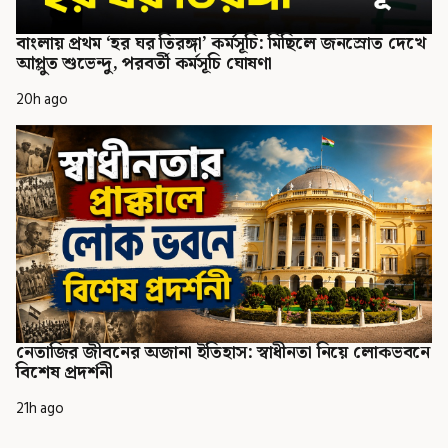
বাংলায় প্রথম ‘হর ঘর তিরঙ্গা’ কর্মসূচি: মিছিলে জনস্রোত দেখে
আপ্লুত শুভেন্দু, পরবর্তী কর্মসূচি ঘোষণা
20h ago
নেতাজির জীবনের অজানা ইতিহাস: স্বাধীনতা নিয়ে লোকভবনে
বিশেষ প্রদর্শনী
21h ago