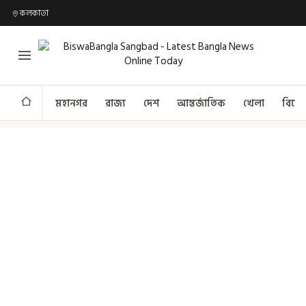
কলকাতা
মহানগর
রাজ্য
দেশ
আন্তর্জাতিক
খেলা
বিনো