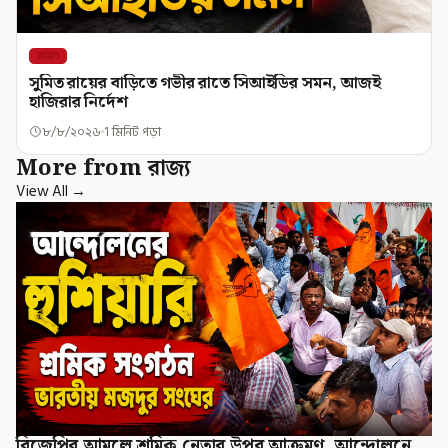
রাজ্য
সুমিত রায়ের বাড়িতে গভীর রাতে সিআইডির সমন, আজই
হাজিরার নির্দেশ
৮/৮/২০২৬
1 মিনিট পড়া
More from রাজ্য
View All →
বিজেপির আমলে শ্রমিক নেতার উপর আক্রমণ, আন্দোলনে