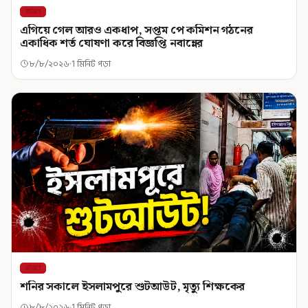
রাজ্য
এগিয়ে গেল আরও একধাপ, সপ্তম পে কমিশন গঠনের
একাধিক শর্ত ঘোষণা করে বিজ্ঞপ্তি নবান্নের
৮/৮/২০২৬
1 মিনিট পড়া
রাজ্য
শনির সকালে ইসলামপুরে শুটআউট, মৃত্যু শিক্ষকের
৮/৮/২০২৬
1 মিনিট পড়া