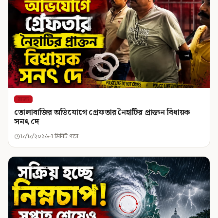
রাজ্য
তোলাবাজির অভিযোগে গ্রেফতার নৈহাটির প্রাক্তন বিধায়ক
সনৎ দে
৮/৮/২০২৬
1 মিনিট পড়া