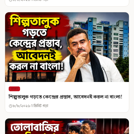
রাজ্য
শিল্পতালুক গড়তে কেন্দ্রের প্রস্তাব, আবেদনই করল না বাংলা!
৮/৮/২০২৬
1 মিনিট পড়া