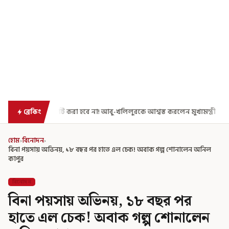
রা হবে না! আবু-খলিলুরকে আশ্বস্ত করলেন মুখ্যমন্ত্রী
এগিয়ে গেল আরও একধাপ,
ব্রেকিং
হোম
›
বিনোদন
›
বিনা পয়সায় অভিনয়, ১৮ বছর পর হাতে এল চেক! অবাক গল্প শোনালেন অনিল
কাপুর
বিনোদন
বিনা পয়সায় অভিনয়, ১৮ বছর পর
হাতে এল চেক! অবাক গল্প শোনালেন