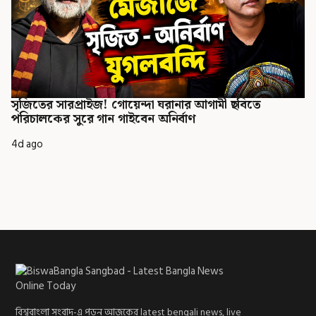
সৃজিতের সারপ্রাইজ! গোয়েন্দা ঘরানার আগামী ছবিতে
পরিচালকের সুরে গান গাইবেন অনির্বাণ
4d ago
বিশ্ববাংলা সংবাদ-এ পড়ুন আজকের latest bengali news, live