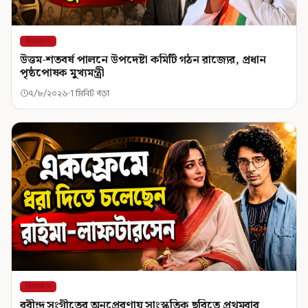
বিনোদন
উত্তম-শতবর্ষ পালনে উপদেষ্টা কমিটি গঠন রাজ্যের, প্রধান
পৃষ্ঠপোষক মুখ্যমন্ত্রী
৭/৮/২০২৬
1 মিনিট পড়া
বিনোদন
রবীন্দ্র সংগীতের অনুপ্রেরণায় সাংস্কৃতিক ছবিতে প্রথমবার