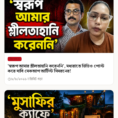
বিনোদন
'স্বরূপ আমার শ্লীলতাহানি করেননি', মধ্যরাতে ভিডিও পোস্ট
করে দাবি মেকআপ আর্টিস্ট সিমরনের!
৮/৮/২০২৬
1 মিনিট পড়া