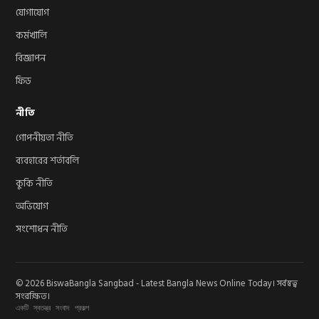
যোগাযোগ
কর্মখালি
বিজ্ঞাপন
ফিড
নীতি
গোপনীয়তা নীতি
ব্যবহারের শর্তাবলি
কুকি নীতি
অভিযোগ
সংশোধন নীতি
© 2026 BiswaBangla Sangbad - Latest Bangla News Online Today। সর্বস্বত্ব
সংরক্ষিত।
একটি স্বতন্ত্র সংবাদ প্রকল্প