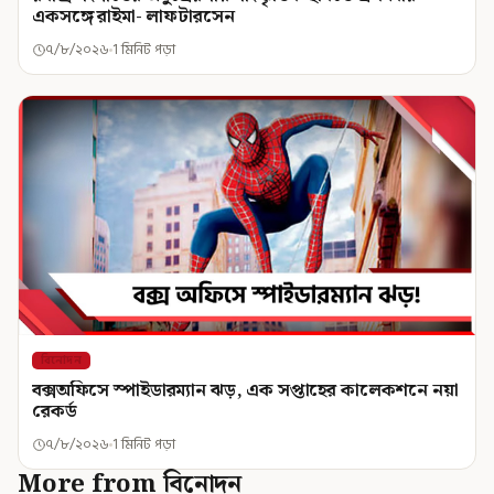
একসঙ্গে রাইমা- লাফটারসেন
৭/৮/২০২৬
1 মিনিট পড়া
বিনোদন
বক্সঅফিসে স্পাইডারম্যান ঝড়, এক সপ্তাহের কালেকশনে নয়া
রেকর্ড
৭/৮/২০২৬
1 মিনিট পড়া
More from বিনোদন