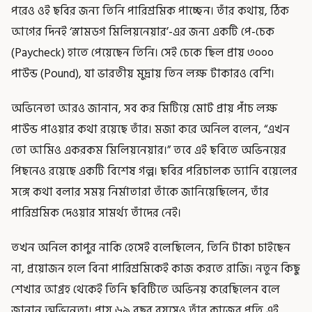
পরেও ওই ছবির জন্য তিনি পারিশ্রমিক পাচ্ছেন। তাঁর কথায়, ঠিক
আগের দিনই ‘স্লামডগ মিলিয়নেয়ার’-এর জন্য একটি পে-চেক
(Paycheck) হাতে পেয়েছেন তিনি। সেই চেকে ছিল প্রায় ৩০০০
পাউন্ড (Pound), যা ভারতীয় মুদ্রায় তিন লক্ষ টাকারও বেশি।
অভিনেতা আরও জানান, সব কর মিটিয়ে মোট প্রায় পাঁচ লক্ষ
পাউন্ড পাওয়ার কথা রয়েছে তাঁর। মজা করে অনিল বলেন, “এখন
তো আমিও একরকম মিলিয়নেয়ার।” তবে এই ছবিতে অভিনয়ের
পিছনেও রয়েছে একটি বিশেষ গল্প। ছবির পরিচালক ড্যানি বয়েলের
সঙ্গে কথা বলার সময় নির্মাতারা তাঁকে জানিয়েছিলেন, তাঁর
পারিশ্রমিক দেওয়ার সামর্থ্য তাঁদের নেই।
তখন অনিল কাপুর নাকি হেসেই বলেছিলেন, তিনি টাকা চাইছেন
না, প্রয়োজন হলে বিনা পারিশ্রমিকেই কাজ করতে রাজি। নতুন কিছু
শেখার আগ্রহ থেকেই তিনি ছবিটিতে অভিনয় করেছিলেন বলে
জানান অভিনেতা। প্রায় ৬৯ বছর বয়সেও তাঁর কাজের প্রতি এই