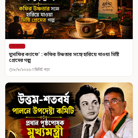
বিনোদন
মুসাফির ক্যাফে' : কফির উষ্ণতার সঙ্গে হারিয়ে যাওয়া মিষ্টি
প্রেমের গল্প
৮/৮/২০২৬
1 মিনিট পড়া