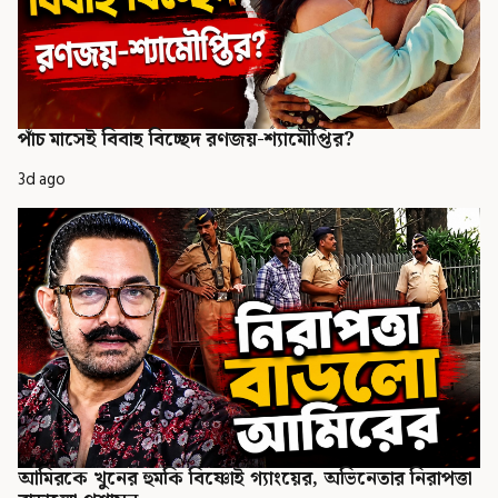
পাঁচ মাসেই বিবাহ বিচ্ছেদ রণজয়-শ্যামৌপ্তির?
3d ago
আমিরকে খুনের হুমকি বিষ্ণোই গ্যাংয়ের, অভিনেতার নিরাপত্তা