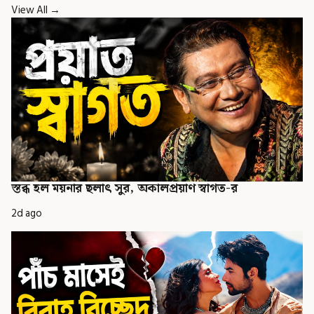
View All →
স্তব্ধ হল ময়নার ছলাৎ সুর, অকালপ্রয়াণ স্বাগত-র
2d ago