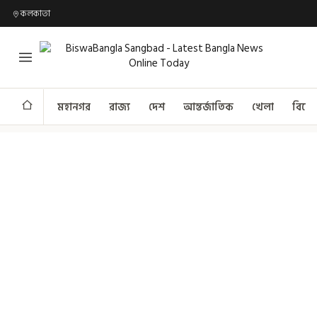
কলকাতা
মহানগর
রাজ্য
দেশ
আন্তর্জাতিক
খেলা
বিনো