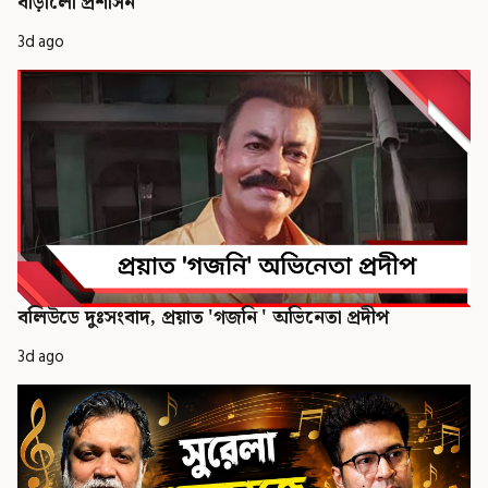
বাড়ালো প্রশাসন
3d ago
বলিউডে দুঃসংবাদ, প্রয়াত 'গজনি ' অভিনেতা প্রদীপ
3d ago