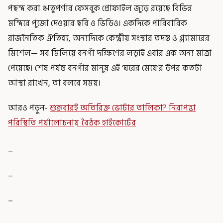
পছন্দ করা ঋতুপর্ণার ফেসবুক প্রোফাইল জুড়ে রয়েছে বিভিন্ন
মন্দিরে পুজো দেওয়ার ছবি ও ভিডিও। একদিকে পারিবারিক
রাজনৈতিক ঐতিহ্য, অন্যদিকে কেন্দ্রীয় সংস্থার তদন্ত ও গ্ল্যামারের
মিশেল— সব মিলিয়ে বনগাঁ দক্ষিণের লড়াই এবার এক অন্য মাত্রা
পেয়েছে। শেষ পর্যন্ত বনগাঁর মানুষ এই ‘ঘরের মেয়ে’র উপর কতটা
আস্থা রাখেন, তা বলবে সময়।
আরও পড়ুন-
শুক্রবারই অতিরিক্ত ভোটার তালিকা? নিরাপত্তা
পরিস্থিতি পর্যালোচনায় বৈঠক হাইকোর্টের
_
_
_
_