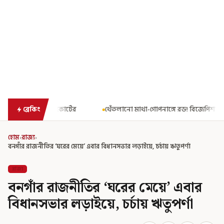
থেঁতলানো মাথা-গোপনাঙ্গে রড! বিজেপিশাসিত অসমে নাবালিকার নৃশংস প
ব্রেকিং
হোম
›
রাজ্য
›
বনগাঁর রাজনীতির ‘ঘরের মেয়ে’ এবার বিধানসভার লড়াইয়ে, চর্চায় ঋতুপর্ণা
রাজ্য
বনগাঁর রাজনীতির ‘ঘরের মেয়ে’ এবার
বিধানসভার লড়াইয়ে, চর্চায় ঋতুপর্ণা