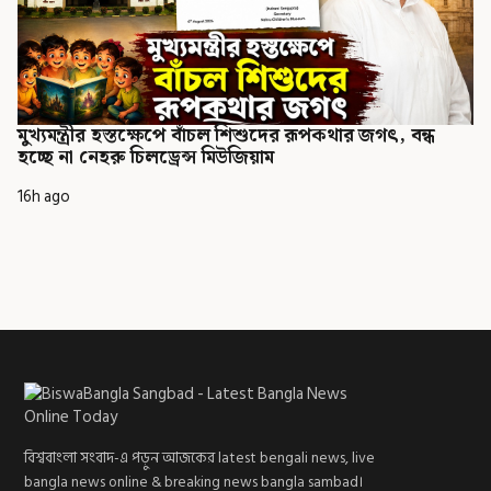
মুখ্যমন্ত্রীর হস্তক্ষেপে বাঁচল শিশুদের রূপকথার জগৎ, বন্ধ
হচ্ছে না নেহরু চিলড্রেন্স মিউজিয়াম
16h ago
বিশ্ববাংলা সংবাদ-এ পড়ুন আজকের latest bengali news, live
bangla news online & breaking news bangla sambad।