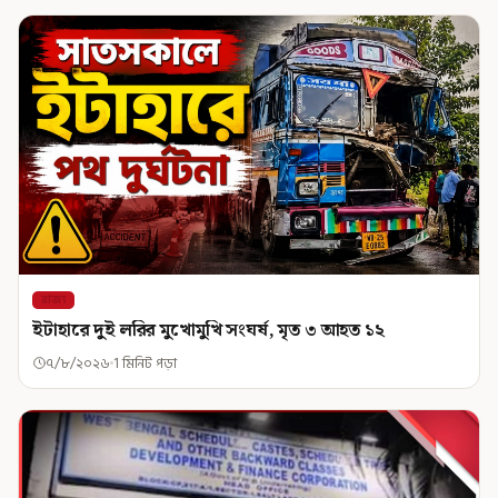
রাজ্য
ইটাহারে দুই লরির মুখোমুখি সংঘর্ষ, মৃত ৩ আহত ১২
৭/৮/২০২৬
1 মিনিট পড়া