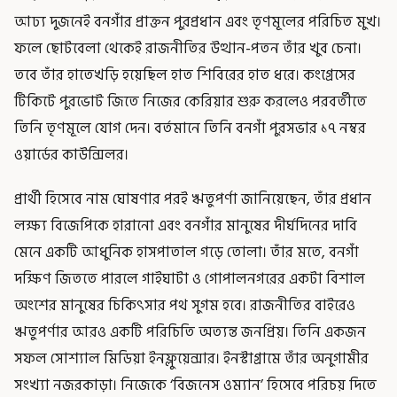
আঢ্য দুজনেই বনগাঁর প্রাক্তন পুরপ্রধান এবং তৃণমূলের পরিচিত মুখ।
ফলে ছোটবেলা থেকেই রাজনীতির উত্থান-পতন তাঁর খুব চেনা।
তবে তাঁর হাতেখড়ি হয়েছিল হাত শিবিরের হাত ধরে। কংগ্রেসের
টিকিটে পুরভোট জিতে নিজের কেরিয়ার শুরু করলেও পরবর্তীতে
তিনি তৃণমূলে যোগ দেন। বর্তমানে তিনি বনগাঁ পুরসভার ১৭ নম্বর
ওয়ার্ডের কাউন্সিলর।
প্রার্থী হিসেবে নাম ঘোষণার পরই ঋতুপর্ণা জানিয়েছেন, তাঁর প্রধান
লক্ষ্য বিজেপিকে হারানো এবং বনগাঁর মানুষের দীর্ঘদিনের দাবি
মেনে একটি আধুনিক হাসপাতাল গড়ে তোলা। তাঁর মতে, বনগাঁ
দক্ষিণ জিততে পারলে গাইঘাটা ও গোপালনগরের একটা বিশাল
অংশের মানুষের চিকিৎসার পথ সুগম হবে। রাজনীতির বাইরেও
ঋতুপর্ণার আরও একটি পরিচিতি অত্যন্ত জনপ্রিয়। তিনি একজন
সফল সোশ্যাল মিডিয়া ইনফ্লুয়েন্সার। ইনস্টাগ্রামে তাঁর অনুগামীর
সংখ্যা নজরকাড়া। নিজেকে ‘বিজনেস ওম্যান’ হিসেবে পরিচয় দিতে