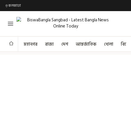
কলকাতা
মহানগর
রাজ্য
দেশ
আন্তর্জাতিক
খেলা
বিনো