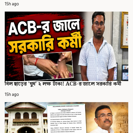
15h ago
বিল ছাড়ের 'ঘুষ' ২ লক্ষ টাকা! ACB-র জালে সরকারি কর্মী
15h ago