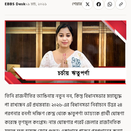
EBBS Desk
১৯ মার্চ, ২০২৬
শেয়ার
তিনি রাজনীতির আঙিনায় নতুন নন, কিন্তু বিধানসভার মহাযুদ্ধে
পা রাখছেন এই প্রথমবার। ২০২৬-এর বিধানসভা নির্বাচনে উত্তর ২৪
পরগনার বনগাঁ দক্ষিণ কেন্দ্র থেকে ঋতুপর্ণা আঢ্যকে প্রার্থী ঘোষণা
করেছে তৃণমূল কংগ্রেস। নাম ঘোষণার পরেই জেলার রাজনৈতিক