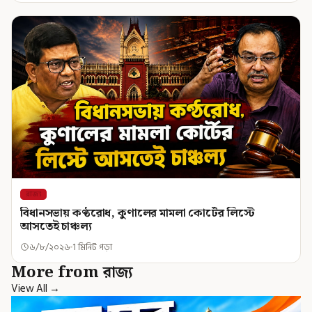
রাজ্য
বিধানসভায় কণ্ঠরোধ, কুণালের মামলা কোর্টের লিস্টে
আসতেই চাঞ্চল্য
৬/৮/২০২৬
1 মিনিট পড়া
More from রাজ্য
View All →