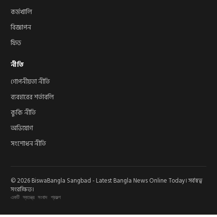
কর্মখালি
বিজ্ঞাপন
ফিড
নীতি
গোপনীয়তা নীতি
ব্যবহারের শর্তাবলি
কুকি নীতি
অভিযোগ
সংশোধন নীতি
© 2026 BiswaBangla Sangbad - Latest Bangla News Online Today। সর্বস্বত্ব
সংরক্ষিত।
একটি স্বতন্ত্র সংবাদ প্রকল্প