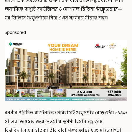
মহলে শুরু হয়েছে জোর গুঞ্জন। একাধারে প্রাক্তন পুরপ্রধানের কন্যা,
অন্যদিকে দাপুটে কাউন্সিলর ও সোশ্যাল মিডিয়া ইনফ্লুয়েন্সার—
সব মিলিয়ে ঋতুপর্ণাকে ঘিরে এখন সরগরম সীমান্ত শহর।
Sponsored
বনগাঁর পরিচিত রাজনৈতিক পরিবারেই ঋতুপর্ণার বেড়ে ওঠা। ১৯৯৯
সালের ডিসেম্বরে জন্ম নেওয়া ঋতুপর্ণা বিধানচন্দ্র কৃষি
বিশ্ববিদ্যালয়ের স্নাতক। তাঁর বাবা শঙ্কর আঢ্য এবং মা জ্যোৎস্না