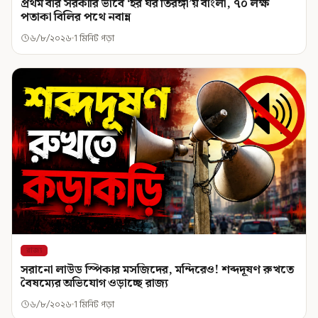
প্রথম বার সরকারি ভাবে ‘হর ঘর তিরঙ্গা’য় বাংলা, ৭০ লক্ষ
পতাকা বিলির পথে নবান্ন
৬/৮/২০২৬
1 মিনিট পড়া
রাজ্য
সরানো লাউড স্পিকার মসজিদের, মন্দিরেও! শব্দদূষণ রুখতে
বৈষম্যের অভিযোগ ওড়াচ্ছে রাজ্য
৬/৮/২০২৬
1 মিনিট পড়া