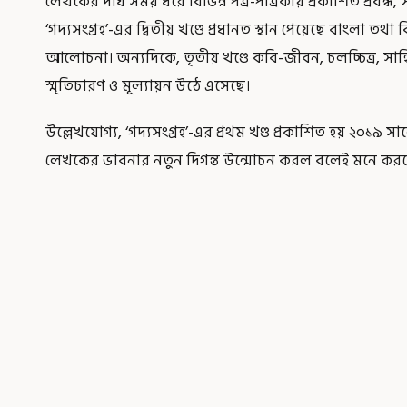
লেখকের দীর্ঘ সময় ধরে বিভিন্ন পত্র-পত্রিকায় প্রকাশিত প্রবন্ধ
‘গদ্যসংগ্রহ’-এর দ্বিতীয় খণ্ডে প্রধানত স্থান পেয়েছে বাংলা তথা 
আলোচনা। অন্যদিকে, তৃতীয় খণ্ডে কবি-জীবন, চলচ্চিত্র, সাহিত্য-
স্মৃতিচারণ ও মূল্যায়ন উঠে এসেছে।
উল্লেখযোগ্য, ‘গদ্যসংগ্রহ’-এর প্রথম খণ্ড প্রকাশিত হয় ২০১৯ সা
লেখকের ভাবনার নতুন দিগন্ত উন্মোচন করল বলেই মনে করছ