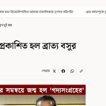
সমে নাবালিকার নৃশংস পরিণতি
ব্রড পর্বতশৃঙ্গে তুষারধসে মৃত নির্মল পুর
ুন দুই খণ্ড
্রকাশিত হল ব্রাত্য বসুর
শেয়ার