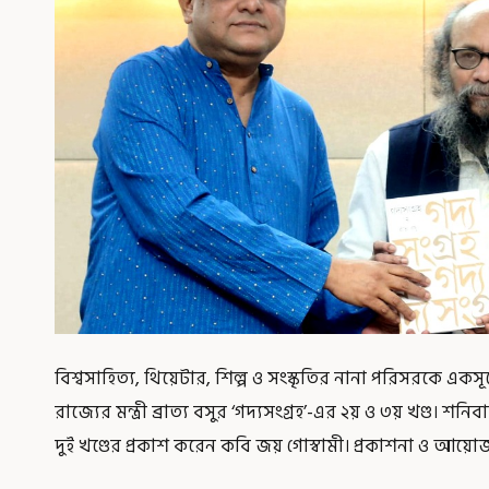
বিশ্বসাহিত্য, থিয়েটার, শিল্প ও সংস্কৃতির নানা পরিসরকে একস
রাজ্যের মন্ত্রী ব্রাত্য বসুর ‘গদ্যসংগ্রহ’-এর ২য় ও ৩য় খণ্ড
দুই খণ্ডের প্রকাশ করেন কবি জয় গোস্বামী। প্রকাশনা ও আ