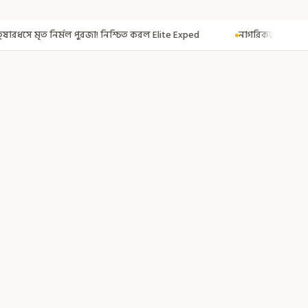
জা! নিশ্চিত করল Elite Exped
নাগরিকত্ব দিতেই CAA! ৩০০ মতুয়াকে নাগরিকত্বের