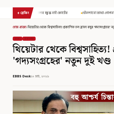
ব ক্ষুব্ধ হাই কোর্টের
থেঁতলানো মাথা-গোপনাঙ্গে রড! বিজেপিশাসিত অ
ব্রেকিং
হোম
›
রাজ্য
›
থিয়েটার থেকে বিশ্বসাহিত্য! প্রকাশিত হল ব্রাত্য বসুর 'গদ্যসংগ্রহের' নত
রাজ্য
মহানগর
থিয়েটার থেকে বিশ্বসাহিত্য! প
'গদ্যসংগ্রহের' নতুন দুই খণ্ড
EBBS Desk
২১ মার্চ, ২০২৬