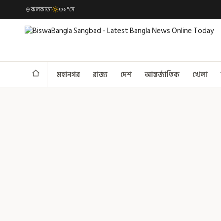
কলকাতা
৩১°সে
মহানগর
রাজ্য
দেশ
আন্তর্জাতিক
খেলা