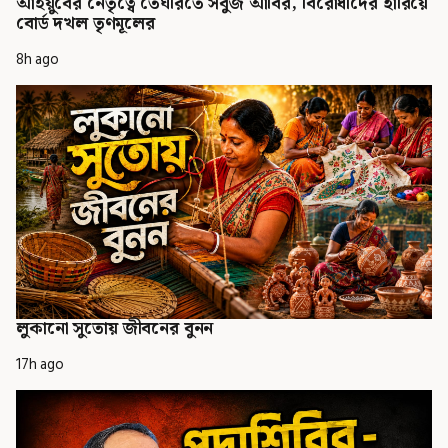
আইয়ুবের নেতৃত্বে তেঘরিতে সবুজ আবির, বিরোধীদের হারিয়ে
বোর্ড দখল তৃণমূলের
8h ago
লুকানো সুতোয় জীবনের বুনন
17h ago