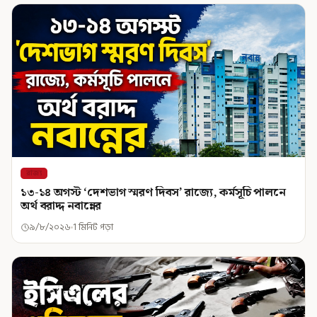
রাজ্য
১৩-১৪ অগস্ট ‘দেশভাগ স্মরণ দিবস’ রাজ্যে, কর্মসূচি পালনে
অর্থ বরাদ্দ নবান্নের
৯/৮/২০২৬
1 মিনিট পড়া