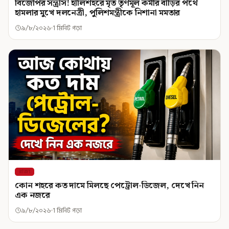
বিজেপির সন্ত্রাস! হালিশহরে মৃত তৃণমূল কর্মীর বাড়ির পথে
হামলার মুখে দলনেত্রী, পুলিশমন্ত্রীকে নিশানা মমতার
৯/৮/২০২৬
1 মিনিট পড়া
রাজ্য
কোন শহরে কত দামে মিলছে পেট্রোল-ডিজেল, দেখে নিন
এক নজরে
৯/৮/২০২৬
1 মিনিট পড়া