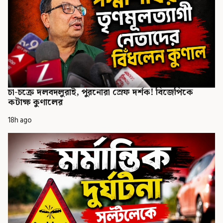
চা-চক্রে দলবদলুরাই, পুরনোরা স্রেফ দর্শক! বিজেপিকে
কটাক্ষ কুণালের
18h ago