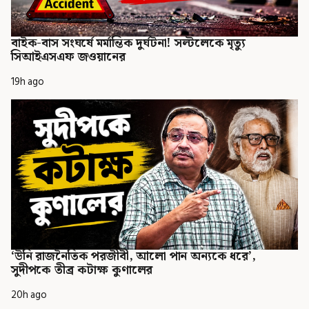
বাইক-বাস সংঘর্ষে মর্মান্তিক দুর্ঘটনা! সল্টলেকে মৃত্যু
সিআইএসএফ জওয়ানের
19h ago
‘উনি রাজনৈতিক পরজীবী, আলো পান অন্যকে ধরে’,
সুদীপকে তীব্র কটাক্ষ কুণালের
20h ago