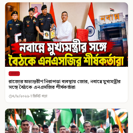
রাজ্য
রাজ্যের অভ্যন্তরীণ নিরাপত্তা ব্যবস্থায় জোর, নবান্নে মুখ্যমন্ত্রীর
সঙ্গে বৈঠকে এনএসজির শীর্ষকর্তারা
৭/৮/২০২৬
1 মিনিট পড়া