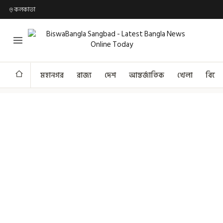
কলকাতা
মহানগর
রাজ্য
দেশ
আন্তর্জাতিক
খেলা
বিনো