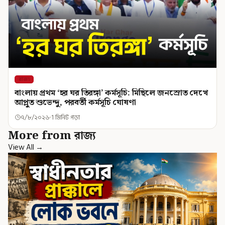
রাজ্য
বাংলায় প্রথম ‘হর ঘর তিরঙ্গা’ কর্মসূচি: মিছিলে জনস্রোত দেখে
আপ্লুত শুভেন্দু, পরবর্তী কর্মসূচি ঘোষণা
৭/৮/২০২৬
1 মিনিট পড়া
More from রাজ্য
View All →