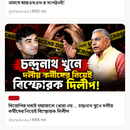
নামবে আরএসএস-র সংগঠনই!
৭/৮/২০২৬
1 মিনিট পড়া
রাজ্য
বিজেপির সবাই গঙ্গাজলে ধোয়া নয়... চন্দ্রনাথ খুনে দলীয়
কর্মীদের নিয়েই বিস্ফোরক দিলীপ
৭/৮/২০২৬
1 মিনিট পড়া