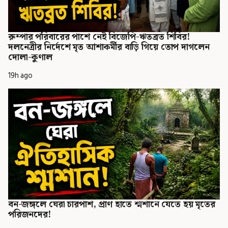
রুম্পার পরিবারের পাশে নেই বিজেপি-ঋতব্রত শিবির!
দলনেত্রীর নির্দেশে মৃত আশাকর্মীর বাড়ি গিয়ে তোপ দাগলেন
দোলা-কুণাল
19h ago
বন-জঙ্গলে ঘেরা চারপাশ, প্রাণ হাতে শ্মশানে যেতে হয় মৃতের
পরিজনদের!