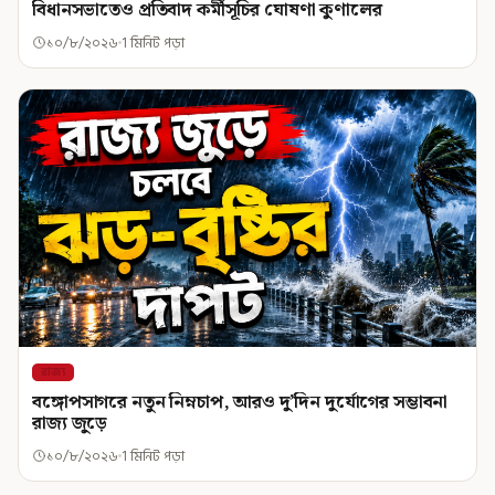
বিধানসভাতেও প্রতিবাদ কর্মীসূচির ঘোষণা কুণালের
১০/৮/২০২৬
1 মিনিট পড়া
রাজ্য
বঙ্গোপসাগরে নতুন নিম্নচাপ, আরও দু’দিন দুর্যোগের সম্ভাবনা
রাজ্য জুড়ে
১০/৮/২০২৬
1 মিনিট পড়া