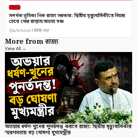
রাজ্য
সদর্থক ভূমিকা নিক রাজ্য সরকার: দ্বিতীয় মৃত্যুবার্ষিকীতে বিচার
চেয়ে ফের রাস্তায় অভয়া মঞ্চ
৯/৮/২০২৬
1 মিনিট পড়া
More from রাজ্য
View All →
অভয়ার ধর্ষণ-খুনের পুনর্তদন্ত করবে রাজ্য: দ্বিতীয় মৃত্যুবার্ষিকীর
স্মরণসভায় বড় ঘোষণা মুখ্যমন্ত্রীর