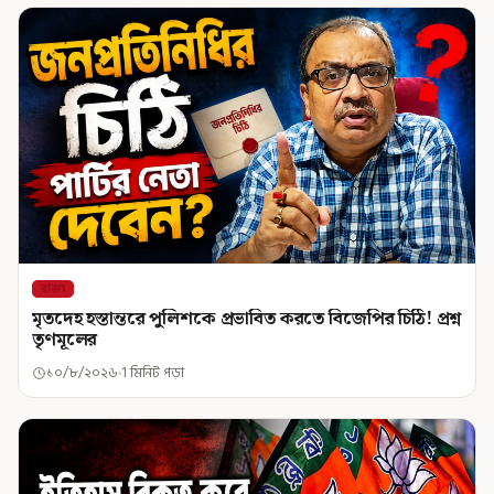
রাজ্য
মৃতদেহ হস্তান্তরে পুলিশকে প্রভাবিত করতে বিজেপির চিঠি! প্রশ্ন
তৃণমূলের
১০/৮/২০২৬
1 মিনিট পড়া