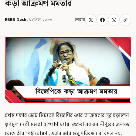
কড়া আক্রমণ মমতার
EBBS Desk
২৪ এপ্রিল, ২০২৬
শেয়ার
প্রথম দফার ভোট মিটতেই বিজেপির ওপর আক্রমণের সুর চড়ালেন
তৃণমূল নেত্রী মমতা বন্দ্যোপাধ্যায়। শুক্রবারের ভবানীপুরের জনসভা
থেকে তাঁর স্পষ্ট ঘোষণা, এবার আর শুধু পরিবর্তন বা বদল নয়,