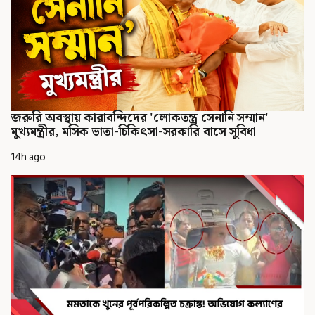
জরুরি অবস্থায় কারাবন্দিদের 'লোকতন্ত্র সেনানি সম্মান'
মুখ্যমন্ত্রীর, মসিক ভাতা-চিকিৎসা-সরকারি বাসে সুবিধা
14h ago