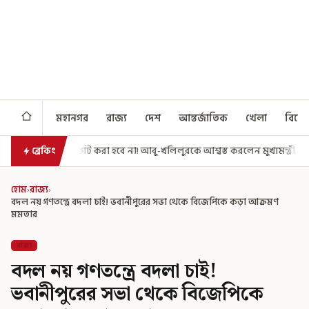
মহানগর
রাজ্য
দেশ
আন্তর্জাতিক
খেলা
বিনো
রা হবে না! আবু-খলিলুরকে আশ্বস্ত করলেন মুখ্যমন্ত্রী
এগিয়ে গেল আরও একধাপ,
ব্রেকিং
হোম
›
রাজ্য
›
বদল নয় গণতন্ত্রে বদলা চাই! ভবানীপুরের সভা থেকে বিজেপিকে কড়া আক্রমণ
মমতার
রাজ্য
বদল নয় গণতন্ত্রে বদলা চাই!
ভবানীপুরের সভা থেকে বিজেপিকে