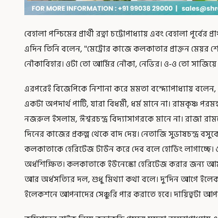
বেহালা পশ্চিমের প্রার্থী রত্না চট্টোপাধ্যায় এবং বেহালা পূর্বের প
এদিন তিনি বলেন, ''মেট্রোর কাজে কলকাতার প্রাক্তন মেয়র 
নৌকাবিহার। ওটা তো আর্মির নৌকা, নেভির। ও-ও তো সাজিয়ে 
এরপরেই বিজেপিকে নিশানা করে মমতা বন্দ্যোপাধ্যায় বলেন, “
একটা অপদার্থ পার্টি, যারা বিধর্মী, ধর্ম মানে না। রামকৃষ্ণ পরমহ
নজরুল ইসলাম, ঈশ্বরচন্দ্র বিদ্যাসাগরকে মানে না। রাজা রামম
দিনের কাজের প্রকল্প থেকে বাদ দেয়। নেতাজি সুভাষচন্দ্র বসুক
কলকাতাকে হেরিটেজ টাউন করে দেব বলে হোর্ডিং লাগাচ্ছে।
অর্ধশিক্ষিত। কলকাতাকে ইউনেস্কো হেরিটেজ করার জন্য 
আর অর্ধসত্যির দল, শুধু মিথ্যা কথা বলে। দু’দিন আগে ইলে
ইলেকশনে আপনাদের সেঞ্চুরি পার করাতে হবে। দায়িত্বটা আপ