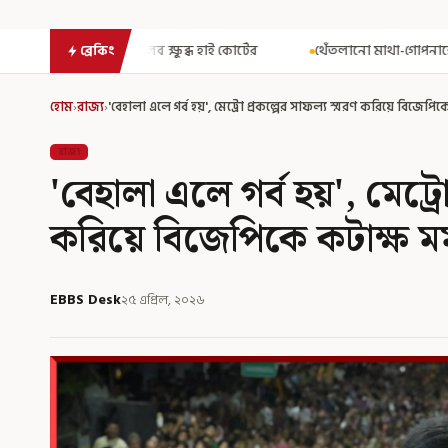
ব্ধ হাই কোর্টের
থেঁতলানো মাথা-গোপনাঙ্গে রড! বিজেপিশাসিত অসমে না
ব্রেকিং
হোম
›
রাজ্য
›
'বেহালা এলে গর্ব হয়', মেট্রো প্রকল্পের সাফল্য স্মরণ করিয়ে বিজে
রাজ্য
'বেহালা এলে গর্ব হয়', মেট্রো
করিয়ে বিজেপিকে কটাক্ষ 
EBBS Desk
২৫ এপ্রিল, ২০২৬