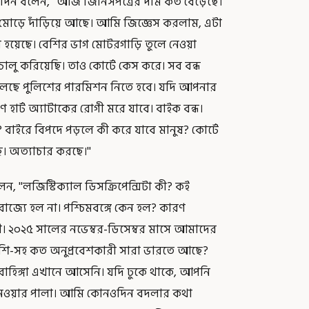
 এদিন বলেন, “আজ জিনিসপত্রের দাম কত বেড়েছে।
ে মোড়ে দাঁড়িয়ে আছে। আমি জিজ্ঞেস করলাম, এটা
 হয়েছে। বেশির ভাগ মোটরগাড়ি তুলে নেওয়া
লু করিয়েছি। তাও কোর্টে কেস করে। সব বন্ধ
 বলছে পুলিশের পারমিশন নিতে হবে। যদি আপনার
 হার্ট অ্যাটাকের রোগী মরে যাবে। বাইক বন্ধ।
 বাইরে বিপদে পড়লে কী করে যাবে মানুষ? কোর্টে
 অত্যাচার করছে।''
 ''লজিস্টিক্যাল ডিসক্রিপেন্সিটা কী? কই
রাজ্যে হল না। পশ্চিমবঙ্গে কেন হল? কারণ
ী। ২০২৫ সালের নভেম্বর-ডিসেম্বর মাসে আমাদের
াদেশি-সহ কত অনুপ্রবেশকারী সারা ভারতে আছে?
ও রোহিঙ্গা এখানে আসেনি। যদি ঢুকে থাকে, আপনি
া নেওয়ার পালা। আমি কোনওদিন বদলার কথা