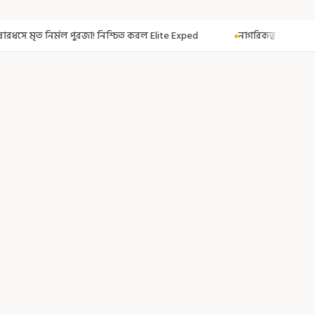
্চিত করল Elite Exped
নাগরিকত্ব দিতেই CAA! ৩০০ মতুয়াকে নাগরিকত্বের সার্ট