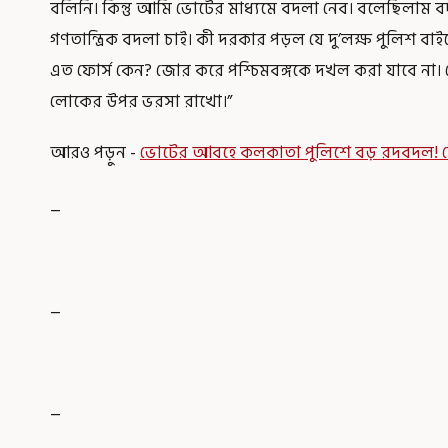
বলিনি। কিন্তু আমি ভোটের মাধ্যমে বদলা নেব। বলেছিলাম
গণতান্ত্রিক বদলা চাই। কী দরকার পড়ল যে দু’লক্ষ পুলিশ ব
এত ফোর্স কেন? জোর করে পশ্চিমবঙ্গকে দখল করা যাবে না
লোকের উপর ভরসা রাখো।”
আরও পড়ুন -
ভোটের আবহে কলকাতা পুলিশে বড় রদবদল! ফ
_
_
_