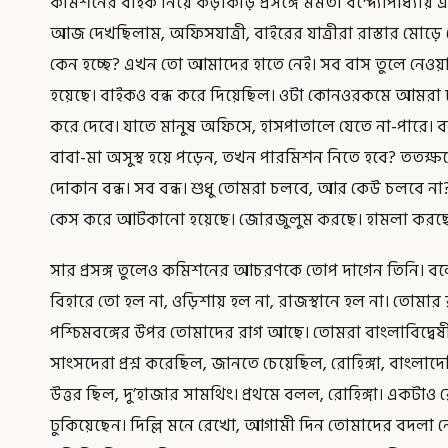
কমিশনের বাইক নিয়ে কড়াকড়ি প্রসঙ্গে মমতা বন্দ্যোপাধ্যায়
আজ দেখছিলাম, অফিসযাত্রী, বাইরের যাত্রীরা রাস্তার মোড়
কেন হচ্ছে? এখন তো আমাদের হাতে নেই। সব বাস তুলে নেওয়া
হয়েছে। বাইকও বন্ধ করে দিয়েছিল। ওটা কোনওরকমে আমরা চা
করে দেবে। যাতে মানুষ অফিসে, হাসপাতালে যেতে না-পারে।
বাবা-মা অসুস্থ হয়ে পড়েন, তখন পারমিশন নিতে হবে? ততক্ষণে
দোকান বন্ধ। সব বন্ধ। শুধু তোমরা চলবে, আর কেউ চলবে না?
কেস করে আটকানো হয়েছে। জোরজুলুম করছে। হামলা করছে।
সার প্রসঙ্গ তুলেও কমিশনের আচরণকে তোপ দাগেন তিনি। বলেন,
বিহারে তো হল না, ওড়িশায় হল না, রাজস্থানে হল না। তোমার 
পশ্চিমবঙ্গের উপর তোমাদের রাগ আছে। তোমরা বাংলাবিদ্বেষ
সাংসদেরা প্রশ্ন করেছিল, জানতে চেয়েছিল, রোহিঙ্গা, বাংল
উত্তর ছিল, দু’হাজার সামথিং। প্রথমে বলল, রোহিঙ্গা। একটা
ঢুকিয়েছেন। দিল্লি মনে রেখো, আগামী দিন তোমাদের বদল