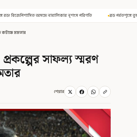
বালিকার নৃশংস পরিণতি
ব্রড পর্বতশৃঙ্গে তুষারধসে মৃত নির্মল পুরজা! নিশ
পিকে কটাক্ষ মমতার
 প্রকল্পের সাফল্য স্মরণ
মমতার
শেয়ার