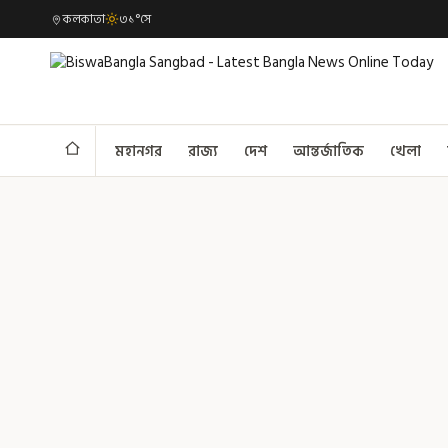
কলকাতা
৩১°সে
মহানগর
রাজ্য
দেশ
আন্তর্জাতিক
খেলা