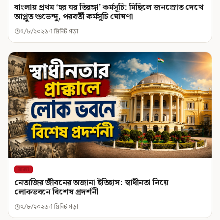
বাংলায় প্রথম ‘হর ঘর তিরঙ্গা’ কর্মসূচি: মিছিলে জনস্রোত দেখে
আপ্লুত শুভেন্দু, পরবর্তী কর্মসূচি ঘোষণা
৭/৮/২০২৬
1 মিনিট পড়া
রাজ্য
নেতাজির জীবনের অজানা ইতিহাস: স্বাধীনতা নিয়ে
লোকভবনে বিশেষ প্রদর্শনী
৭/৮/২০২৬
1 মিনিট পড়া