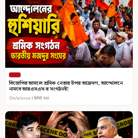
রাজ্য
বিজেপির আমলে শ্রমিক নেতার উপর আক্রমণ, আন্দোলনে
নামবে আরএসএস-র সংগঠনই!
৭/৮/২০২৬
1 মিনিট পড়া