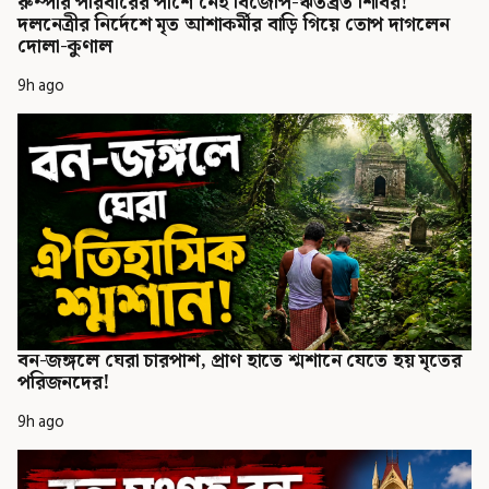
রুম্পার পরিবারের পাশে নেই বিজেপি-ঋতব্রত শিবির!
দলনেত্রীর নির্দেশে মৃত আশাকর্মীর বাড়ি গিয়ে তোপ দাগলেন
দোলা-কুণাল
9h ago
বন-জঙ্গলে ঘেরা চারপাশ, প্রাণ হাতে শ্মশানে যেতে হয় মৃতের
পরিজনদের!
9h ago