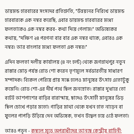
ডায়মন্ড হারবারের সংসদের প্রতিশ্রুতি, "উন্নয়নের নিরিখে ডায়মন্ড
হারবারকে এক নম্বর করেছি, এবার ডায়মন্ড হারবারের মধ্যে
ফলতাকেও এক নম্বর করব- কথা দিয়ে গেলাম।" অভিষেকের
কথায়, "দক্ষিণ ২৪ পরগনা বার বার এক নম্বর থাকে, এবারও এক
নম্বর। আর বাংলার মধ্যে ফলতা এক নম্বর।"
এদিন ফলতা দলীয় কার্যালয় (৪ নং হল্ট) থেকে জগন্নাথপুর নতুন
রাস্তার মোড় পর্যন্ত রোড শো করেন তৃণমূলে সর্বভারতীয় সাধারণ
সম্পাদক। বিকেল পেরিয়ে প্রায় সন্ধে হলেও মানুষের উৎসাহ এতোটুকু
কমেনি। রোড শো-এর দীর্ঘ পথে ছিল জনস্রোত। রাস্তার দু'ধারে তো
বটেই আশপাশের বাড়ির বারান্দায়, ছাদেও উৎসাহী মানুষের ভিড়
ছিল চোখে পড়ার মতো। গাড়ির মাথা থেকে যখন হাত নাড়েন বা
ফুলের পাপড়ি উড়িয়ে দেন অভিষেক, তখন উদ্বেল হয়ে ওঠে ফলতা।
আরও পড়ুন -
কম্বলে মুড়ে অপরাধীদের আনছে কেন্দ্রীয় বাহিনী: