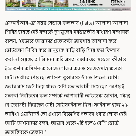
এসআইআর-এর সময় যেভাবে ফলতায় (Falta) আলাদা আলাদা
শিবির হয়েছে সেই সম্পর্কে তৃণমূলের সর্বভারতীয় সাধারণ সম্পাদক
বলেন, "যেভাবে আমাদের প্রত্যেকটা জায়গায় আলাদা করে
ভোটরক্ষা শিবির করে মানুষকে বাড়ি বাড়ি গিয়ে ফর্ম ফিলাপ
করানো হয়েছে, আমি মনে করি এসআইআর-এর মডেলে কীভাবে
ইলেকশন কমিশনকে লেজে গোবরে করতে হয় একমাত্র ফলতা
সেটা দেখাতে পেরেছে। জ্ঞানেশ কুমারকে উচিত শিক্ষা, যোগ্য
জবাব যদি কেউ দিয়ে থাকে সেটা ফলতাবাসী দিয়েছে।" এরপরেই
ফলতা নির্বাচনের ফল সম্পর্কে আশাবাদী অভিষেক জানান, "কিন্তু
যে জবাবটা দিয়েছেন সেটা সেমিফাইনাল ছিল। ফাইনাল হচ্ছে ২৯
তারিখ। এমনিতেই তো এখানে বিজেপির পতাকা ধরার লোক নেই।
আমি আপনাদের বলব, আমার থেকে ১টি হলেও বেশি ভোটে
জাহাঙ্গিরকে জেতান।"