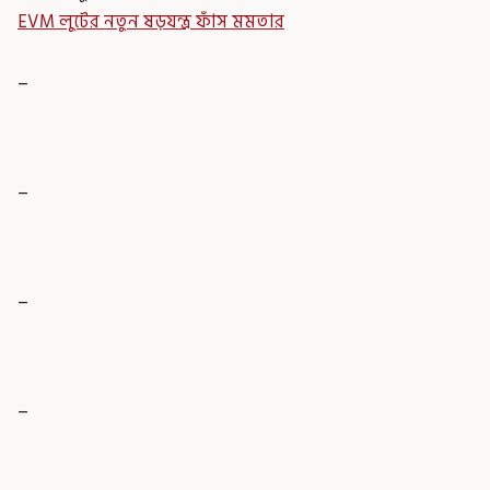
EVM লুটের নতুন ষড়যন্ত্র ফাঁস মমতার
_
_
_
_