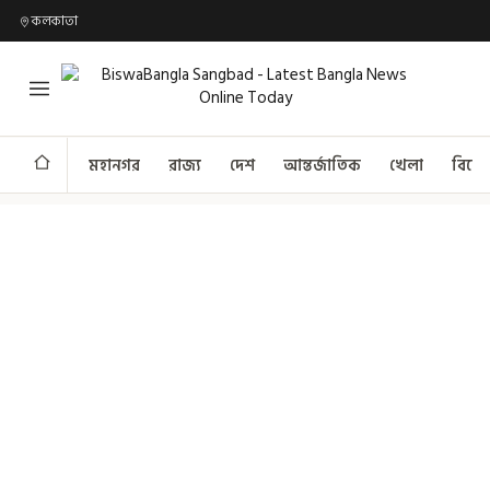
কলকাতা
মহানগর
রাজ্য
দেশ
আন্তর্জাতিক
খেলা
বিনো