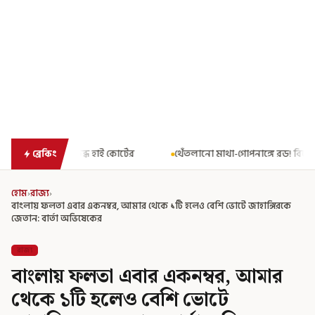
র্টের
থেঁতলানো মাথা-গোপনাঙ্গে রড! বিজেপিশাসিত অসমে নাবালিকার ন
ব্রেকিং
হোম
›
রাজ্য
›
বাংলায় ফলতা এবার একনম্বর, আমার থেকে ১টি হলেও বেশি ভোটে জাহাঙ্গিরকে
জেতান: বার্তা অভিষেকের
রাজ্য
বাংলায় ফলতা এবার একনম্বর, আমার
থেকে ১টি হলেও বেশি ভোটে