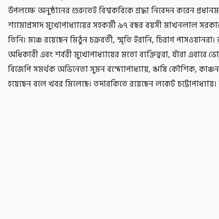
উপলক্ষে অনুষ্ঠানের শুরুতেই বিশ্বকবিকে শ্রদ্ধা নিবেদন করেন প্রধানমন
শ্যামাপ্রসাদ মুখোপাধ্যায়ের সহকর্মী ৯৭ বছর বয়সী মাখনলাল সরকার
তিনি। মঞ্চে রয়েছেন মিঠুন চক্রবর্তী, স্মৃতি ইরানি, চিরাগ পাসওয়ানরা।
অধিকারী এবং শর্বরী মুখোপাধ্যায়ের মতো ব্যক্তিত্বরা, যাঁরা এবারে
বিজেপি সমর্থক অভিনেতা সুমন বন্দ্যোপাধ্যায়, ঋষি কৌশিক, কাঞ্চনা ম
হয়েছেন বলে খবর মিলেছে। তদারকিতে রয়েছেন লকেট চট্টোপাধ্যায়