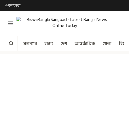
কলকাতা
মহানগর
রাজ্য
দেশ
আন্তর্জাতিক
খেলা
বিনো