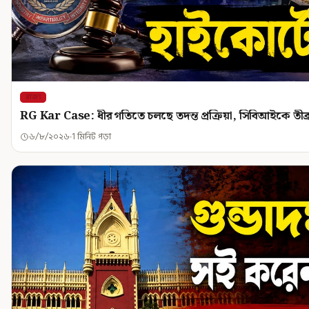
রাজ্য
RG Kar Case: ধীর গতিতে চলছে তদন্ত প্রক্রিয়া, সিবিআইকে তীব্র
৬/৮/২০২৬
1 মিনিট পড়া