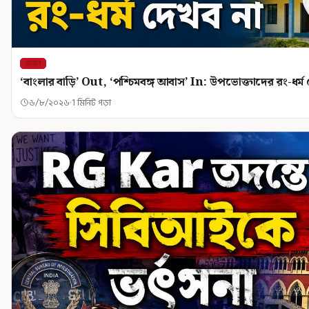
রাজ্য
‘বাংলার বাড়ি’ Out, ‘পশ্চিমবঙ্গ আবাস’ In: উপভোক্তাদের রং-ধর্ম দেখ
৬/৮/২০২৬
1 মিনিট পড়া