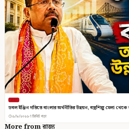
রাজ্য
ডবল ইঞ্জিন গতিতে বাংলার অর্থনীতির উন্নয়ন, বস্ত্রশিল্প মেলা থেকে বড় ব
৬/৮/২০২৬
1 মিনিট পড়া
More from রাজ্য