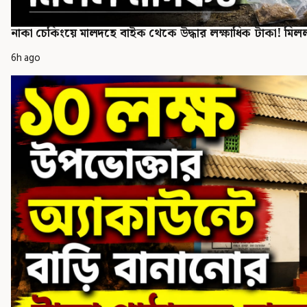
নাকা চেকিংয়ে মালদহে বাইক থেকে উদ্ধার লক্ষাধিক টাকা! মি
6h ago