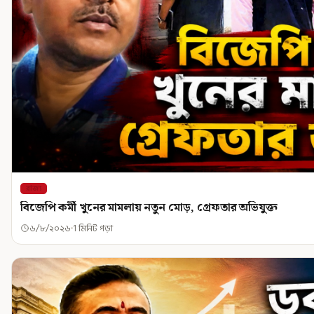
রাজ্য
বিজেপি কর্মী খুনের মামলায় নতুন মোড়, গ্রেফতার অভিযুক্ত
৬/৮/২০২৬
1 মিনিট পড়া