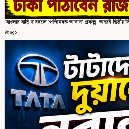
'বাংলার বাড়ি'র বদলে 'পশ্চিমবঙ্গ আবাস' প্রকল্প, আজই দ্বিতীয় ক
9h ago