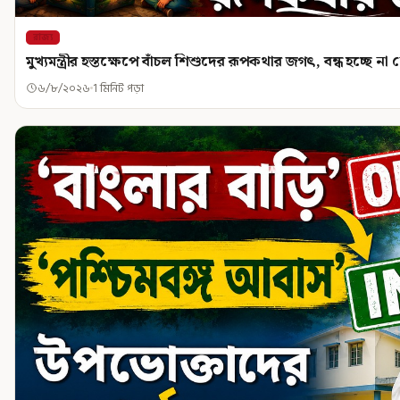
রাজ্য
মুখ্যমন্ত্রীর হস্তক্ষেপে বাঁচল শিশুদের রূপকথার জগৎ, বন্ধ হচ্ছে না 
৬/৮/২০২৬
1 মিনিট পড়া