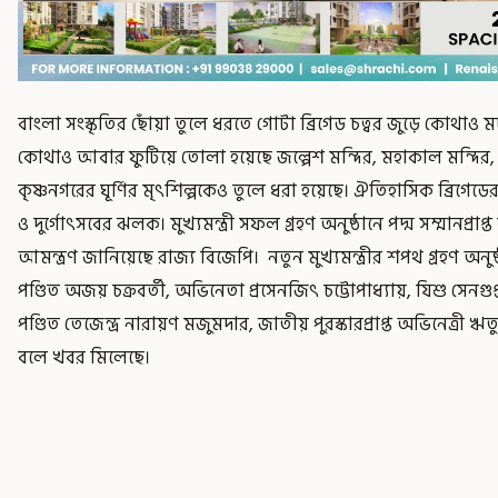
বাংলা সংস্কৃতির ছোঁয়া তুলে ধরতে গোটা ব্রিগেড চত্বর জুড়ে কো
কোথাও আবার ফুটিয়ে তোলা হয়েছে জল্পেশ মন্দির, মহাকাল মন্দির,
কৃষ্ণনগরের ঘূর্ণির মৃৎশিল্পকেও তুলে ধরা হয়েছে। ঐতিহাসিক ব্রিগেডের
ও দুর্গোৎসবের ঝলক। মুখ্যমন্ত্রী সফল গ্রহণ অনুষ্ঠানে পদ্ম সম্মানপ্রাপ
আমন্ত্রণ জানিয়েছে রাজ্য বিজেপি। নতুন মুখ্যমন্ত্রীর শপথ গ্রহণ অনুষ
পণ্ডিত অজয় চক্রবর্তী, অভিনেতা প্রসেনজিৎ চট্টোপাধ্যায়, যিশু সেনগু
পণ্ডিত তেজেন্দ্র নারায়ণ মজুমদার, জাতীয় পুরস্কারপ্রাপ্ত অভিনেত্রী 
বলে খবর মিলেছে।