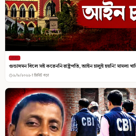
রাজ্য
গুন্ডাদমন বিলে সই করেননি রাষ্ট্রপতি, আইন চালুই হয়নি! মামলা খ
৬/৮/২০২৬
1 মিনিট পড়া