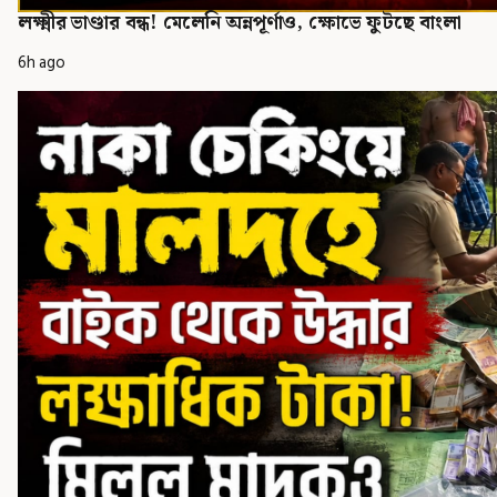
লক্ষ্মীর ভাণ্ডার বন্ধ! মেলেনি অন্নপূর্ণাও, ক্ষোভে ফুটছে বাংলা
6h ago