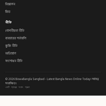
বিজ্ঞাপন
ফিড
নীতি
গোপনীয়তা নীতি
ব্যবহারের শর্তাবলি
কুকি নীতি
অভিযোগ
সংশোধন নীতি
© 2026 BiswaBangla Sangbad - Latest Bangla News Online Today। সর্বস্বত্ব
সংরক্ষিত।
একটি স্বতন্ত্র সংবাদ প্রকল্প