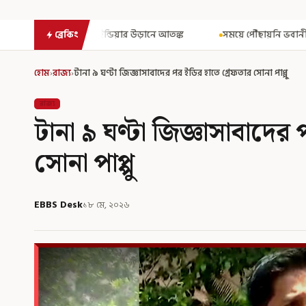
়ার উড়ানে আতঙ্ক
সময়ে পৌঁছায়নি ভবানীপুর ভোট-মামলার নথি! রেজিস্ট্রার
ব্রেকিং
হোম
›
রাজ্য
›
টানা ৯ ঘণ্টা জিজ্ঞাসাবাদের পর ইডির হাতে গ্রেফতার সোনা পাপ্পু
রাজ্য
টানা ৯ ঘণ্টা জিজ্ঞাসাবাদের
সোনা পাপ্পু
EBBS Desk
১৮ মে, ২০২৬