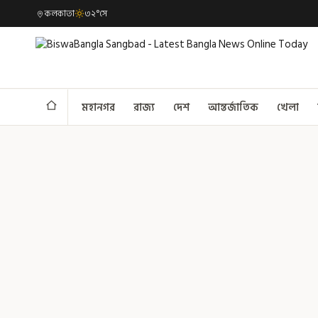
কলকাতা
৩২°সে
মহানগর
রাজ্য
দেশ
আন্তর্জাতিক
খেলা