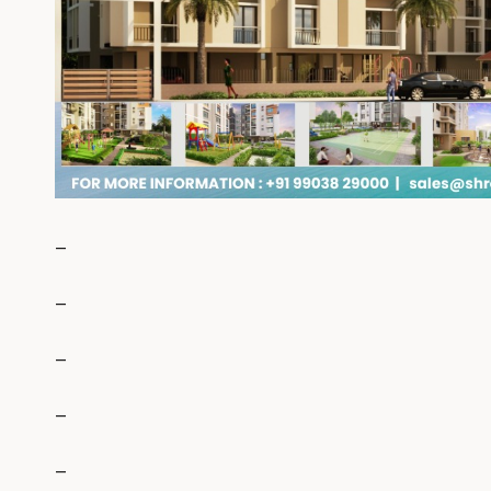
_
_
_
_
_