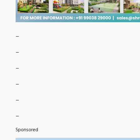
_
_
_
_
_
_
Sponsored