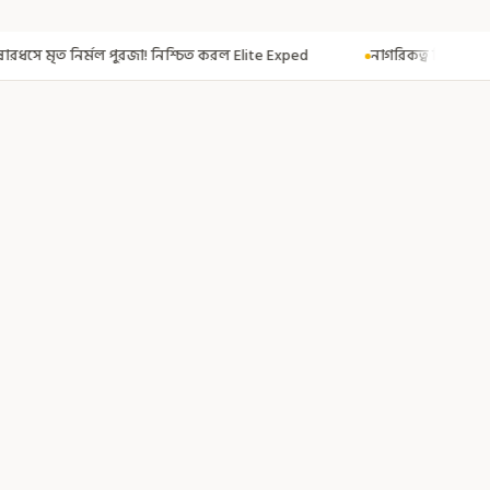
া! নিশ্চিত করল Elite Exped
নাগরিকত্ব দিতেই CAA! ৩০০ মতুয়াকে নাগরিকত্বের 