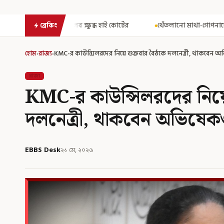
 ক্ষুব্ধ হাই কোর্টের
থেঁতলানো মাথা-গোপনাঙ্গে রড! বিজেপিশাসিত অস
ব্রেকিং
হোম
›
রাজ্য
›
KMC-র কাউন্সিলরদের নিয়ে শুক্রবার বৈঠকে দলনেত্রী, থাকবেন 
রাজ্য
KMC-র কাউন্সিলরদের নিয়ে
দলনেত্রী, থাকবেন অভিষে
EBBS Desk
২১ মে, ২০২৬