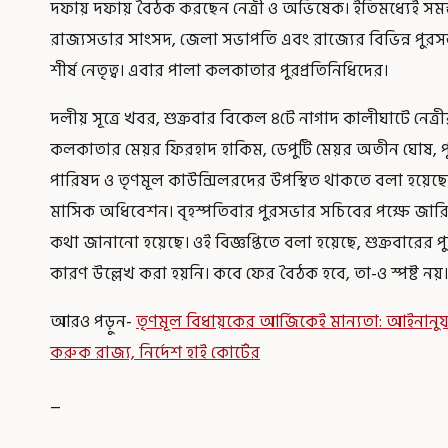
দফায় দফায় বৈঠক করছেন নেত্রী ও অভিষেক। ইতিমধ্যেই সম
রাজ্যসভার সাংসদ, জেলা সভাপতি এবং রাজ্যের বিভিন্ন পুরস
শীর্ষ নেতৃত্ব। এবার পালা কলকাতার পুরপ্রতিনিধিদের।
দলীয় সূত্রে খবর, শুক্রবার বিকেল ৪টে নাগাদ কালীঘাটে নেত্
কলকাতার মেয়র ফিরহাদ হাকিম, ডেপুটি মেয়র অতীন ঘোষ, পু
পারিষদ ও তৃণমূল কাউন্সিলরদের উপস্থিত থাকতে বলা হয়েছ
মাসিক অধিবেশন। বৃহস্পতিবার পুরসভার সচিবের পক্ষে জার
কথা জানানো হয়েছে। ওই বিজ্ঞপ্তিতে বলা হয়েছে, শুক্রবারের 
কারণ উল্লেখ করা হয়নি। কবে ফের বৈঠক হবে, তা-ও স্পষ্ট নয়।
আরও পড়ুন-
তৃণমূল বিধায়কের আর্জিকেই মান্যতা: আইনানুযায়
করুক রাজ্য, নির্দেশ হাই কোর্টের
_