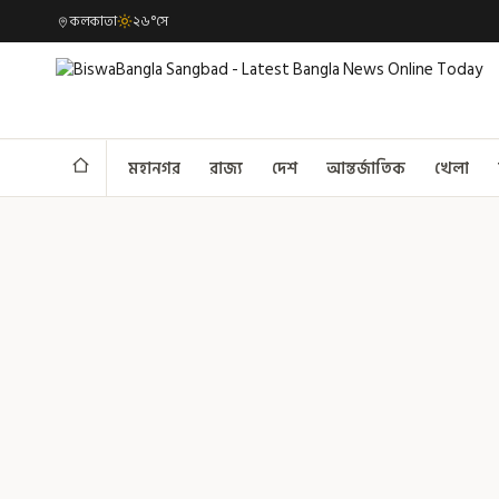
কলকাতা
২৬°সে
মহানগর
রাজ্য
দেশ
আন্তর্জাতিক
খেলা