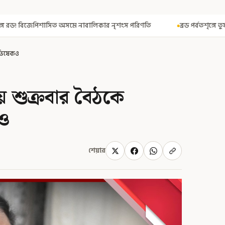
মে নাবালিকার নৃশংস পরিণতি
ব্রড পর্বতশৃঙ্গে তুষারধসে মৃত নির্মল পুরজ
অভিষেকও
 শুক্রবার বৈঠকে
কও
শেয়ার