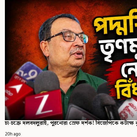
চা-চক্রে দলবদলুরাই, পুরনোরা স্রেফ দর্শক! বিজেপিকে কটাক্ষ
20h ago