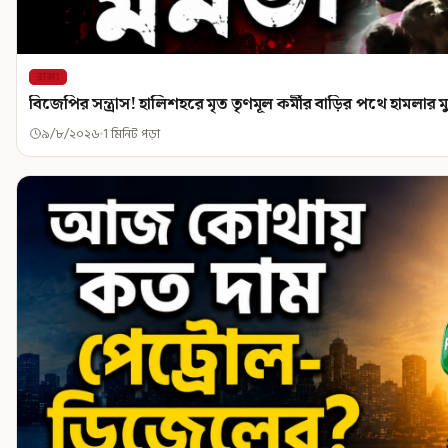
রাজ্য
বিজেপির সন্ত্রাস! হালিশহরে মৃত তৃণমূল কর্মীর বাড়ির পথে হামলার ম
৯/৮/২০২৬
1 মিনিট পড়া