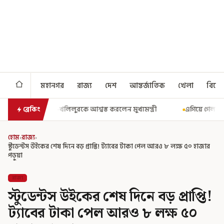
মহানগর
রাজ্য
দেশ
আন্তর্জাতিক
খেলা
বিনো
ন্ত্রী
এগিয়ে গেল আরও একধাপ, সপ্তম পে কমিশন গঠনের একাধিক শর্ত ঘোষণ
ব্রেকিং
হোম
›
রাজ্য
›
স্টুডেন্টস উইকের শেষ দিনে বড় প্রাপ্তি! ট্যাবের টাকা পেল আরও ৮ লক্ষ ৫০ হাজার
পড়ুয়া
রাজ্য
স্টুডেন্টস উইকের শেষ দিনে বড় প্রাপ্তি!
ট্যাবের টাকা পেল আরও ৮ লক্ষ ৫০