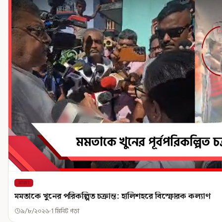
রাজ্য
মমতাকে খুনের পরিকল্পিত চক্রান্ত: হালিশহরে বিস্ফোরক কল্যাণ
৯/৮/২০২৬
1 মিনিট পড়া