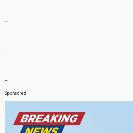
_
_
_
Sponsored