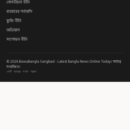
গোপনীয়তা নীতি
ব্যবহারের শর্তাবলি
কুকি নীতি
অভিযোগ
সংশোধন নীতি
© 2026 BiswaBangla Sangbad - Latest Bangla News Online Today। সর্বস্বত্ব
সংরক্ষিত।
একটি স্বতন্ত্র সংবাদ প্রকল্প