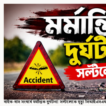
বাইক-বাস সংঘর্ষে মর্মান্তিক দুর্ঘটনা! সল্টলেকে মৃত্যু সিআইএস