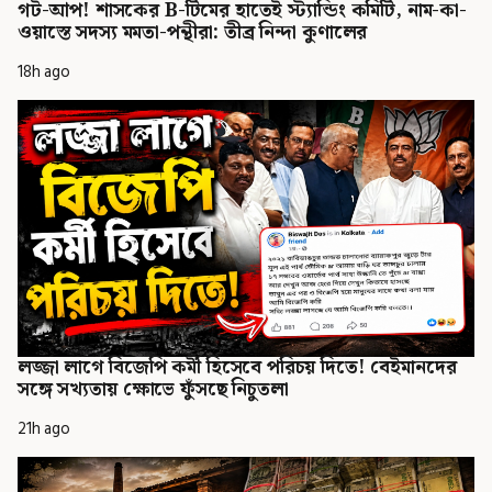
গট-আপ! শাসকের B-টিমের হাতেই স্ট্যান্ডিং কমিটি, নাম-কা-
ওয়াস্তে সদস্য মমতা-পন্থীরা: তীব্র নিন্দা কুণালের
18h ago
লজ্জা লাগে বিজেপি কর্মী হিসেবে পরিচয় দিতে! বেইমানদের
সঙ্গে সখ্যতায় ক্ষোভে ফুঁসছে নিচুতলা
21h ago