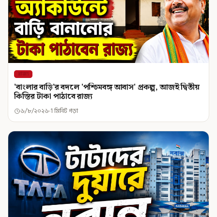
রাজ্য
'বাংলার বাড়ি'র বদলে 'পশ্চিমবঙ্গ আবাস' প্রকল্প, আজই দ্বিতীয়
কিস্তির টাকা পাঠাবে রাজ্য
৬/৮/২০২৬
1 মিনিট পড়া