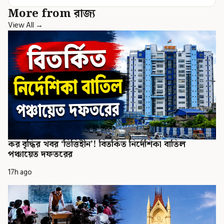
More from রাজ্য
View All →
কর বৃদ্ধির খবর ‘ভিত্তিহীন’! বিতর্কিত নির্দেশিকা বাতিল
পঞ্চায়েত দফতরের
17h ago