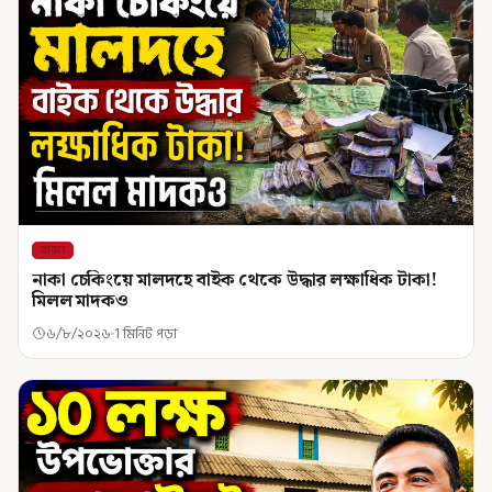
রাজ্য
নাকা চেকিংয়ে মালদহে বাইক থেকে উদ্ধার লক্ষাধিক টাকা!
মিলল মাদকও
৬/৮/২০২৬
1 মিনিট পড়া