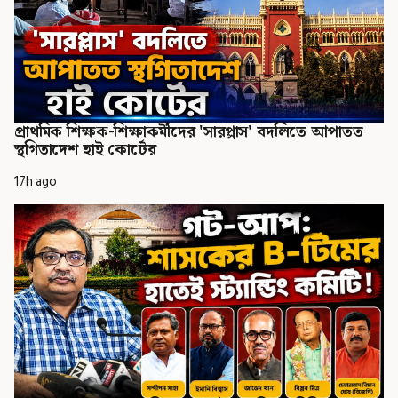
প্রাথমিক শিক্ষক-শিক্ষাকর্মীদের 'সারপ্লাস' বদলিতে আপাতত
স্থগিতাদেশ হাই কোর্টের
17h ago