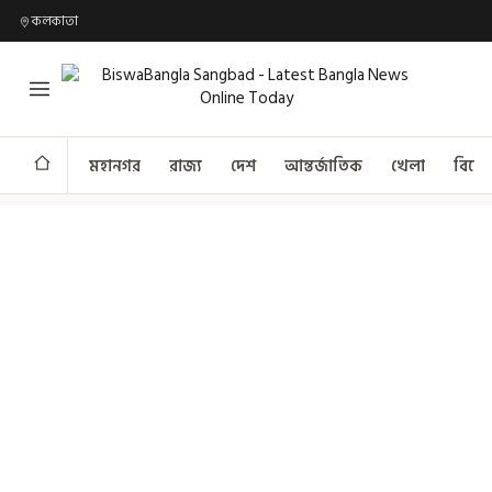
কলকাতা
মহানগর
রাজ্য
দেশ
আন্তর্জাতিক
খেলা
বিনো