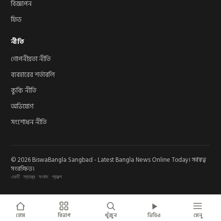
বিজ্ঞাপন
ফিড
নীতি
গোপনীয়তা নীতি
ব্যবহারের শর্তাবলি
কুকি নীতি
অভিযোগ
সংশোধন নীতি
© 2026 BiswaBangla Sangbad - Latest Bangla News Online Today। সর্বস্বত্ব
সংরক্ষিত।
একটি স্বতন্ত্র সংবাদ প্রকল্প
হোম
বিভাগ
খুঁজুন
ভিডিও
মেনু