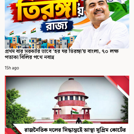
প্রথম বার সরকারি ভাবে ‘হর ঘর তিরঙ্গা’য় বাংলা, ৭০ লক্ষ
পতাকা বিলির পথে নবান্ন
15h ago