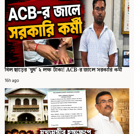
বিল ছাড়ের 'ঘুষ' ২ লক্ষ টাকা! ACB-র জালে সরকারি কর্মী
16h ago