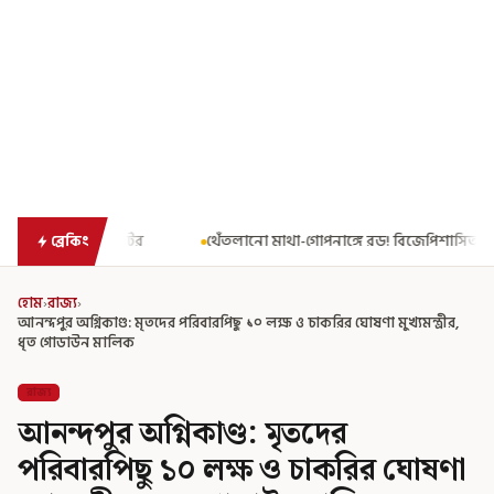
থেঁতলানো মাথা-গোপনাঙ্গে রড! বিজেপিশাসিত অসমে নাবালিকার নৃশংস পরিণ
ব্রেকিং
হোম
›
রাজ্য
›
আনন্দপুর অগ্নিকাণ্ড: মৃতদের পরিবারপিছু ১০ লক্ষ ও চাকরির ঘোষণা মুখ্যমন্ত্রীর,
ধৃত গোডাউন মালিক
রাজ্য
আনন্দপুর অগ্নিকাণ্ড: মৃতদের
পরিবারপিছু ১০ লক্ষ ও চাকরির ঘোষণা