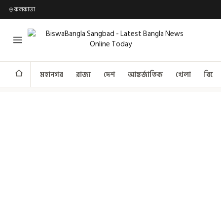
কলকাতা
মহানগর
রাজ্য
দেশ
আন্তর্জাতিক
খেলা
বিনো