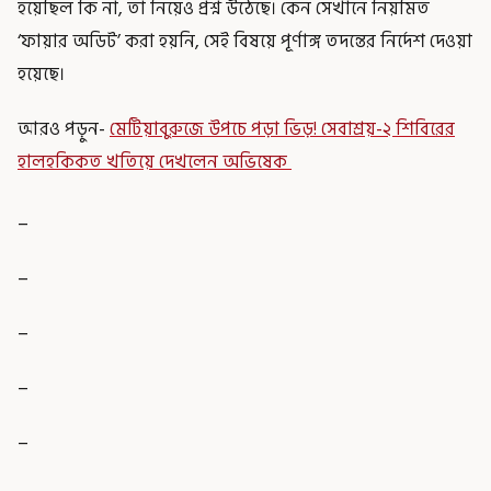
হয়েছিল কি না, তা নিয়েও প্রশ্ন উঠেছে। কেন সেখানে নিয়মিত
‘ফায়ার অডিট’ করা হয়নি, সেই বিষয়ে পূর্ণাঙ্গ তদন্তের নির্দেশ দেওয়া
হয়েছে।
আরও পড়ুন-
মেটিয়াবুরুজে উপচে পড়া ভিড়! সেবাশ্রয়-২ শিবিরের
হালহকিকত খতিয়ে দেখলেন অভিষেক
_
_
_
_
_
_