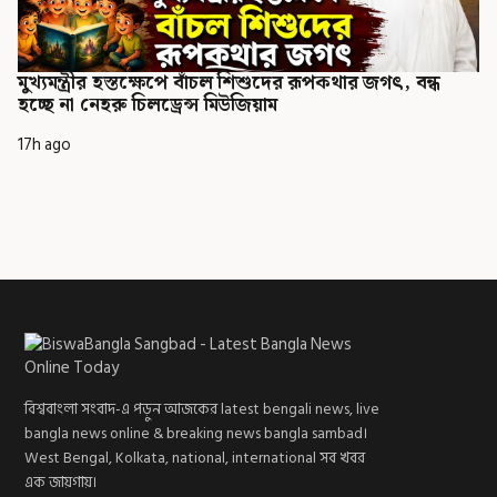
মুখ্যমন্ত্রীর হস্তক্ষেপে বাঁচল শিশুদের রূপকথার জগৎ, বন্ধ
হচ্ছে না নেহরু চিলড্রেন্স মিউজিয়াম
17h ago
বিশ্ববাংলা সংবাদ-এ পড়ুন আজকের latest bengali news, live
bangla news online & breaking news bangla sambad।
West Bengal, Kolkata, national, international সব খবর
এক জায়গায়।