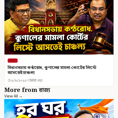
রাজ্য
বিধানসভায় কণ্ঠরোধ, কুণালের মামলা কোর্টের লিস্টে
আসতেই চাঞ্চল্য
৬/৮/২০২৬
1 মিনিট পড়া
More from রাজ্য
View All →