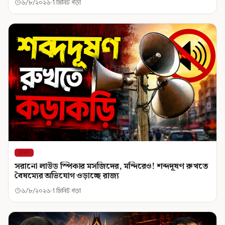
৬/৮/২০২৬
1 মিনিট পড়া
রাজ্য
সরানো লাউড স্পিকার মসজিদের, মন্দিরেও! শব্দদূষণ রুখতে
বৈষম্যের অভিযোগ ওড়াচ্ছে রাজ্য
৬/৮/২০২৬
1 মিনিট পড়া