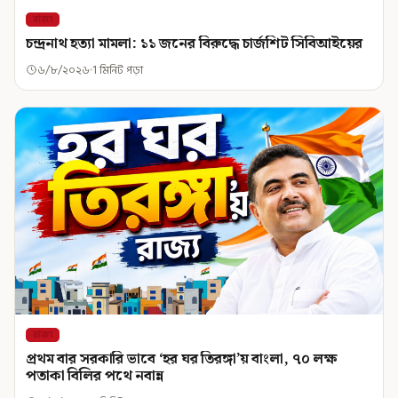
রাজ্য
চন্দ্রনাথ হত্যা মামলা: ১১ জনের বিরুদ্ধে চার্জশিট সিবিআইয়ের
৬/৮/২০২৬
1 মিনিট পড়া
রাজ্য
প্রথম বার সরকারি ভাবে ‘হর ঘর তিরঙ্গা’য় বাংলা, ৭০ লক্ষ
পতাকা বিলির পথে নবান্ন