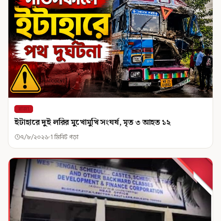
রাজ্য
ইটাহারে দুই লরির মুখোমুখি সংঘর্ষ, মৃত ৩ আহত ১২
৭/৮/২০২৬
1 মিনিট পড়া