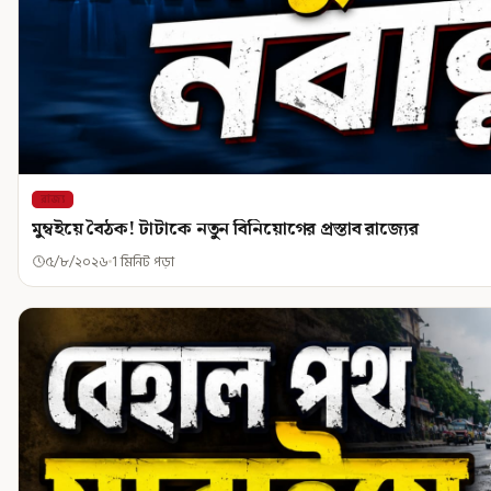
রাজ্য
মুম্বইয়ে বৈঠক! টাটাকে নতুন বিনিয়োগের প্রস্তাব রাজ্যের
৫/৮/২০২৬
1 মিনিট পড়া