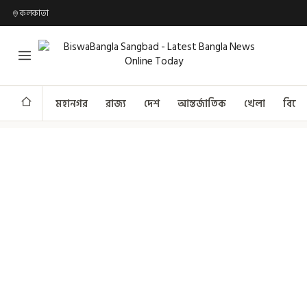
কলকাতা
মহানগর
রাজ্য
দেশ
আন্তর্জাতিক
খেলা
বিনো