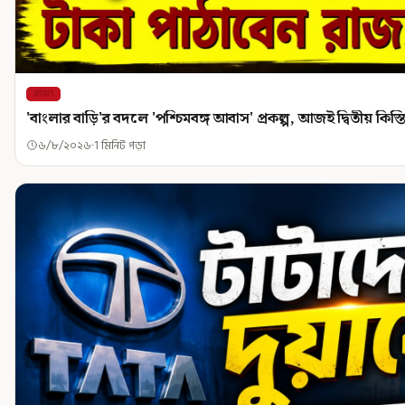
রাজ্য
'বাংলার বাড়ি'র বদলে 'পশ্চিমবঙ্গ আবাস' প্রকল্প, আজই দ্বিতীয় কিস্
৬/৮/২০২৬
1 মিনিট পড়া