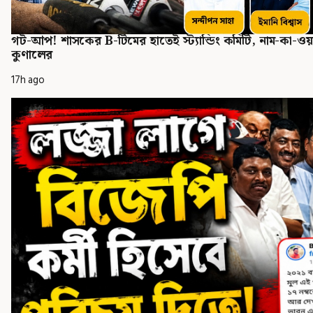
গট-আপ! শাসকের B-টিমের হাতেই স্ট্যান্ডিং কমিটি, নাম-কা-ওয়াস্তে
কুণালের
17h ago