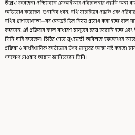
উল্লেখ করেছেন। পশ্চিমবঙ্গে এসআইআর পরিচালনার পদ্ধতি অন্য রাজ
অভিযোগ করেছেন। শুনানির ধরন, নথি যাচাইয়ের পদ্ধতি এবং পরিবার
নথির গ্রহণযোগ্যতা—সব ক্ষেত্রেই ভিন্ন নিয়ম প্রয়োগ করা হচ্ছে বলে দাব
করেছেন, এই প্রক্রিয়ার ফলে সাধারণ মানুষের চরম হয়রানি হচ্ছে এবং ই
তিনি দাবি করেছেন। চিঠির শেষে মুখ্যমন্ত্রী অবিলম্বে হস্তক্ষেপের আ
প্রক্রিয়া ও সাংবিধানিক কাঠামোর উপর মানুষের আস্থা নষ্ট করছে। মানুষে
পদক্ষেপ নেওয়ার আহ্বান জানিয়েছেন তিনি।