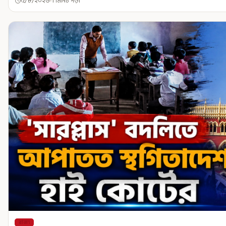
৫/৮/২০২৬
1 মিনিট পড়া
রাজ্য