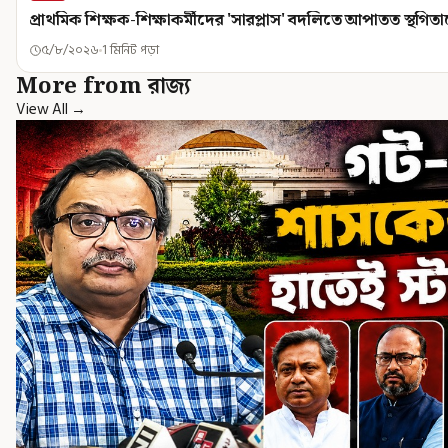
প্রাথমিক শিক্ষক-শিক্ষাকর্মীদের 'সারপ্লাস' বদলিতে আপাতত স্থগিত
৫/৮/২০২৬
1 মিনিট পড়া
More from রাজ্য
View All →