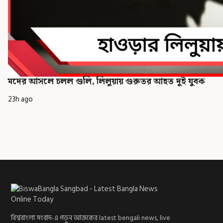
মদের আসলে চলল গুলি, লিলুয়ায় গুরুতর আহত দুই যুবক
23h ago
বিশ্ববাংলা সংবাদ-এ পড়ুন আজকের latest bengali news, live