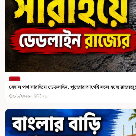
রাজ্য
বেহাল পথ সারাইয়ে ডেডলাইন, পুজোর আগেই সচল হচ্ছে রাজ্যজুড়ে
৫/৮/২০২৬
1 মিনিট পড়া