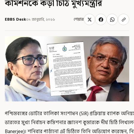
কমিশনকে কড়া চিঠি মুখ্যমন্ত্রীর
EBBS Desk
৩১ জানুয়ারি, ২০২৬
শেয়ার
পশ্চিমবঙ্গের ভোটার তালিকা সংশোধন (SIR) প্রক্রিয়ায় ব্যাপক অনি
ভারতের মুখ্য নির্বাচন কমিশনার জ্ঞানেশ কুমারকে দীর্ঘ চিঠি লিখলেন 
Banerjee)। শনিবার পাঠানো এই চিঠিতে তিনি অভিযোগ করেছেন, নি