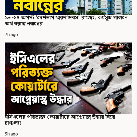
১৩-১৪ অগস্ট ‘দেশভাগ স্মরণ দিবস’ রাজ্যে, কর্মসূচি পালনে
অর্থ বরাদ্দ নবান্নের
7h ago
ইসিএলের পরিত্যক্ত কোয়ার্টারে আগ্নেয়াস্ত্র উদ্ধার ঘিরে
চাঞ্চল্য!
9h ago