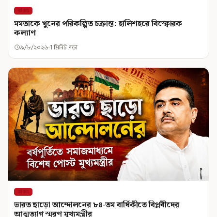
রাজ্য
মমতাকে খুনের পরিকল্পিত চক্রান্ত: হালিশহরে বিস্ফোরক
কল্যাণ
৯/৮/২০২৬
1 মিনিট পড়া
রাজ্য
ভারত ছাড়ো আন্দোলনের ৮৪-তম বার্ষিকীতে বিপ্লবীদের
আত্মত্যাগ স্মরণ মুখ্যমন্ত্রীর