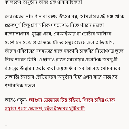
কালকের অনুষ্ঠান তারই এক ধারাবাহিকতা।
তবে কেবল নাচ-গান বা রঙের উৎসব নয়, সোমবারের এই মঞ্চ থেকে
গুরুত্বপূর্ণ কিছু প্রশাসনিক পদক্ষেপও নিতে পারেন মমতা
বন্দ্যোপাধ্যায়। সূত্রের খবর, এসআইআর বা ভোটার তালিকা
সংশোধন সংক্রান্ত আতঙ্কে যাঁদের মৃত্যু হয়েছে বলে অভিযোগ,
তাঁদের পরিবারের সদস্যদের হাতে সরকারি চাকরির নিয়োগপত্র তুলে
দিতে পারেন তিনি। এ ছাড়াও রাজ্য সরকারের একাধিক জনমুখী
প্রকল্পের উদ্বোধন করার কথা রয়েছে তাঁর। সব মিলিয়ে সোমবারের
নেতাজি ইনডোর স্টেডিয়ামের অনুষ্ঠান ঘিরে এখন সাজ সাজ রব
প্রশাসনিক মহলে।
আরও পড়ুন-
আগুনে মেজাজে টিম ইন্ডিয়া, পিচের চরিত্র থেকে
সম্ভাব্য প্রথম একাদশ, রইল ইডেনের খুঁটিনাটি
_