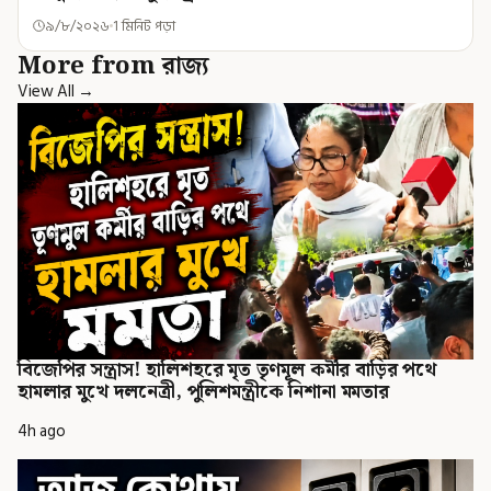
৯/৮/২০২৬
1 মিনিট পড়া
More from রাজ্য
View All →
বিজেপির সন্ত্রাস! হালিশহরে মৃত তৃণমূল কর্মীর বাড়ির পথে
হামলার মুখে দলনেত্রী, পুলিশমন্ত্রীকে নিশানা মমতার
4h ago