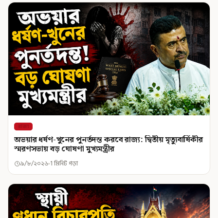
রাজ্য
অভয়ার ধর্ষণ-খুনের পুনর্তদন্ত করবে রাজ্য: দ্বিতীয় মৃত্যুবার্ষিকীর
স্মরণসভায় বড় ঘোষণা মুখ্যমন্ত্রীর
৯/৮/২০২৬
1 মিনিট পড়া