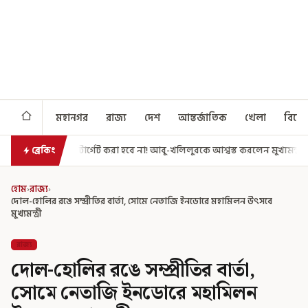
মহানগর
রাজ্য
দেশ
আন্তর্জাতিক
খেলা
বিনো
রা হবে না! আবু-খলিলুরকে আশ্বস্ত করলেন মুখ্যমন্ত্রী
এগিয়ে গেল আরও একধাপ,
ব্রেকিং
হোম
›
রাজ্য
›
দোল-হোলির রঙে সম্প্রীতির বার্তা, সোমে নেতাজি ইনডোরে মহামিলন উৎসবে
মুখ্যমন্ত্রী
রাজ্য
দোল-হোলির রঙে সম্প্রীতির বার্তা,
সোমে নেতাজি ইনডোরে মহামিলন