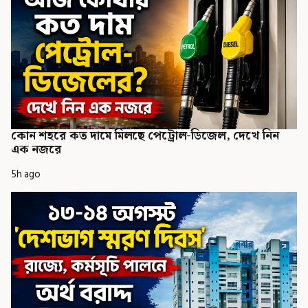
কোন শহরে কত দামে মিলছে পেট্রোল-ডিজেল, দেখে নিন
এক নজরে
5h ago