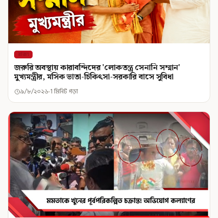
রাজ্য
জরুরি অবস্থায় কারাবন্দিদের 'লোকতন্ত্র সেনানি সম্মান'
মুখ্যমন্ত্রীর, মসিক ভাতা-চিকিৎসা-সরকারি বাসে সুবিধা
৯/৮/২০২৬
1 মিনিট পড়া