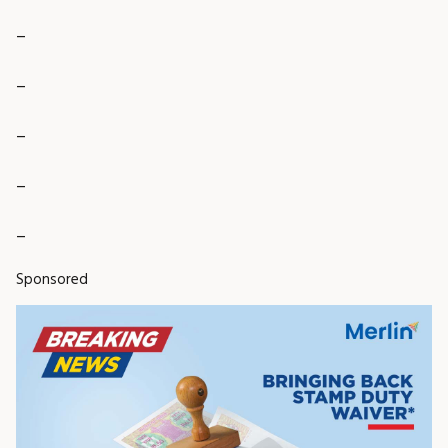
_
_
_
_
_
Sponsored