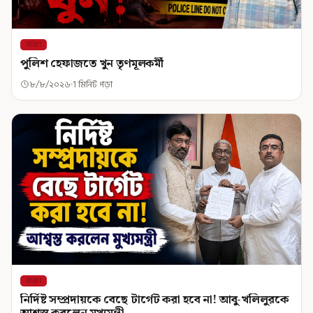
রাজ্য
পুলিশ হেফাজতে খুন তৃণমূলকর্মী
৮/৮/২০২৬
1 মিনিট পড়া
রাজ্য
নির্দিষ্ট সম্প্রদায়কে বেছে টার্গেট করা হবে না! আবু-খলিলুরকে