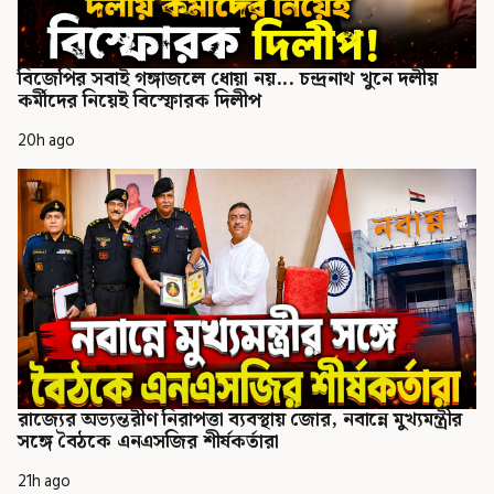
বিজেপির সবাই গঙ্গাজলে ধোয়া নয়... চন্দ্রনাথ খুনে দলীয়
কর্মীদের নিয়েই বিস্ফোরক দিলীপ
20h ago
রাজ্যের অভ্যন্তরীণ নিরাপত্তা ব্যবস্থায় জোর, নবান্নে মুখ্যমন্ত্রীর
সঙ্গে বৈঠকে এনএসজির শীর্ষকর্তারা
21h ago