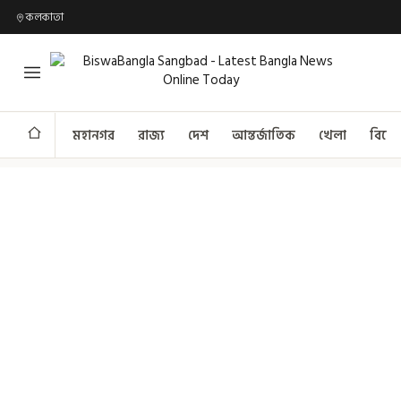
কলকাতা
মহানগর
রাজ্য
দেশ
আন্তর্জাতিক
খেলা
বিনো