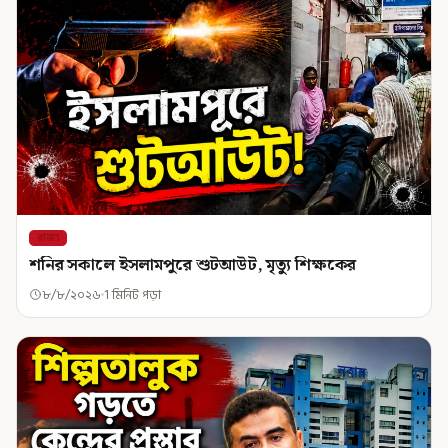
রাজ্য
শনির সকালে ইসলামপুরে শুটআউট, মৃত্যু শিক্ষকের
৮/৮/২০২৬
1 মিনিট পড়া