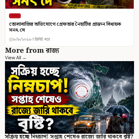
রাজ্য
তোলাবাজির অভিযোগে গ্রেফতার নৈহাটির প্রাক্তন বিধায়ক
সনৎ দে
৮/৮/২০২৬
1 মিনিট পড়া
More from রাজ্য
View All →
সক্রিয় হচ্ছে নিম্নচাপ! সপ্তাহ শেষেও রাজ্যে জারি থাকবে বৃষ্টি?