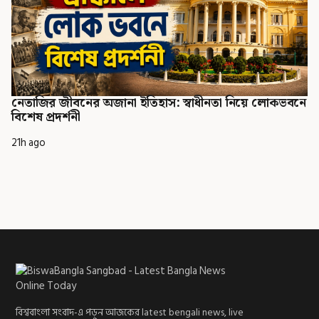
নেতাজির জীবনের অজানা ইতিহাস: স্বাধীনতা নিয়ে লোকভবনে
বিশেষ প্রদর্শনী
21h ago
বিশ্ববাংলা সংবাদ-এ পড়ুন আজকের latest bengali news, live