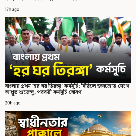
17h ago
বাংলায় প্রথম ‘হর ঘর তিরঙ্গা’ কর্মসূচি: মিছিলে জনস্রোত দেখে
আপ্লুত শুভেন্দু, পরবর্তী কর্মসূচি ঘোষণা
20h ago