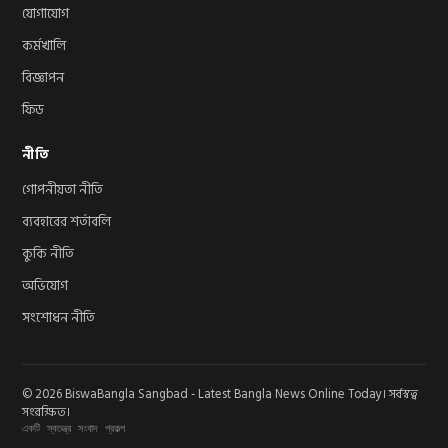
যোগাযোগ
কর্মখালি
বিজ্ঞাপন
ফিড
নীতি
গোপনীয়তা নীতি
ব্যবহারের শর্তাবলি
কুকি নীতি
অভিযোগ
সংশোধন নীতি
© 2026 BiswaBangla Sangbad - Latest Bangla News Online Today। সর্বস্বত্ব
সংরক্ষিত।
একটি স্বতন্ত্র সংবাদ প্রকল্প