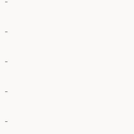
_
_
_
_