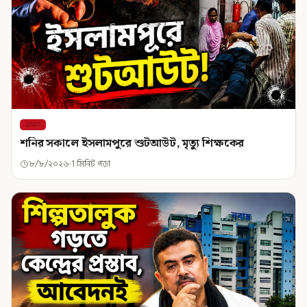
রাজ্য
শনির সকালে ইসলামপুরে শুটআউট, মৃত্যু শিক্ষকের
৮/৮/২০২৬
1 মিনিট পড়া