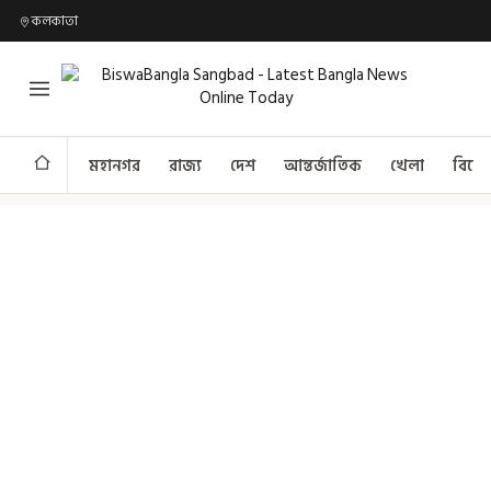
কলকাতা
মহানগর
রাজ্য
দেশ
আন্তর্জাতিক
খেলা
বিনো