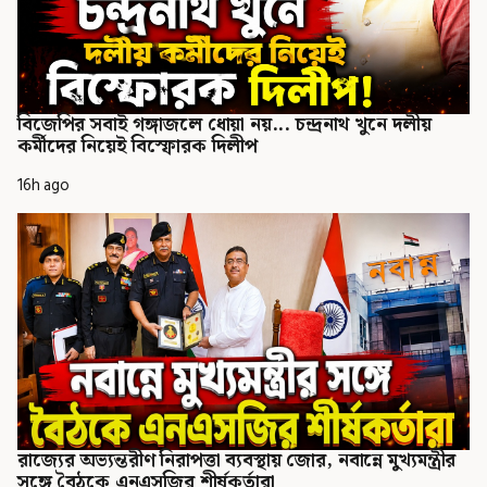
বিজেপির সবাই গঙ্গাজলে ধোয়া নয়... চন্দ্রনাথ খুনে দলীয়
কর্মীদের নিয়েই বিস্ফোরক দিলীপ
16h ago
রাজ্যের অভ্যন্তরীণ নিরাপত্তা ব্যবস্থায় জোর, নবান্নে মুখ্যমন্ত্রীর
সঙ্গে বৈঠকে এনএসজির শীর্ষকর্তারা