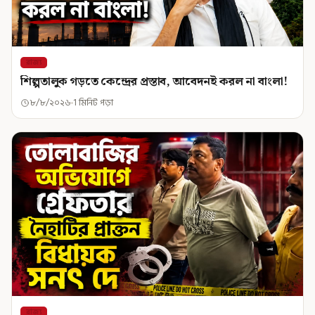
রাজ্য
শিল্পতালুক গড়তে কেন্দ্রের প্রস্তাব, আবেদনই করল না বাংলা!
৮/৮/২০২৬
1 মিনিট পড়া
রাজ্য