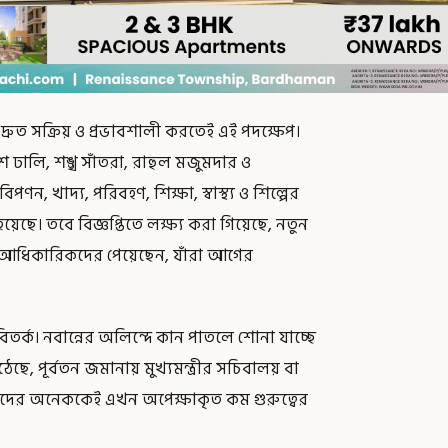
ুত সক্রিয় ও প্রভাবশালী করতেই এই পদক্ষেপ।
শ ঢালি, শঙ্খ সাঁতরা, রাহুল মজুমদার ও
, খাদ্য, পরিবহণ, শিক্ষা, স্বাস্থ্য ও শিল্পের
 হয়েছে। তবে বিজ্ঞপ্তিতে লক্ষ্য করা গিয়েছে, নতুন
মন আধিকারিকদের পেয়েছেন, যাঁরা আগের
তর্ক। নবান্নের অলিন্দে কান পাতলে শোনা যাচ্ছে
ে, পূর্বতন জমানায় মুখ্যমন্ত্রীর সচিবালয় বা
 তাঁদের অনেককেই এখন অপেক্ষাকৃত কম গুরুত্বের