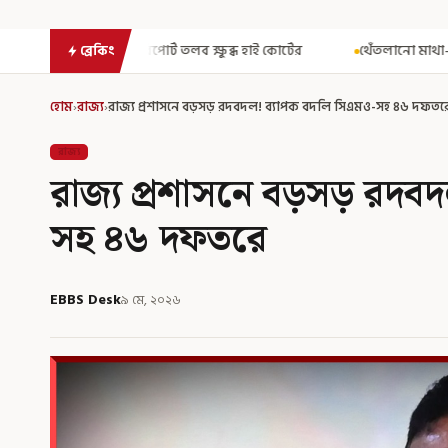
তলব ক্ষুব্ধ হাই কোর্টের
থেঁতলানো মাথা-গোপনাঙ্গে রড! বিজেপিশাসিত 
ব্রেকিং
হোম
›
রাজ্য
›
রাজ্য প্রশাসনে বড়সড় রদবদল! ব্যাপক বদলি সিএমও-সহ ৪৬ দফতর
রাজ্য
রাজ্য প্রশাসনে বড়সড় রদব
সহ ৪৬ দফতরে
EBBS Desk
৯ মে, ২০২৬