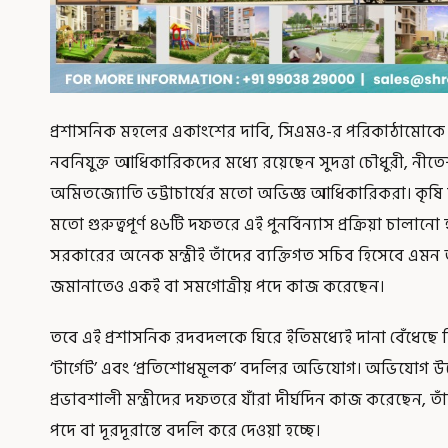
প্রশাসনিক মহলের একাংশের দাবি, সিএমও-র পরিকাঠামোকে দ্র
নবনিযুক্ত আধিকারিকদের মধ্যে রয়েছেন সুদত্তা চৌধুরী, নীতে
অমিতজ্যোতি ভট্টাচার্যের মতো অভিজ্ঞ আধিকারিকরা। কৃষি বিপণন
মতো গুরুত্বপূর্ণ ৪৬টি দফতরে এই পুনর্বিন্যাস প্রক্রিয়া চালানো
সরকারের অনেক মন্ত্রীই তাঁদের ব্যক্তিগত সচিব হিসেবে এ
জমানাতেও একই বা সমগোত্রীয় পদে কাজ করেছেন।
তবে এই প্রশাসনিক রদবদলকে ঘিরে ইতিমধ্যেই দানা বেঁধেছে বি
‘টার্গেট’ এবং ‘প্রতিশোধমূলক’ বদলির অভিযোগ। অভিযোগ উঠেছ
প্রভাবশালী মন্ত্রীদের দফতরে যাঁরা দীর্ঘদিন কাজ করেছেন,
পদে বা দূরদূরান্তে বদলি করে দেওয়া হচ্ছে।