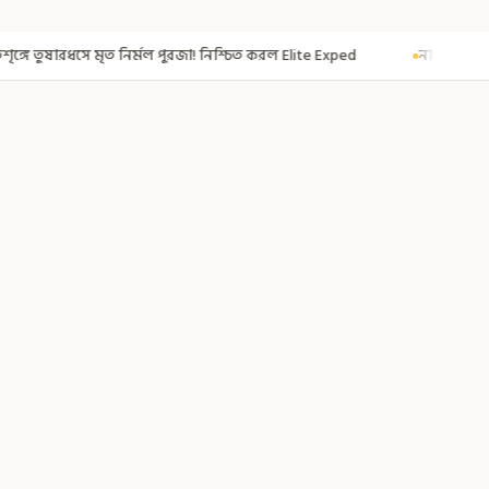
ুরজা! নিশ্চিত করল Elite Exped
নাগরিকত্ব দিতেই CAA! ৩০০ মতুয়াকে নাগরিকত্ব