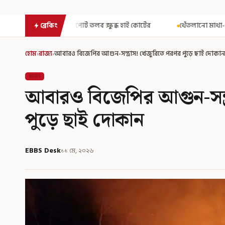
লব ক্ষুব্ধ হাই কোর্টের
থেঁতলানো মাথা-গোপনাঙ্গে রড! বিজেপিশাসিত 
ব্রেকিং
হোম
›
রাজ্য
›
আবারও বিজেপির আগুন-সন্ত্রাস! খেজুরিতে পরপর পুড়ে ছাই দোকা
রাজ্য
আবারও বিজেপির আগুন-সন্ত
পুড়ে ছাই দোকান
EBBS Desk
১১ মে, ২০২৬