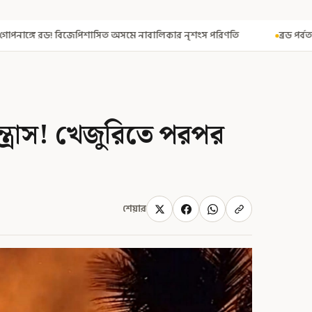
অসমে নাবালিকার নৃশংস পরিণতি
ব্রড পর্বতশৃঙ্গে তুষারধসে মৃত নির্মল পুর
ন
্রাস! খেজুরিতে পরপর
শেয়ার