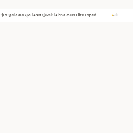
জা! নিশ্চিত করল Elite Exped
নাগরিকত্ব দিতেই CAA! ৩০০ মতুয়াকে নাগরিকত্বে