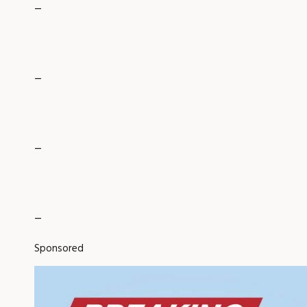
_
_
_
_
Sponsored