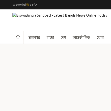
কলকাতা
২৮°সে
মহানগর
রাজ্য
দেশ
আন্তর্জাতিক
খেলা