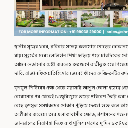
স্থানীয় সূত্রের খবর, রবিবার সন্ধেয় কলমোড় মোড়ের দোক
যায়। মুহূর্তের মধ্যে লেলিহান শিখা ছড়িয়ে পড়ে চারদিকের দ
আগুন নেভানোর চেষ্টা করলেও ততক্ষণে ভস্মীভূত হয়ে গিয়েছে 
দাবি, রাজনৈতিক প্রতিহিংসার জেরেই তাঁদের রুজি-রুটির ওপ
তৃণমূল শিবিরের পক্ষ থেকে সরাসরি আঙুল তোলা হয়েছে গেরু
বেরোনোর পর থেকেই খেজুরিজুড়ে ভয়ের পরিবেশ তৈরি করা 
বেছে তৃণমূল সমর্থকদের দোকান পুড়িয়ে দেওয়া হচ্ছে বলে ত
অস্বীকার করেছে। তবে এলাকাবাসীর ক্ষোভ, প্রশাসনের পক্ষ
জানমালের নিরাপত্তা দিতে ব্যর্থ পুলিশ। পরপর দু’দিন 