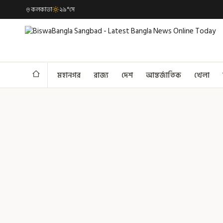
কলকাতা
২৯°সে
মহানগর
রাজ্য
দেশ
আন্তর্জাতিক
খেলা