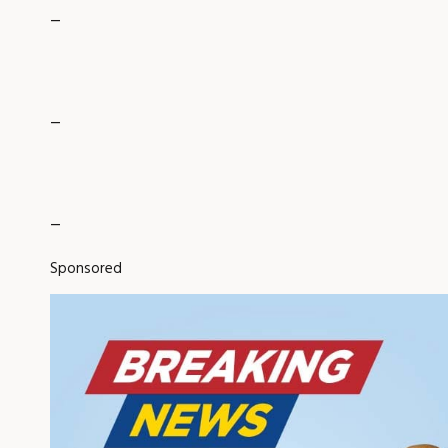
_
_
_
Sponsored