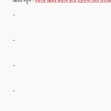
আরও পড়ুন -
গরুকে আদর করলে কমে রক্তচাপ! ফের বিতর্কিত
_
_
_
_