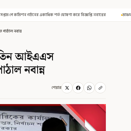
্ত ঘোষণা করে বিজ্ঞপ্তি নবান্নের
মাঝআকাশে আচমকা প্রবল ঝাঁকুনি! এয
 পাঠাল নবান্ন
? তিন আইএএস
াঠাল নবান্ন
শেয়ার