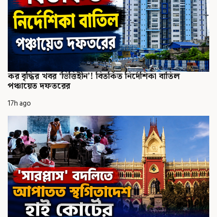
কর বৃদ্ধির খবর ‘ভিত্তিহীন’! বিতর্কিত নির্দেশিকা বাতিল
পঞ্চায়েত দফতরের
17h ago