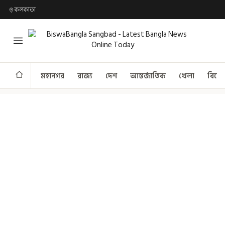
কলকাতা
মহানগর
রাজ্য
দেশ
আন্তর্জাতিক
খেলা
বিনো