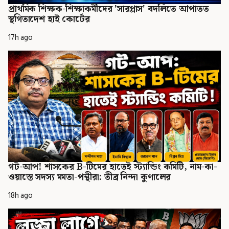
প্রাথমিক শিক্ষক-শিক্ষাকর্মীদের 'সারপ্লাস' বদলিতে আপাতত
স্থগিতাদেশ হাই কোর্টের
17h ago
গট-আপ! শাসকের B-টিমের হাতেই স্ট্যান্ডিং কমিটি, নাম-কা-
ওয়াস্তে সদস্য মমতা-পন্থীরা: তীব্র নিন্দা কুণালের
18h ago