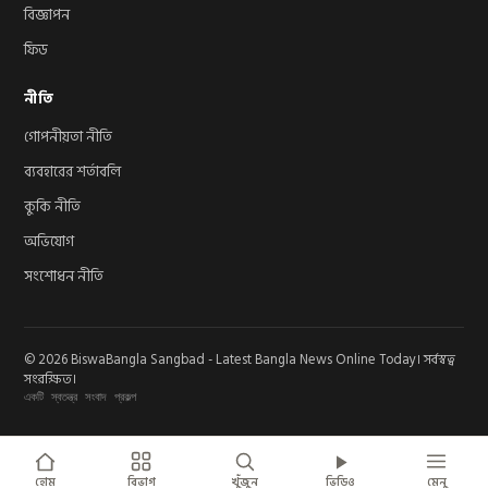
বিজ্ঞাপন
ফিড
নীতি
গোপনীয়তা নীতি
ব্যবহারের শর্তাবলি
কুকি নীতি
অভিযোগ
সংশোধন নীতি
© 2026 BiswaBangla Sangbad - Latest Bangla News Online Today। সর্বস্বত্ব
সংরক্ষিত।
একটি স্বতন্ত্র সংবাদ প্রকল্প
হোম
বিভাগ
খুঁজুন
ভিডিও
মেনু