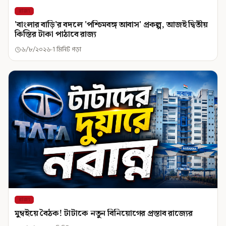
রাজ্য
'বাংলার বাড়ি'র বদলে 'পশ্চিমবঙ্গ আবাস' প্রকল্প, আজই দ্বিতীয়
কিস্তির টাকা পাঠাবে রাজ্য
৬/৮/২০২৬
1 মিনিট পড়া
রাজ্য
মুম্বইয়ে বৈঠক! টাটাকে নতুন বিনিয়োগের প্রস্তাব রাজ্যের