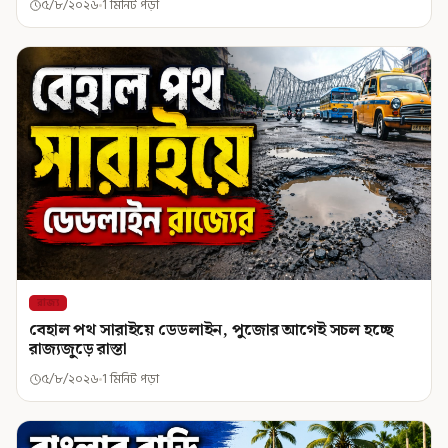
৫/৮/২০২৬
1 মিনিট পড়া
রাজ্য
বেহাল পথ সারাইয়ে ডেডলাইন, পুজোর আগেই সচল হচ্ছে
রাজ্যজুড়ে রাস্তা
৫/৮/২০২৬
1 মিনিট পড়া