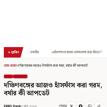
োর্টের
থেঁতলানো মাথা-গোপনাঙ্গে রড! বিজেপিশাসিত অসমে নাবালিকার
ব্রেকিং
হোম
›
রাজ্য
›
দক্ষিণবঙ্গের আজও হাঁসফাঁস করা গরম, বর্ষার কী আপডেট
রাজ্য
আবহাওয়া
দক্ষিণবঙ্গের আজও হাঁসফাঁস করা গরম,
বর্ষার কী আপডেট
EBBS Desk
৩ জুন, ২০২৬
শেয়ার