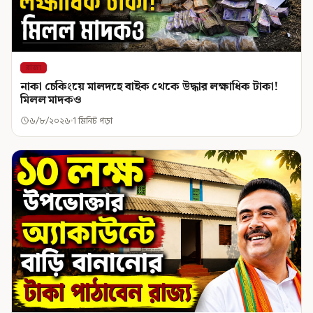
রাজ্য
নাকা চেকিংয়ে মালদহে বাইক থেকে উদ্ধার লক্ষাধিক টাকা!
মিলল মাদকও
৬/৮/২০২৬
1 মিনিট পড়া