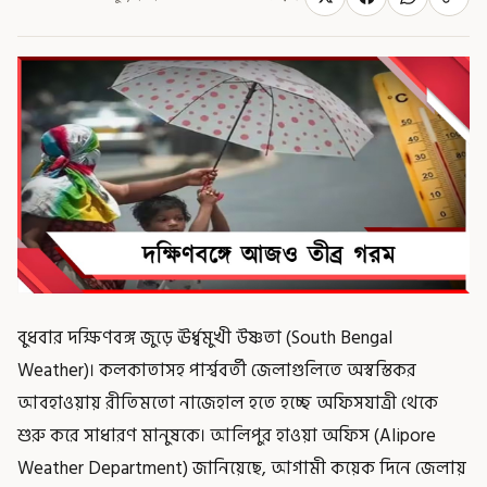
বুধবার দক্ষিণবঙ্গ জুড়ে ঊর্ধ্বমুখী উষ্ণতা (South Bengal
Weather)। কলকাতাসহ পার্শ্ববর্তী জেলাগুলিতে অস্বস্তিকর
আবহাওয়ায় রীতিমতো নাজেহাল হতে হচ্ছে অফিসযাত্রী থেকে
শুরু করে সাধারণ মানুষকে। আলিপুর হাওয়া অফিস (Alipore
Weather Department) জানিয়েছে, আগামী কয়েক দিনে জেলায়