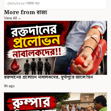
৭/৮/২০২৬
1 মিনিট পড়া
More from রাজ্য
View All →
রক্তদানের প্রলোভন নাবালকদের, দুর্গাপুরে জালে তিন
9h ago