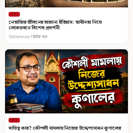
রাজ্য
নেতাজির জীবনের অজানা ইতিহাস: স্বাধীনতা নিয়ে
লোকভবনে বিশেষ প্রদর্শনী
৭/৮/২০২৬
1 মিনিট পড়া
রাজ্য
দায়িত্ব কার? কৌশলী মামলায় নিজের উদ্দেশ্যসাধন কুণালের