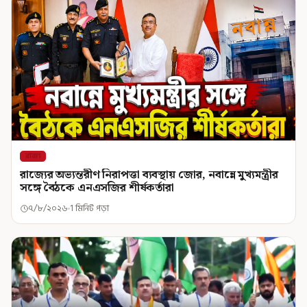
রাজ্য
রাজ্যের অভ্যন্তরীণ নিরাপত্তা ব্যবস্থায় জোর, নবান্নে মুখ্যমন্ত্রীর
সঙ্গে বৈঠকে এনএসজির শীর্ষকর্তারা
৭/৮/২০২৬
1 মিনিট পড়া