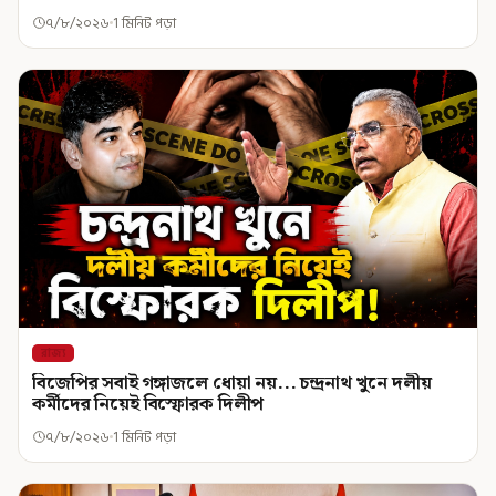
৭/৮/২০২৬
1 মিনিট পড়া
রাজ্য
বিজেপির সবাই গঙ্গাজলে ধোয়া নয়... চন্দ্রনাথ খুনে দলীয়
কর্মীদের নিয়েই বিস্ফোরক দিলীপ
৭/৮/২০২৬
1 মিনিট পড়া