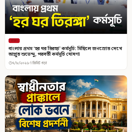
রাজ্য
বাংলায় প্রথম ‘হর ঘর তিরঙ্গা’ কর্মসূচি: মিছিলে জনস্রোত দেখে
আপ্লুত শুভেন্দু, পরবর্তী কর্মসূচি ঘোষণা
৭/৮/২০২৬
1 মিনিট পড়া