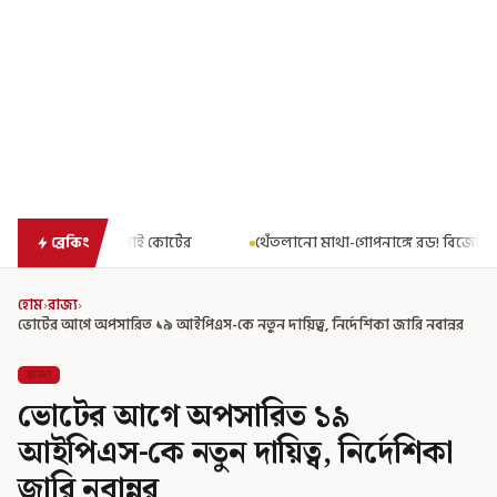
র্টের
থেঁতলানো মাথা-গোপনাঙ্গে রড! বিজেপিশাসিত অসমে নাবালিকার 
ব্রেকিং
হোম
›
রাজ্য
›
ভোটের আগে অপসারিত ১৯ আইপিএস-কে নতুন দায়িত্ব, নির্দেশিকা জারি নবান্নর
রাজ্য
ভোটের আগে অপসারিত ১৯
আইপিএস-কে নতুন দায়িত্ব, নির্দেশিকা
জারি নবান্নর