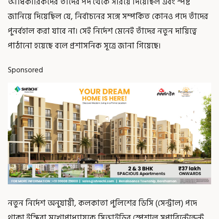
আধিকারিকদের তাঁদের পদ থেকে সরিয়ে দিয়েছিল এবং স্পষ্ট
জানিয়ে দিয়েছিল যে, নির্বাচনের সঙ্গে সম্পর্কিত কোনও পদে তাঁদের
পুনর্বহাল করা যাবে না। সেই নির্দেশ মেনেই তাঁদের নতুন দায়িত্বে
পাঠানো হয়েছে বলে প্রশাসনিক সূত্রে জানা গিয়েছে।
Sponsored
নতুন নির্দেশ অনুযায়ী, কলকাতা পুলিশের ডিসি (সেন্ট্রাল) পদে
থাকা ইন্দিরা মুখোপাধ্যায়কে সিআইডির স্পেশাল সুপারিন্টেন্ডেন্ট