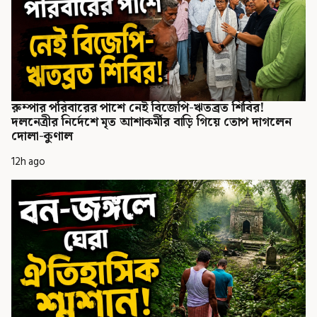
রুম্পার পরিবারের পাশে নেই বিজেপি-ঋতব্রত শিবির!
দলনেত্রীর নির্দেশে মৃত আশাকর্মীর বাড়ি গিয়ে তোপ দাগলেন
দোলা-কুণাল
12h ago