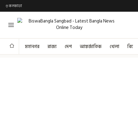
কলকাতা
মহানগর
রাজ্য
দেশ
আন্তর্জাতিক
খেলা
বিনো