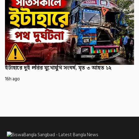
ইটাহারে দুই লরির মুখোমুখি সংঘর্ষ, মৃত ৩ আহত ১২
16h ago