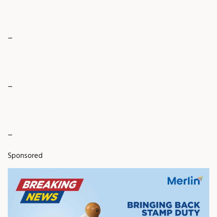
_
_
_
Sponsored