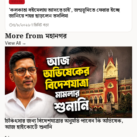
মহানগর
'কলকাতা বইমেলায় আসতে চাই', জন্মভূমিতে ফেরার ইচ্ছে
জানিয়ে শহর ছাড়লেন তসলিমা
৫/৮/২০২৬
1 মিনিট পড়া
More from মহানগর
View All →
চিকিৎসার জন্য বিদেশযাত্রার অনুমতি পাবেন কি অভিষেক,
আজ হাইকোর্টে শুনানি