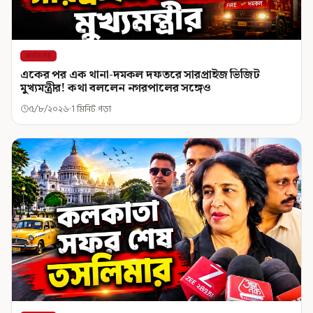
মহানগর
একের পর এক থানা-দমকল দফতরে সারপ্রাইজ ভিজিট
মুখ্যমন্ত্রীর! কথা বললেন নগরপালের সঙ্গেও
৫/৮/২০২৬
1 মিনিট পড়া