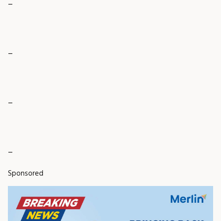
_
_
_
_
Sponsored