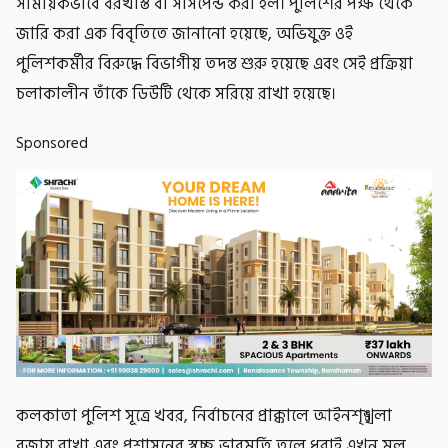
সাময়িকভাবে বরখাস্ত বা সাসপেন্ড করা হল। পুলিশের পক্ষ থেকে
জারি করা এক বিবৃতিতে জানানো হয়েছে, অভিযুক্ত ওই
পুলিশকর্মীর বিরুদ্ধে বিভাগীয় তদন্ত শুরু হয়েছে এবং সেই প্রক্রিয়া
চলাকালীন তাঁকে ডিউটি থেকে সরিয়ে রাখা হয়েছে।
Sponsored
কলকাতা পুলিশ সূত্রে খবর, নির্বাচনের প্রাক্কালে আইনশৃঙ্খলা
বজায় রাখা এবং প্রশাসনের স্বচ্ছ ভাবমূর্তি তুলে ধরাই এখন মূল