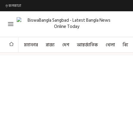
কলকাতা
মহানগর
রাজ্য
দেশ
আন্তর্জাতিক
খেলা
বিনো