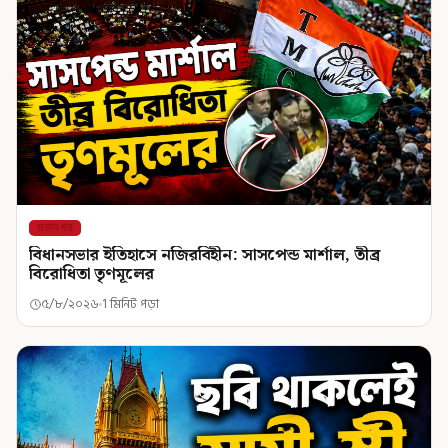
মহানগর
বিধানসভার ইতিহাসে নজিরবিহীন: সাসপেন্ড মার্শাল, তীব্র
বিরোধিতা তৃণমূলের
৫/৮/২০২৬
1 মিনিট পড়া