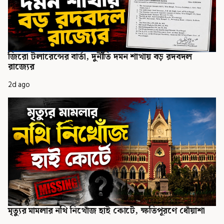
জিরো টলারেন্সের বার্তা, দুর্নীতি দমন শাখায় বড় রদবদল
রাজ্যের
2d ago
মৃত্যুর মামলার নথি নিখোঁজ হাই কোর্টে, ক্ষতিপূরণে ধোঁয়াশা