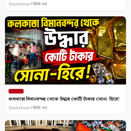
৬/৮/২০২৬
1 মিনিট পড়া
মহানগর
কলকাতা বিমানবন্দর থেকে উদ্ধার কোটি টাকার সোনা- হিরে!
৬/৮/২০২৬
1 মিনিট পড়া