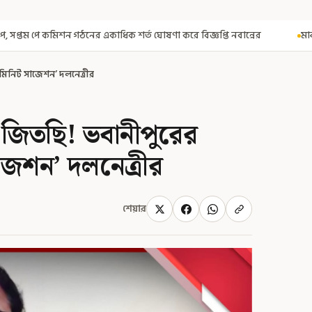
শর্ত ঘোষণা করে বিজ্ঞপ্তি নবান্নের
মাঝআকাশে আচমকা প্রবল ঝাঁকুনি! এ
মিনিট সাজেশন’ দলনেত্রীর
জিতছি! ভবানীপুরের
জেশন’ দলনেত্রীর
শেয়ার