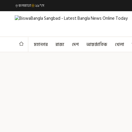
কলকাতা
২৯°সে
মহানগর
রাজ্য
দেশ
আন্তর্জাতিক
খেলা