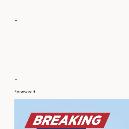
_
_
_
Sponsored