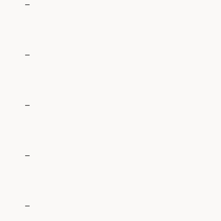
_
_
_
_
_