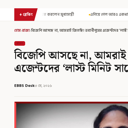
লেন মুখ্যমন্ত্রী
এগিয়ে গেল আরও একধাপ, সপ্তম পে কমিশন গঠনের একাধিক 
ব্রেকিং
হোম
›
রাজ্য
›
বিজেপি আসছে না, আমরাই জিতছি! ভবানীপুরের এজেন্টদের ‘লাস্ট 
রাজ্য
বিজেপি আসছে না, আমরাই 
এজেন্টদের ‘লাস্ট মিনিট সা
EBBS Desk
৩ মে, ২০২৬