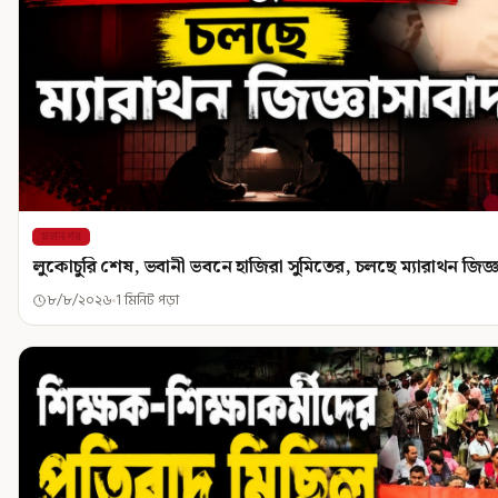
মহানগর
লুকোচুরি শেষ, ভবানী ভবনে হাজিরা সুমিতের, চলছে ম্যারাথন জিজ্
৮/৮/২০২৬
1 মিনিট পড়া