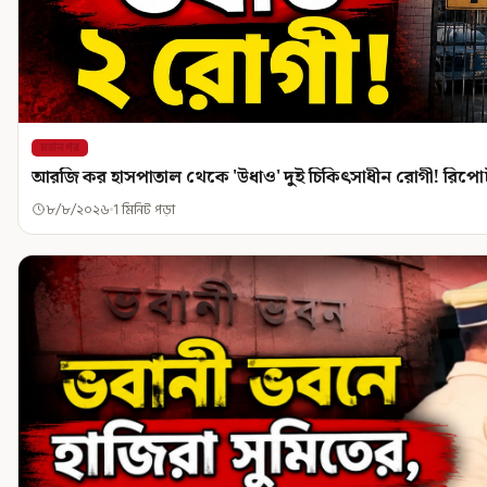
মহানগর
আরজি কর হাসপাতাল থেকে 'উধাও' দুই চিকিৎসাধীন রোগী! রিপোর
৮/৮/২০২৬
1 মিনিট পড়া