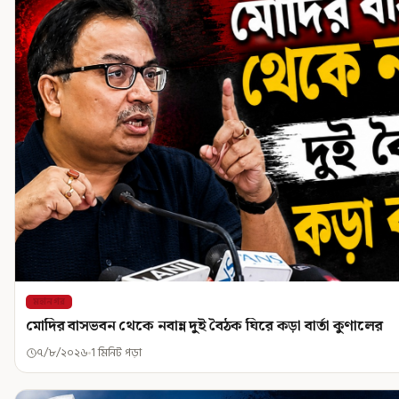
মহানগর
মোদির বাসভবন থেকে নবান্ন দুই বৈঠক ঘিরে কড়া বার্তা কুণালের
৭/৮/২০২৬
1 মিনিট পড়া