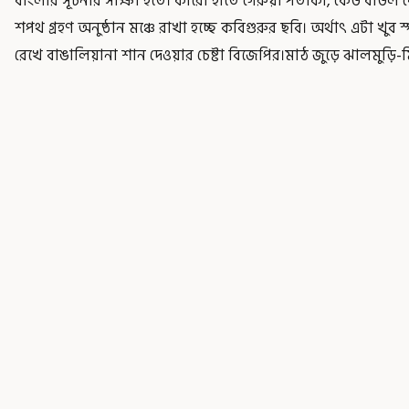
বাংলার সূচনার সাক্ষী হতে। কারো হাতে গেরুয়া পতাকা, কেউ বাউল ব
শপথ গ্রহণ অনুষ্ঠান মঞ্চে রাখা হচ্ছে কবিগুরুর ছবি। অর্থাৎ এটা খুব
রেখে বাঙালিয়ানা শান দেওয়ার চেষ্টা বিজেপির।মাঠ জুড়ে ঝালমুড়ি-মিষ