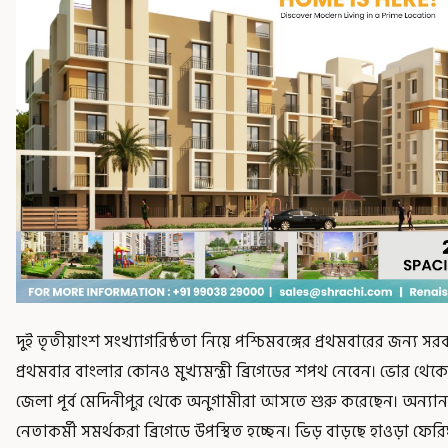
দুই তৃতীয়াংশ সংখ্যাগরিষ্ঠতা নিয়ে পশ্চিমবঙ্গের প্রথমবারের জন্য 
প্রথমবার বাংলার কোনও মুখ্যমন্ত্রী ব্রিগেডের শপথ নেবেন। ভোর থেক
জেলা পূর্ব মেদিনীপুর থেকে অনুগামীরা আসতে শুরু করেছেন। অন্যান্
নেতাকর্মী সমর্থকরা ব্রিগেডে উপস্থিত হচ্ছেন। ভিড় বাড়ছে হাওড়া 