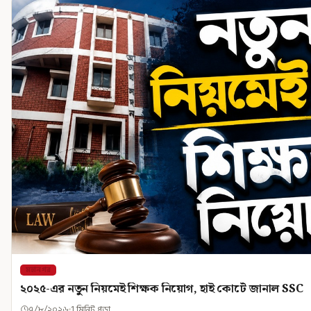
মহানগর
২০২৫-এর নতুন নিয়মেই শিক্ষক নিয়োগ, হাই কোর্টে জানাল SSC
৭/৮/২০২৬
1 মিনিট পড়া