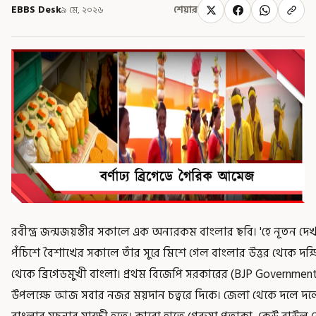
EBBS Desk
৯ মে, ২০২৬
শেয়ার
রবীন্দ্র জন্মজয়ন্তীর সকালে এক অন্যরকম বাংলার ছবি। 'হে নূতন দ
পঁচিশে বৈশাখের সকালে তাঁর সুরে মিশে গেল বাংলার উত্তর থেকে দক্ষি
থেকে ব্রিগেডমুখী বাংলা। প্রথম বিজেপি সরকারের (BJP Government) প্
উপলক্ষে আজ সবার নজর ময়দান চত্বরে দিকে। জেলা থেকে দলে দলে প