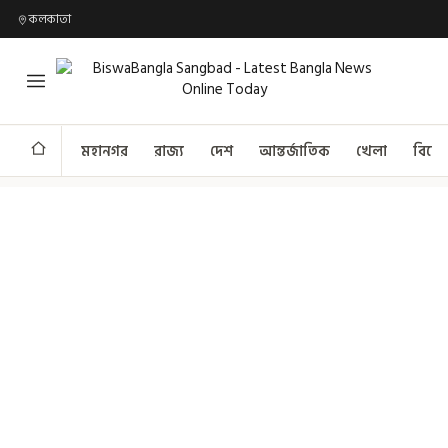
কলকাতা
মহানগর
রাজ্য
দেশ
আন্তর্জাতিক
খেলা
বিনো