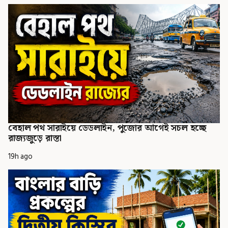
বেহাল পথ সারাইয়ে ডেডলাইন, পুজোর আগেই সচল হচ্ছে
রাজ্যজুড়ে রাস্তা
19h ago