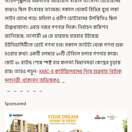
আইনশৃঙ্খলার অবনতির অভিযোগ সামনে আসেনি। ভোটারদের
মধ্যেও ছিল উৎসবের আমেজ। সকাল থেকেই বিভিন্ন বুথে লম্বা
লাইন চোখে পড়ে। মহিলা ও প্রবীণ ভোটারদের উপস্থিতিও ছিল
উল্লেখযোগ্য। এবার নজর গণনার দিকে। নির্বাচন কমিশন
জানিয়েছে, আগামী ২৪ মে ডায়মন্ড হারবার উইমেন্স
ইউনিভার্সিটিতে ভোট গণনা হবে। সকাল আটটা থেকে গণনা শুরু
হওয়ার কথা। একটি হলঘরে ২০টি টেবিলে চলবে গণনার কাজ।
মোট ২১ রাউন্ড শেষে স্পষ্ট হবে ফলতা বিধানসভা কেন্দ্রের চূড়ান্ত
রায়। আরও পড়ুন-
KMC-র কাউন্সিলরদের নিয়ে শুক্রবার বৈঠকে
দলনেত্রী, থাকবেন অভিষেকও
_
_ _ _ _ _ _
Sponsored