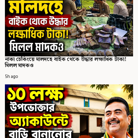
নাকা চেকিংয়ে মালদহে বাইক থেকে উদ্ধার লক্ষাধিক টাকা!
মিলল মাদকও
5h ago