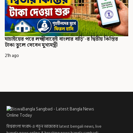
যাচাইয়ের পরে লক্ষ্মীবারেই বাংলার বাড়ি'-র দ্বিতীয় কিস্তির
টাকা তুলে দেবেন মুখ্যমন্ত্রী
21h ago
বিশ্ববাংলা সংবাদ-এ পড়ুন আজকের latest bengali news, live