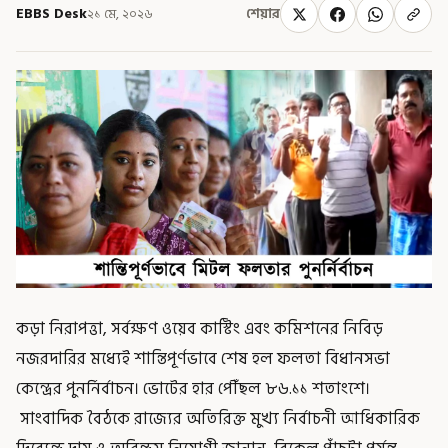
EBBS Desk
২১ মে, ২০২৬
শেয়ার
কড়া নিরাপত্তা, সর্বক্ষণ ওয়েব কাস্টিং এবং কমিশনের নিবিড়
নজরদারির মধ্যেই শান্তিপূর্ণভাবে শেষ হল ফলতা বিধানসভা
কেন্দ্রের পুনর্নির্বাচন। ভোটের হার পৌঁছল ৮৬.১১ শতাংশে।
সাংবাদিক বৈঠকে রাজ্যের অতিরিক্ত মুখ্য নির্বাচনী আধিকারিক