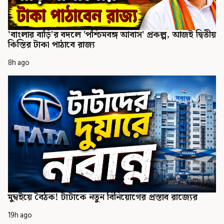
'বাংলার বাড়ি'র বদলে 'পশ্চিমবঙ্গ আবাস' প্রকল্প, আজই দ্বিতীয়
কিস্তির টাকা পাঠাবে রাজ্য
8h ago
মুম্বইয়ে বৈঠক! টাটাকে নতুন বিনিয়োগের প্রস্তাব রাজ্যের
19h ago