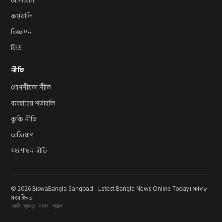
যোগাযোগ
কর্মখালি
বিজ্ঞাপন
ফিড
নীতি
গোপনীয়তা নীতি
ব্যবহারের শর্তাবলি
কুকি নীতি
অভিযোগ
সংশোধন নীতি
© 2026 BiswaBangla Sangbad - Latest Bangla News Online Today। সর্বস্বত্ব
সংরক্ষিত।
একটি স্বতন্ত্র সংবাদ প্রকল্প