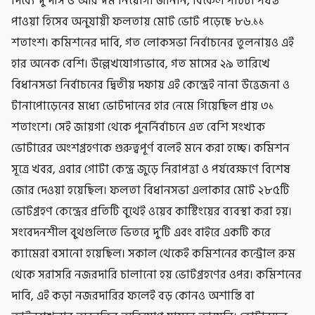
দিব্যেন্দু দাস ও অরিন্দম নিয়োগী জানান, বিকেল পাঁচটা পর্যন্ত
পাওয়া হিসেব অনুযায়ী ফলতায় মোট ভোট পড়েছে ৮৬.১১
শতাংশ। কমিশনের দাবি, গত লোকসভা নির্বাচনের তুলনায়ও এই
হার অনেক বেশি। উল্লেখযোগ্যভাবে, গত মাসের ২৯ তারিখে
বিধানসভা নির্বাচনের দ্বিতীয় দফায় এই কেন্দ্রেই নানা উত্তেজনা ও
টানাপোড়েনের মধ্যে ভোটদানের হার নেমে গিয়েছিল প্রায় ৩১
শতাংশে। সেই জায়গা থেকে পুনর্নির্বাচনে এত বেশি সংখ্যক
ভোটারের অংশগ্রহণকে গুরুত্বপূর্ণ বলেই মনে করা হচ্ছে। কমিশন
সূত্রে খবর, এবার গোটা কেন্দ্র জুড়ে নিরাপত্তা ও পর্যবেক্ষণে বিশেষ
জোর দেওয়া হয়েছিল। ফলতা বিধানসভা এলাকার মোট ২৮৫টি
ভোটগ্রহণ কেন্দ্রের প্রতিটি বুথেই ওয়েব কাস্টিংয়ের ব্যবস্থা করা হয়।
সংবেদনশীল বুথগুলিতে ভিতরে দু’টি এবং বাইরে একটি করে
ক্যামেরা বসানো হয়েছিল। সকাল থেকেই কমিশনের কন্ট্রোল রুম
থেকে সরাসরি নজরদারি চালানো হয় ভোটগ্রহণের ওপর। কমিশনের
দাবি, এই কড়া নজরদারির ফলেই বড় কোনও অশান্তি বা