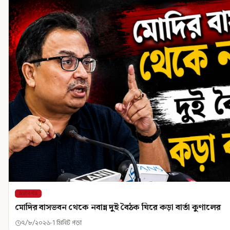
মহানগর
মোদির বাসভবন থেকে নবান্ন দুই বৈঠক ঘিরে কড়া বার্তা কুণালের
৭/৮/২০২৬
1 মিনিট পড়া