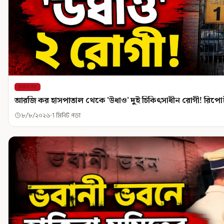
মহানগর
আরজি কর হাসপাতাল থেকে 'উধাও' দুই চিকিৎসাধীন রোগী! রিপোর
৮/৮/২০২৬
1 মিনিট পড়া