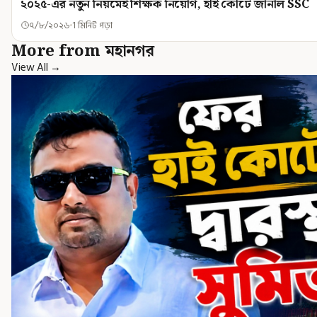
২০২৫-এর নতুন নিয়মেই শিক্ষক নিয়োগ, হাই কোর্টে জানাল SSC
৭/৮/২০২৬
1 মিনিট পড়া
More from মহানগর
View All →