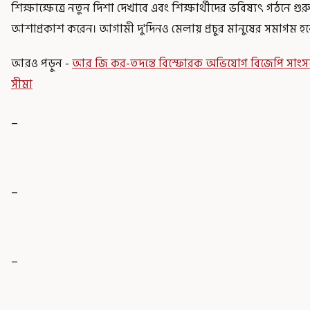
শিক্ষাক্ষেত্রে নতুন দিশা দেখাবে এবং শিক্ষার্থীদের ভবিষ্যৎ গঠনে গু
আশাপ্রকাশ করেন। আগামী দু'দিনও মেলায় প্রচুর মানুষের সমাগম হব
আরও পড়ুন -
আর জি কর-তদন্তে বিস্ফোরক অভিযোগ বিজেপি সাং
সীমা
_
_
_