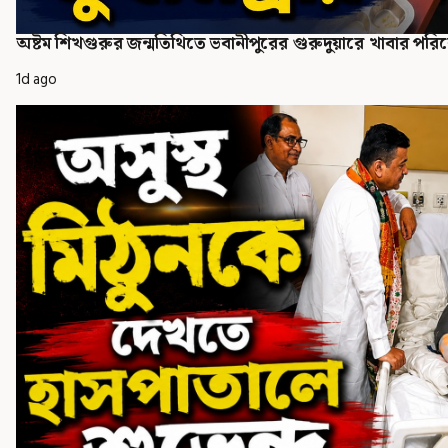
অষ্টম শিখগুরুর জন্মতিথিতে ভবানীপুরের গুরুদুয়ারে খাবার পরিবেশন
1d ago