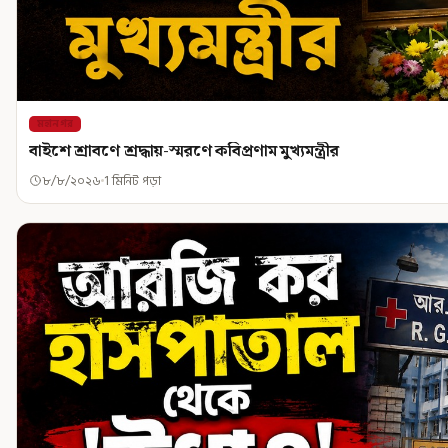
মহানগর
বাইশে শ্রাবণে শ্রদ্ধায়-স্মরণে কবিপ্রণাম মুখ্যমন্ত্রীর
৮/৮/২০২৬
1 মিনিট পড়া