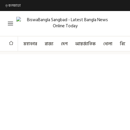
কলকাতা
মহানগর
রাজ্য
দেশ
আন্তর্জাতিক
খেলা
বিনো