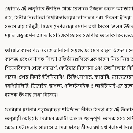
এছাড়াও এই অনুষ্ঠানে উপস্থিত থেকে মেলাকে উজ্জ্বল করেন অ্যাডামা
রায়, সিস্টার নিবেদিতা বিশ্ববিদ্যালয়ের চ্যান্সেলর এবং টেকনো ইন্ডিয়া
সত্যম রায় চৌধুরী, সিকম গ্রুপের চেয়ারম্যান তথা সিকম স্কিলস ইউনিভা
দয়াল এডুকেশন অ্যান্ড রিসার্চ একাডেমির সভাপতি অলোক তিবরেওয
আয়োজকদের পক্ষ থেকে জানানো হয়েছে, এই মেলার মূল উদ্দেশ্য হল দেশের
কলেজ এবং পেশাগত শিক্ষা প্রতিষ্ঠানগুলিকে এক ছাদের নিচে নিয়ে আ
শিক্ষাবিদদের থেকে পরামর্শ, কেরিয়ার নির্দেশনা এবং উচ্চশিক্ষার বিভি
পারছে। প্রথম দিনেই ইঞ্জিনিয়ারিং, চিকিৎসাশাস্ত্র, ফার্মাসি, ম্যানেজমেন
হসপিটালিটি, ডিজাইন, স্থাপত্য, পলিটেকনিক ও আইটিআই-এর মতো নান
ব্যাপক উৎসাহ দেখা গিয়েছে।
কেরিয়ার প্ল্যানার এডুফেয়ারের প্রতিষ্ঠাতা দীপক সিনহা রায় এই উদ্য
অনুযায়ী কেরিয়ার নির্বাচন করাটা অত্যন্ত গুরুত্বপূর্ণ। অনেক সময় সঠি
ফেলে। এই মেলার মাধ্যমে আমরা ছাত্রছাত্রীদের যথাযথ পরামর্শ দিয়ে