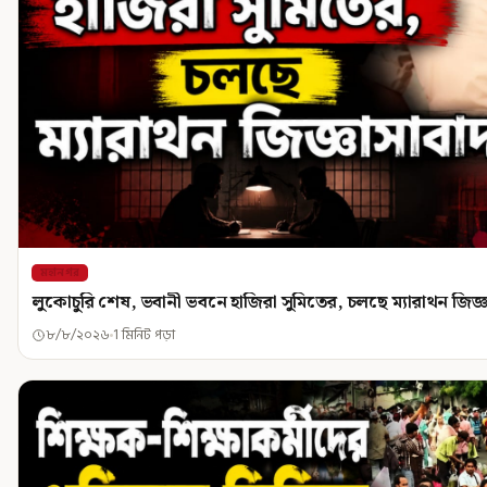
মহানগর
লুকোচুরি শেষ, ভবানী ভবনে হাজিরা সুমিতের, চলছে ম্যারাথন জিজ্
৮/৮/২০২৬
1 মিনিট পড়া