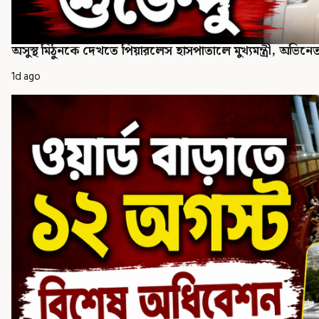
অসুস্থ মিঠুনকে দেখতে পিয়ারলেস হাসপাতালে মুখ্যমন্ত্রী, অভি
1d ago