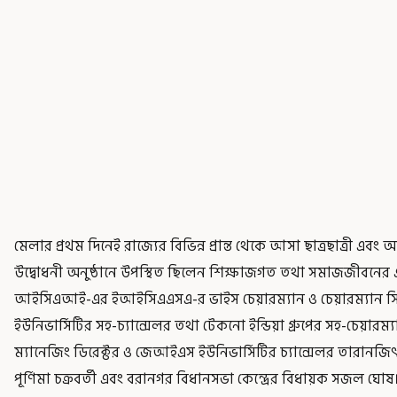
মেলার প্রথম দিনেই রাজ্যের বিভিন্ন প্রান্ত থেকে আসা ছাত্রছাত্রী 
উদ্বোধনী অনুষ্ঠানে উপস্থিত ছিলেন শিক্ষাজগত তথা সমাজজীবনের একাধ
আইসিএআই-এর ইআইসিএএসএ-র ভাইস চেয়ারম্যান ও চেয়ারম্যান সিএ
ইউনিভার্সিটির সহ-চ্যান্সেলর তথা টেকনো ইন্ডিয়া গ্রুপের সহ-চেয়ারম
ম্যানেজিং ডিরেক্টর ও জেআইএস ইউনিভার্সিটির চ্যান্সেলর তারানজিৎ স
পূর্ণিমা চক্রবর্তী এবং বরানগর বিধানসভা কেন্দ্রের বিধায়ক সজল ঘোষ